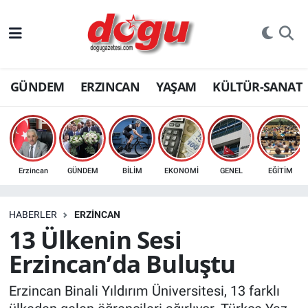
ERZINCAN
GÜNDEM
ERZINCAN
YAŞAM
KÜLTÜR-SANAT
GÜNDEM
ERZİNCAN FOTOĞRAFLARI
SAĞLIK
Erzincan
GÜNDEM
BİLİM
EKONOMİ
GENEL
EĞİTİM
EĞİTİM
HABERLER
ERZINCAN
EKONOMİ
13 Ülkenin Sesi
Erzincan’da Buluştu
Bilim, teknoloji
Erzincan Binali Yıldırım Üniversitesi, 13 farklı
GENEL