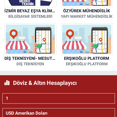
İZMİR BEYAZ EŞYA KLİMA KOMBİ SERVİSİ
ÖZYÜREK MÜHENDİSLİK
BİLGİSAYAR SİSTEMLERİ
YAPI MARKET MÜHENDİSLİK
DİŞ TEKNİSYENİ- MESUT KORKMAZ
ERŞIKOĞLU PLATFORM
DİŞ TEKNİSYEN
ERŞIKOĞLU PLATFORM
Döviz & Altın Hesaplayıcı