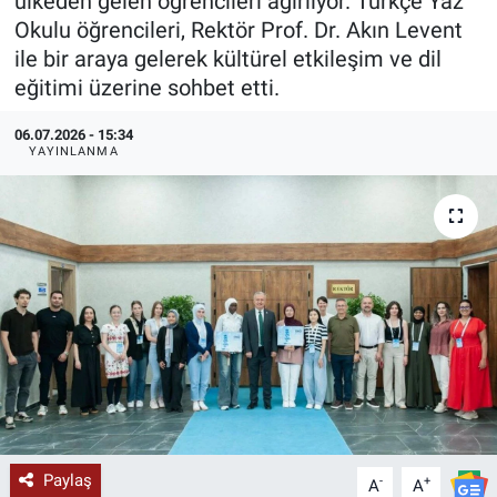
ülkeden gelen öğrencileri ağırlıyor. Türkçe Yaz
Okulu öğrencileri, Rektör Prof. Dr. Akın Levent
KÜLTÜR-SANAT
ile bir araya gelerek kültürel etkileşim ve dil
eğitimi üzerine sohbet etti.
Yerel Haber
06.07.2026 - 15:34
Politika
YAYINLANMA
SPOR
YAŞAM
RESMİ İLAN
Paylaş
-
+
A
A