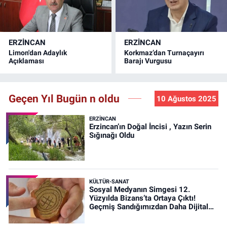
ERZINCAN
ERZINCAN
Limon'dan Adaylık
Korkmaz’dan Turnaçayırı
Açıklaması
Barajı Vurgusu
Geçen Yıl Bugün n oldu
10 Ağustos 2025
ERZINCAN
Erzincan’ın Doğal İncisi , Yazın Serin
Sığınağı Oldu
KÜLTÜR-SANAT
Sosyal Medyanın Simgesi 12.
Yüzyılda Bizans’ta Ortaya Çıktı!
Geçmiş Sandığımızdan Daha Dijital
Olabilir mi?