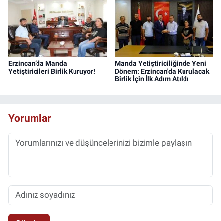
Erzincan’da Manda
Manda Yetiştiriciliğinde Yeni
Yetiştiricileri Birlik Kuruyor!
Dönem: Erzincan'da Kurulacak
Birlik İçin İlk Adım Atıldı
Yorumlar