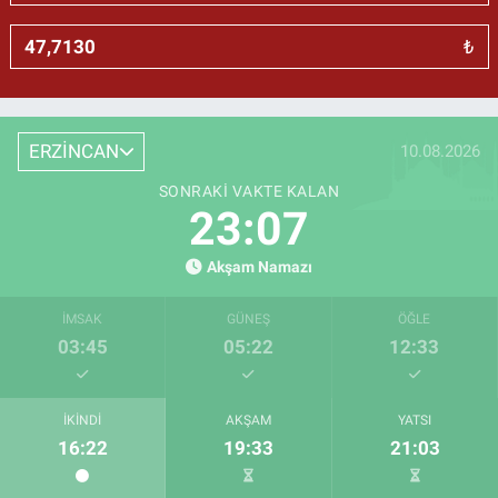
₺
ERZİNCAN
10.08.2026
SONRAKI VAKTE KALAN
23:07
Akşam Namazı
İMSAK
GÜNEŞ
ÖĞLE
03:45
05:22
12:33
İKINDI
AKŞAM
YATSI
16:22
19:33
21:03