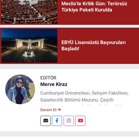
Meclis'te Kritik Gün: Terörsüz
Türkiye Paketi Kurulda
EBYÜ Lisansüstü Başvuruları
Başladı!
EDITÖR
Merve Kiraz
Cumhuriyet Üniversitesi, İletişim Fakültesi,
Gazetecilik Bölümü Mezunu. Çeşitli
televizyon ve gazetelerde muhabir, editör,
Devam Et
spiker ve yayın yönetmeni olarak görev yaptı.
Şuan, www.dogugazetesi.com adlı haber
sitesinin Yazı İşleri Müdürlüğünü yürütmekte.