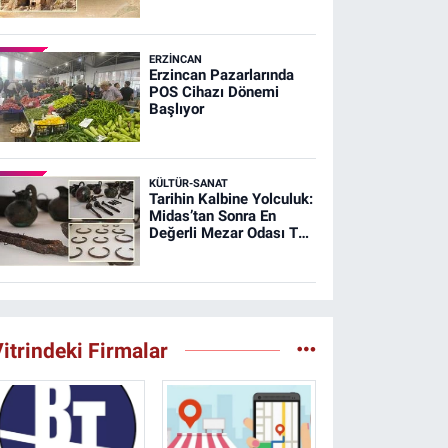
Şehri Ağırnas
ERZINCAN
Erzincan Pazarlarında
POS Cihazı Dönemi
Başlıyor
KÜLTÜR-SANAT
Tarihin Kalbine Yolculuk:
Midas’tan Sonra En
Değerli Mezar Odası T26
Tümülüsünde
itrindeki Firmalar