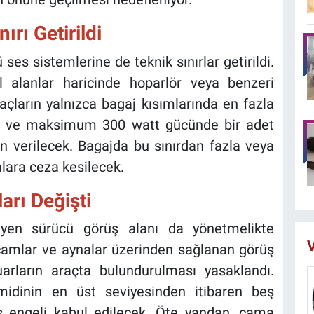
ırı Getirildi
ses sistemlerine de teknik sınırlar getirildi.
nal alanlar haricinde hoparlör veya benzeri
açların yalnızca bagaj kısımlarında en fazla
r ve maksimum 300 watt gücünde bir adet
n verilecek. Bagajda bu sınırdan fazla veya
lara ceza kesilecek.
arı Değişti
leyen sürücü görüş alanı da yönetmelikte
V
camlar ve aynalar üzerinden sağlanan görüş
arların araçta bulundurulması yasaklandı.
midinin en üst seviyesinden itibaren beş
üş engeli kabul edilecek. Öte yandan, cama