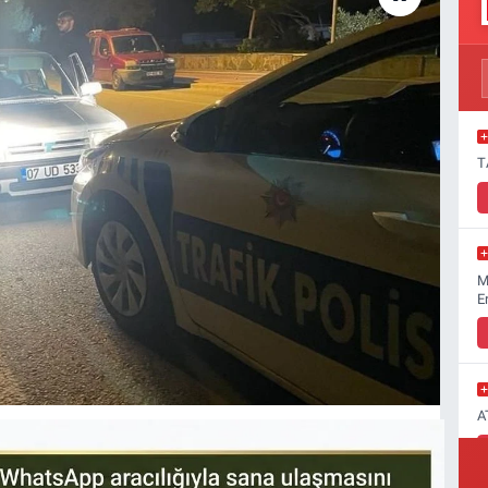
T
M
E
A