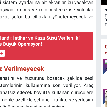
a
i sistem ayarlarına ait ekranlar bu yasaktan
c
taşıyan otobüs ve minibüslerde ise yolcular
G
y
T
 fakat şoför bu cihazları yönetemeyecek ve
s
3
ç
T
o
landı: İntihar ve Kaza Süsü Verilen İki
e Büyük Operasyon!
z Verilmeyecek
 rahatını ve huzurunu bozacak şekilde sesi
temlerinin kullanımına son veriliyor. Araç
 rahatsız edecek boyutta kullanan sürücülere
e ile özellikle şehir içi trafikte ve yerleşim
in önüne geçilmesi hedefleniyor.