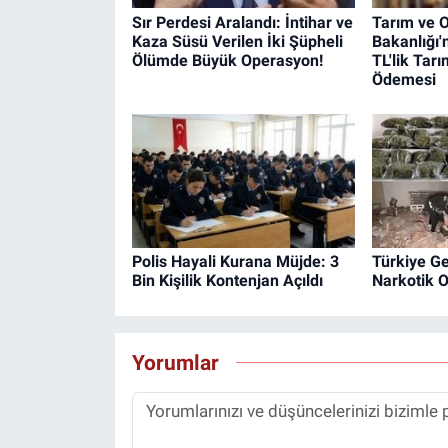
Sır Perdesi Aralandı: İntihar ve
Tarım ve 
Kaza Süsü Verilen İki Şüpheli
Bakanlığı'
Ölümde Büyük Operasyon!
TL'lik Tar
Ödemesi
Polis Hayali Kurana Müjde: 3
Türkiye Ge
Bin Kişilik Kontenjan Açıldı
Narkotik 
Yorumlar