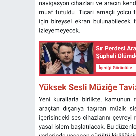
navigasyon cihazları ve aracın kend
muaf tutuldu. Ticari amaçlı yolcu 
için bireysel ekran bulunabilecek
izleyemeyecek.
Sır Perdesi Ara
Şüpheli Ölümd
İçeriği Görüntüle
Yüksek Sesli Müziğe Tavi
Yeni kurallarla birlikte, kamunun
araçtan dışarıya taşıran müzik sis
içerisindeki ses cihazlarını çevreyi
yasal işlem başlatılacak. Bu düzenlem
yerlerinde yaşanan gürültü kirliliğin