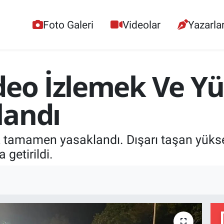
Foto Galeri
Videolar
Yazarla
deo İzlemek Ve Yü
landı
k tamamen yasaklandı. Dışarı taşan yükse
 getirildi.