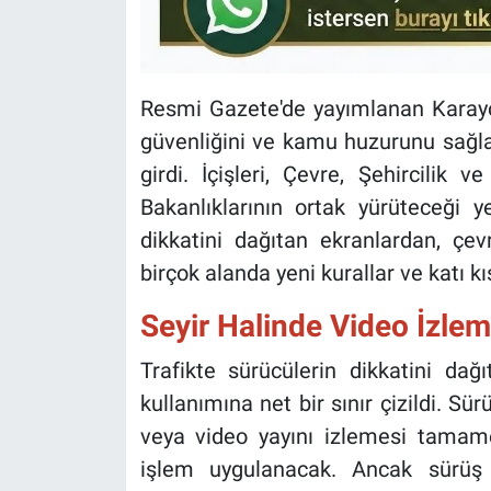
Resmi Gazete'de yayımlanan Karayolla
güvenliğini ve kamu huzurunu sağla
girdi. İçişleri, Çevre, Şehircilik v
Bakanlıklarının ortak yürüteceği y
dikkatini dağıtan ekranlardan, çe
birçok alanda yeni kurallar ve katı kı
Seyir Halinde Video İzle
Trafikte sürücülerin dikkatini da
kullanımına net bir sınır çizildi. S
veya video yayını izlemesi tamame
işlem uygulanacak. Ancak sürüş 