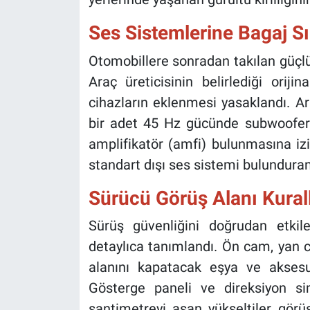
Ses Sistemlerine Bagaj Sın
Otomobillere sonradan takılan güçlü 
Araç üreticisinin belirlediği oriji
cihazların eklenmesi yasaklandı. Ar
bir adet 45 Hz gücünde subwoofe
amplifikatör (amfi) bulunmasına izi
standart dışı ses sistemi bulunduran
Sürücü Görüş Alanı Kurall
Sürüş güvenliğini doğrudan etki
detaylıca tanımlandı. Ön cam, yan 
alanını kapatacak eşya ve aksesu
Gösterge paneli ve direksiyon si
santimetreyi aşan yükseltiler gör