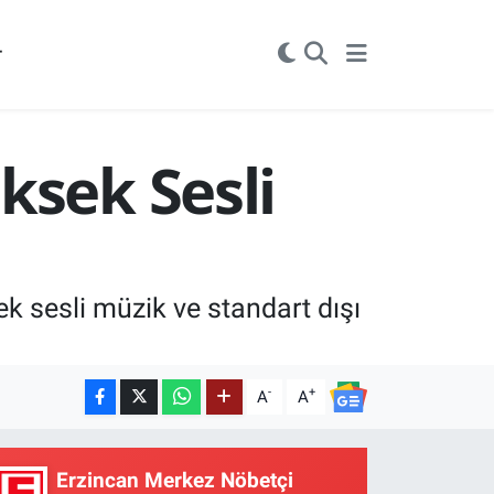
r
ksek Sesli
k sesli müzik ve standart dışı
-
+
A
A
Erzincan Merkez Nöbetçi