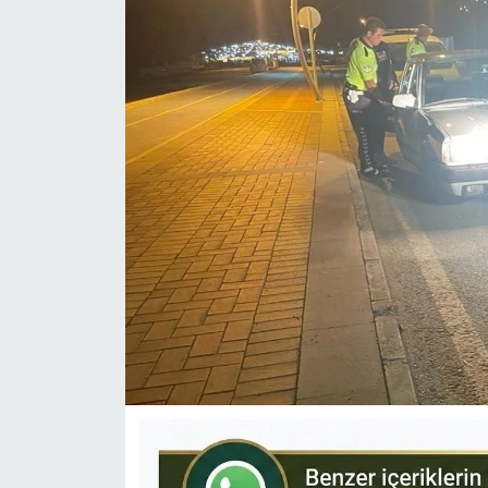
KÜLTÜR-SANAT
Yerel Haber
Politika
SPOR
YAŞAM
RESMİ İLAN