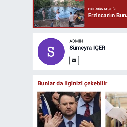
EDITÖRÜN SEÇTIĞI
Erzincan'ın Bu
ADMIN
Sümeyra İÇER
Bunlar da ilginizi çekebilir