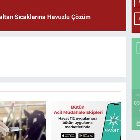
naltan Sıcaklarına Havuzlu Çözüm
İM
03