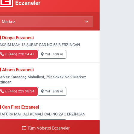
Eczaneler
Dünya Eczanesi
AKSİM MAH.13 ŞUBAT CAD.NO:58 B ERZİNCAN
0 (446) 228 54 47
Yol Tarifi Al
Ahsen Eczanesi
erkez Karaağaç Mahallesi, 752.Sokak No:9 Merkez
rzincan
0 (446) 223 38 24
Yol Tarifi Al
Can Fırat Eczanesi
TATÜRK MAH.ALİ KEMALİ CAD.NO:29 C ERZİNCAN
0 (446) 212 00 77
Yol Tarifi Al
Tüm Nöbetçi Eczaneler