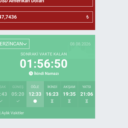
₺
ERZİNCAN
08.08.2026
SONRAKI VAKTE KALAN
01:56:49
İkindi Namazı
SAK
GÜNEŞ
ÖĞLE
İKINDI
AKŞAM
YATSI
:43
05:20
12:33
16:23
19:35
21:06
Aylık Vakitler