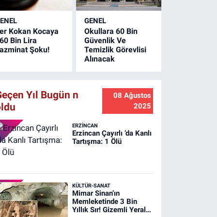
ltına alındı. Olayda
an kaybı
ENEL
GENEL
aşanmazken
er Kokan Kocaya
Okullara 60 Bin
amanlıkta büyük
60 Bin Lira
Güvenlik Ve
apta maddi hasar
azminat Şoku!
Temizlik Görevlisi
luştu.
Alınacak
Geçen Yıl Bugün n
08 Ağustos
oldu
2025
ERZINCAN
Erzincan Çayırlı ’da Kanlı
Tartışma: 1 Ölü
KÜLTÜR-SANAT
Mimar Sinan’ın
Memleketinde 3 Bin
Yıllık Sır! Gizemli Yeraltı