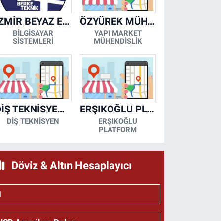
İZMİR BEYAZ EŞYA KLİMA KOMBİ SERVİSİ
ÖZYÜREK MÜHENDİSLİK
BİLGİSAYAR
YAPI MARKET
SİSTEMLERİ
MÜHENDİSLİK
DİŞ TEKNİSYENİ- MESUT KORKMAZ
ERŞIKOĞLU PLATFORM
DİŞ TEKNİSYEN
ERŞIKOĞLU
PLATFORM
Döviz & Altın Hesaplayıcı