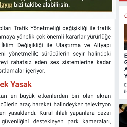
B
:
rı Trafik Yönetmeliği değişikliği ile trafik
maya yönelik çok önemli kararlar yürürlüğe
e İklim Değişikliği ile Ulaştırma ve Altyapı
eni yönetmelik; sürücülerin seyir halindeki
E
vreyi rahatsız eden ses sistemlerine kadar
A
sıtlamalar içeriyor.
Y
mek Yasak
E
i
ğıtan en büyük etkenlerden biri olan ekran
k
ürücülerin araç hareket halindeyken televizyon
B
s
n yasaklandı. Kural ihlali yapanlara cezai
y
güvenliğini destekleyen park kameraları,
m