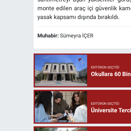
monte edilen araç içi güvenlik kamer
yasak kapsamı dışında bırakıldı.
Muhabir:
Sümeyra İÇER
EDITÖRÜN SEÇTIĞI
Okullara 60 Bin
EDITÖRÜN SEÇTIĞI
Üniversite Terc