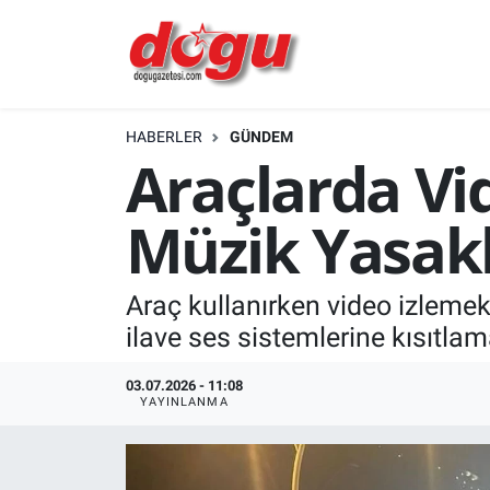
ERZINCAN
HABERLER
GÜNDEM
GÜNDEM
Araçlarda Vi
ERZİNCAN FOTOĞRAFLARI
Müzik Yasak
SAĞLIK
Araç kullanırken video izleme
EĞİTİM
ilave ses sistemlerine kısıtlama
EKONOMİ
03.07.2026 - 11:08
YAYINLANMA
Bilim, teknoloji
GENEL