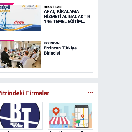
RESMİ İLAN
ARAÇ KİRALAMA
HİZMETİ ALINACAKTIR
146 TEMEL EĞİTİM
ÖĞRENCİSİNİN
TAŞINMASI İŞİ (RESMİ
İLAN)
ERZINCAN
Erzincan Türkiye
Birincisi
itrindeki Firmalar