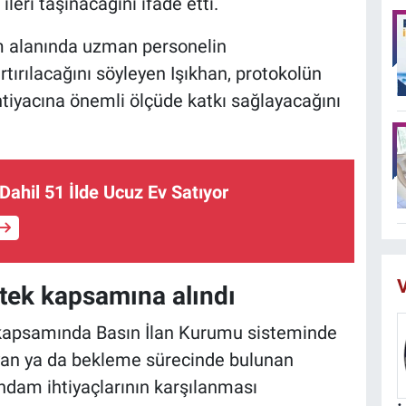
leri taşınacağını ifade etti.
im alanında uzman personelin
artırılacağını söyleyen Işıkhan, protokolün
htiyacına önemli ölçüde katkı sağlayacağını
Dahil 51 İlde Ucuz Ev Satıyor
V
stek kapsamına alındı
l kapsamında Basın İlan Kurumu sisteminde
ayan ya da bekleme sürecinde bulunan
hdam ihtiyaçlarının karşılanması