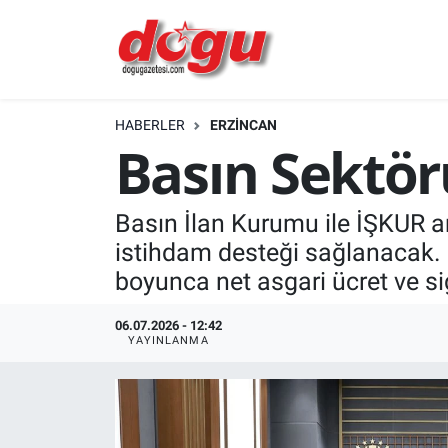
ERZINCAN
HABERLER
ERZINCAN
GÜNDEM
Basın Sektö
ERZİNCAN FOTOĞRAFLARI
Basın İlan Kurumu ile İŞKUR ar
SAĞLIK
istihdam desteği sağlanacak. G
boyunca net asgari ücret ve si
EĞİTİM
06.07.2026 - 12:42
EKONOMİ
YAYINLANMA
Bilim, teknoloji
GENEL