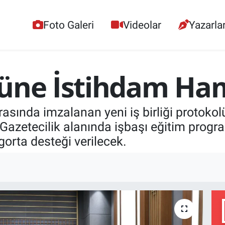
Foto Galeri
Videolar
Yazarla
rüne İstihdam Ham
asında imzalanan yeni iş birliği protokol
azetecilik alanında işbaşı eğitim progra
gorta desteği verilecek.