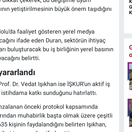
K
G
ının yetiştirilmesinin büyük önem taşıdığını
K
olu'da faaliyet gösteren yerel medya
acağını ifade eden Duran, sektörün ihtiyaç
rı buluşturacak bu iş birliğinin yerel basının
cağını belirtti.
yararlandı
of. Dr. Vedat Işıkhan ise İŞKUR'un aktif iş
 istihdama katkı sunduğunu hatırlattı.
 imzalanan önceki protokol kapsamında
ından muhabirlik başta olmak üzere çeşitli
 kişinin faydalandığını belirten Işıkhan,