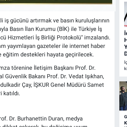
li iş gücünü artırmak ve basın kuruluşlarının
yla Basın İlan Kurumu (BİK) ile Türkiye İş
ü Hizmetleri İş Birliği Protokolü" imzalandı.
H
am yayımlayan gazeteler ile internet haber
e eğitim destekleri hayata geçirilecek.
İ
mza törenine İletişim Başkanı Prof. Dr.
k
a
l Güvenlik Bakanı Prof. Dr. Vedat Işıkhan,
y
dulkadir Çay, İŞKUR Genel Müdürü Samet
g
 katıldı.
g
f
k
of. Dr. Burhanettin Duran, medya
K
e dikkat çekerek, bu değişime uyum