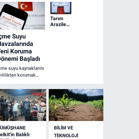
Tarım
Arazilerinde
Yapı
İçme Suyu
Şartı İki
Hektara
avzalarında
İndi
Yeni Koruma
Dönemi Başladı
çme suyu kaynaklarını
irlilikten korumak
macıyla hazırlanan
eni kurallar yürürlüğe
irdi. Baraj ve
öllerdeki birçok
aaliyete sıkı
ısıtlamalar geldi.
GÜMÜŞHANE
BİLİM VE
elkit'in Balıklı
TEKNOLOJİ