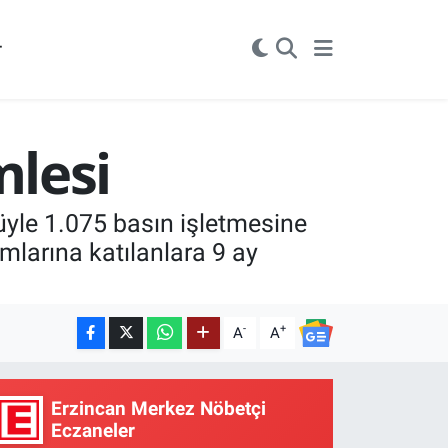
r
lesi
üyle 1.075 basın işletmesine
mlarına katılanlara 9 ay
-
+
A
A
Erzincan Merkez Nöbetçi
Eczaneler