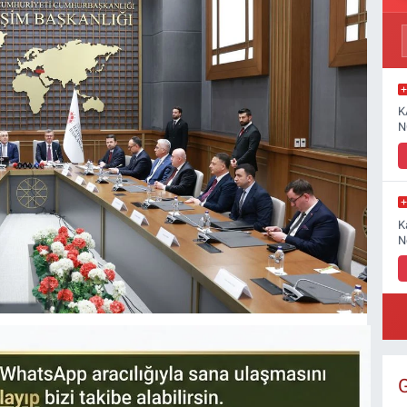
K
N
K
N