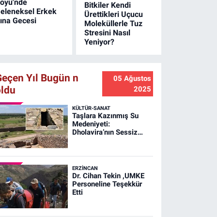
öyü'nde
Bitkiler Kendi
eleneksel Erkek
Ürettikleri Uçucu
ına Gecesi
Moleküllerle Tuz
Stresini Nasıl
Yeniyor?
Geçen Yıl Bugün n
05 Ağustos
oldu
2025
KÜLTÜR-SANAT
Taşlara Kazınmış Su
Medeniyeti:
Dholavira’nın Sessiz
Mucizesi
ERZINCAN
Dr. Cihan Tekin ,UMKE
Personeline Teşekkür
Etti