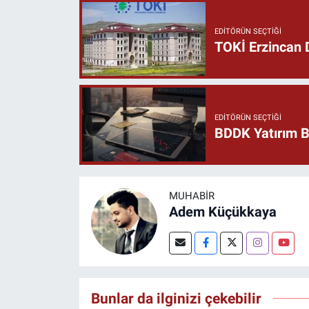
EDITÖRÜN SEÇTIĞI
TOKİ Erzincan D
EDITÖRÜN SEÇTIĞI
BDDK Yatırım Ba
MUHABIR
Adem Küçükkaya
Bunlar da ilginizi çekebilir