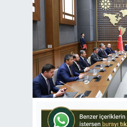
KÜLTÜR-SANAT
Yerel Haber
Politika
SPOR
YAŞAM
RESMİ İLAN