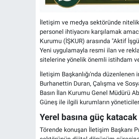
İletişim ve medya sektöründe nitelik
personel ihtiyacını karşılamak amacı
Kurumu (İŞKUR) arasında "Aktif İşgüc
Yeni uygulamayla resmi ilan ve rekl
sitelerine yönelik önemli istihdam v
İletişim Başkanlığı'nda düzenlenen i
Burhanettin Duran, Çalışma ve Sosya
Basın İlan Kurumu Genel Müdürü Ab
Güneş ile ilgili kurumların yöneticileri
Yerel basına güç katacak
Törende konuşan İletişim Başkanı Pr
sektörünün dijital dönüşüm sürecin