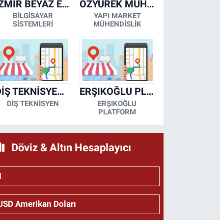
İZMİR BEYAZ EŞYA KLİMA KOMBİ SERVİSİ
ÖZYÜREK MÜHENDİSLİK
BİLGİSAYAR
YAPI MARKET
SİSTEMLERİ
MÜHENDİSLİK
DİŞ TEKNİSYENİ- MESUT KORKMAZ
ERŞIKOĞLU PLATFORM
DİŞ TEKNİSYEN
ERŞIKOĞLU
PLATFORM
Döviz & Altın Hesaplayıcı