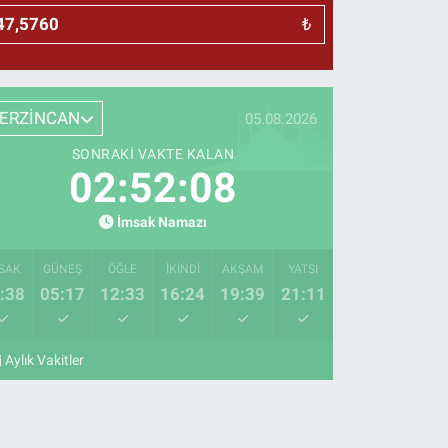
₺
ERZİNCAN
05.08.2026
SONRAKI VAKTE KALAN
02:52:07
İmsak Namazı
SAK
GÜNEŞ
ÖĞLE
İKINDI
AKŞAM
YATSI
:38
05:17
12:33
16:24
19:39
21:11
Aylık Vakitler