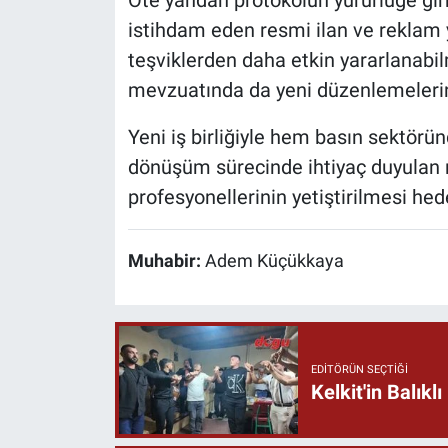
Öte yandan protokolün yürürlüğe gir
istihdam eden resmi ilan ve reklam y
teşviklerden daha etkin yararlanabi
mevzuatında da yeni düzenlemelerin
Yeni iş birliğiyle hem basın sektörün
dönüşüm sürecinde ihtiyaç duyulan ni
profesyonellerinin yetiştirilmesi hed
Muhabir:
Adem Küçükkaya
EDITÖRÜN SEÇTIĞI
Kelkit'in Balık