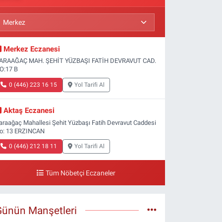
Merkez Eczanesi
ARAAĞAÇ MAH. ŞEHİT YÜZBAŞI FATİH DEVRAVUT CAD.
O:17 B
0 (446) 223 16 15
Yol Tarifi Al
Aktaş Eczanesi
araağaç Mahallesi Şehit Yüzbaşı Fatih Devravut Caddesi
o: 13 ERZINCAN
0 (446) 212 18 11
Yol Tarifi Al
Tüm Nöbetçi Eczaneler
Günün Manşetleri