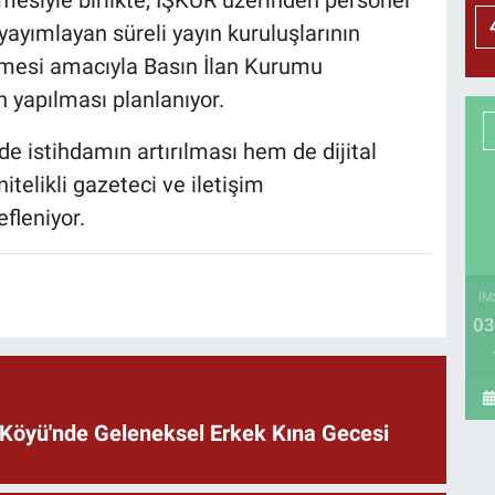
mesiyle birlikte, İŞKUR üzerinden personel
ayımlayan süreli yayın kuruluşlarının
lmesi amacıyla Basın İlan Kurumu
 yapılması planlanıyor.
de istihdamın artırılması hem de dijital
telikli gazeteci ve iletişim
efleniyor.
İM
03
lı Köyü'nde Geleneksel Erkek Kına Gecesi