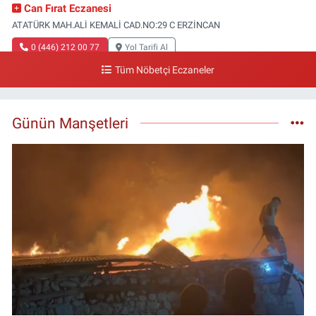
Can Fırat Eczanesi
ATATÜRK MAH.ALİ KEMALİ CAD.NO:29 C ERZİNCAN
0 (446) 212 00 77
Yol Tarifi Al
Tüm Nöbetçi Eczaneler
Gazi Eczanesi
Başbağlar Mahallesi, Hacı Ali Akın Caddesi, No:41 Zemin :3 Merkez
Erzincan
Günün Manşetleri
0 (446) 212 10 20
Yol Tarifi Al