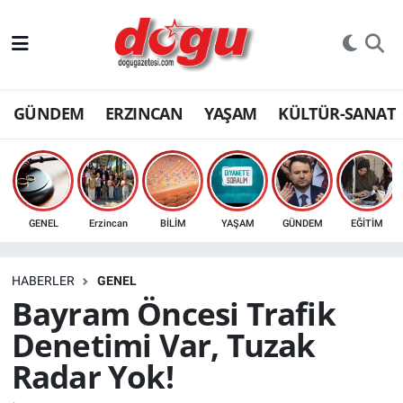
ERZINCAN
GÜNDEM
ERZINCAN
YAŞAM
KÜLTÜR-SANAT
GÜNDEM
ERZİNCAN FOTOĞRAFLARI
SAĞLIK
GENEL
Erzincan
BİLİM
YAŞAM
GÜNDEM
EĞİTİM
EĞİTİM
HABERLER
GENEL
EKONOMİ
Bayram Öncesi Trafik
Denetimi Var, Tuzak
Bilim, teknoloji
Radar Yok!
GENEL