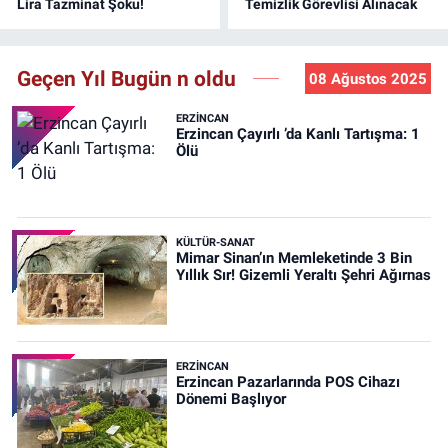
Lira Tazminat Şoku!
Temizlik Görevlisi Alınacak
Geçen Yıl Bugün n oldu
08 Ağustos 2025
ERZINCAN
Erzincan Çayırlı ’da Kanlı Tartışma: 1
Ölü
KÜLTÜR-SANAT
Mimar Sinan’ın Memleketinde 3 Bin
Yıllık Sır! Gizemli Yeraltı Şehri Ağırnas
ERZINCAN
Erzincan Pazarlarında POS Cihazı
Dönemi Başlıyor