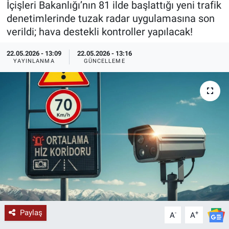
İçişleri Bakanlığı’nın 81 ilde başlattığı yeni trafik
denetimlerinde tuzak radar uygulamasına son
KÜLTÜR-SANAT
verildi; hava destekli kontroller yapılacak!
Yerel Haber
22.05.2026 - 13:09
22.05.2026 - 13:16
YAYINLANMA
GÜNCELLEME
Politika
SPOR
YAŞAM
RESMİ İLAN
Paylaş
-
+
A
A