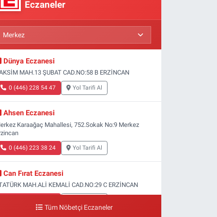
Eczaneler
Dünya Eczanesi
AKSİM MAH.13 ŞUBAT CAD.NO:58 B ERZİNCAN
0 (446) 228 54 47
Yol Tarifi Al
Ahsen Eczanesi
erkez Karaağaç Mahallesi, 752.Sokak No:9 Merkez
rzincan
0 (446) 223 38 24
Yol Tarifi Al
Can Fırat Eczanesi
TATÜRK MAH.ALİ KEMALİ CAD.NO:29 C ERZİNCAN
0 (446) 212 00 77
Yol Tarifi Al
Tüm Nöbetçi Eczaneler