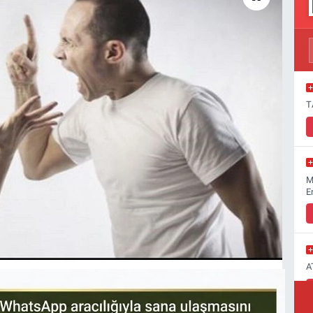
T
M
E
A