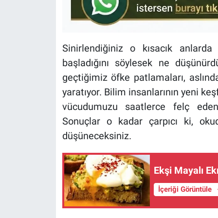
Sinirlendiğiniz o kısacık anlar
başladığını söylesek ne düşünürd
geçtiğimiz öfke patlamaları, aslınd
yaratıyor. Bilim insanlarının yeni keş
vücudumuzu saatlerce felç eden 
Sonuçlar o kadar çarpıcı ki, ok
düşüneceksiniz.
Ekşi Mayalı E
İçeriği Görüntüle