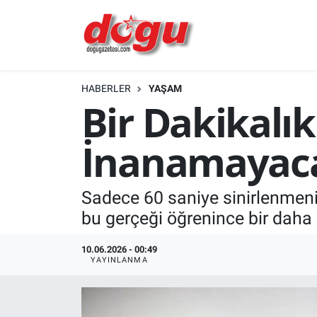
ERZINCAN
HABERLER
YAŞAM
GÜNDEM
Bir Dakikalı
ERZİNCAN FOTOĞRAFLARI
İnanamayaca
SAĞLIK
Sadece 60 saniye sinirlenmeni
EĞİTİM
bu gerçeği öğrenince bir daha
EKONOMİ
10.06.2026 - 00:49
YAYINLANMA
Bilim, teknoloji
GENEL