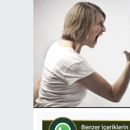
KÜLTÜR-SANAT
Yerel Haber
Politika
SPOR
YAŞAM
RESMİ İLAN