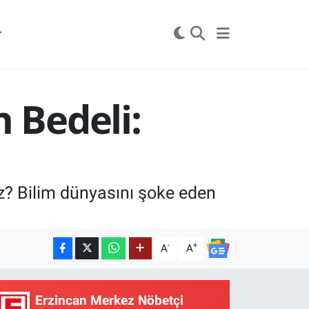
r
 Bedeli:
z? Bilim dünyasını şoke eden
-
+
A
A
Erzincan Merkez Nöbetçi