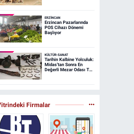
Şehri Ağırnas
ERZINCAN
Erzincan Pazarlarında
POS Cihazı Dönemi
Başlıyor
KÜLTÜR-SANAT
Tarihin Kalbine Yolculuk:
Midas’tan Sonra En
Değerli Mezar Odası T26
Tümülüsünde
itrindeki Firmalar