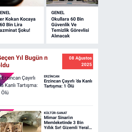
ltına alındı. Olayda
an kaybı
ENEL
GENEL
aşanmazken
er Kokan Kocaya
Okullara 60 Bin
amanlıkta büyük
60 Bin Lira
Güvenlik Ve
apta maddi hasar
azminat Şoku!
Temizlik Görevlisi
luştu.
Alınacak
Geçen Yıl Bugün n
08 Ağustos
oldu
2025
ERZINCAN
Erzincan Çayırlı ’da Kanlı
Tartışma: 1 Ölü
KÜLTÜR-SANAT
Mimar Sinan’ın
Memleketinde 3 Bin
Yıllık Sır! Gizemli Yeraltı