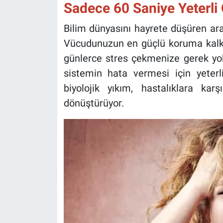
Sadece 60 Saniye Yeterli
Bilim dünyasını hayrete düşüren ara
Vücudunuzun en güçlü koruma kalkan
günlerce stres çekmenize gerek yok.
sistemin hata vermesi için yeterl
biyolojik yıkım, hastalıklara k
dönüştürüyor.