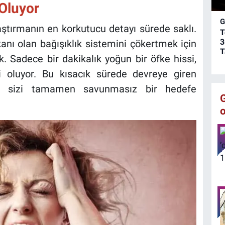
a
 Oluyor
c
G
y
ştırmanın en korkutucu detayı sürede saklı.
T
s
3
ı olan bağışıklık sistemini çökertmek için
ç
T
 Sadece bir dakikalık yoğun bir öfke hissi,
o
i oluyor. Bu kısacık sürede devreye giren
arşı sizi tamamen savunmasız bir hedefe