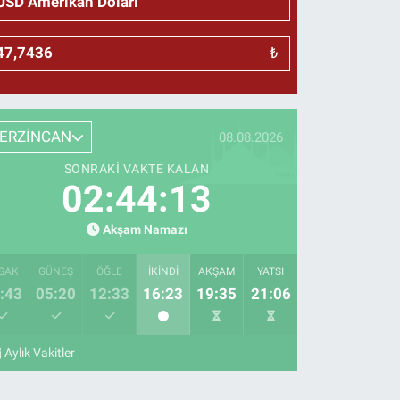
₺
ERZİNCAN
08.08.2026
SONRAKI VAKTE KALAN
02:44:12
Akşam Namazı
SAK
GÜNEŞ
ÖĞLE
İKINDI
AKŞAM
YATSI
:43
05:20
12:33
16:23
19:35
21:06
Aylık Vakitler