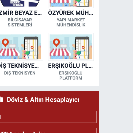
İZMİR BEYAZ EŞYA KLİMA KOMBİ SERVİSİ
ÖZYÜREK MÜHENDİSLİK
BİLGİSAYAR
YAPI MARKET
SİSTEMLERİ
MÜHENDİSLİK
DİŞ TEKNİSYENİ- MESUT KORKMAZ
ERŞIKOĞLU PLATFORM
DİŞ TEKNİSYEN
ERŞIKOĞLU
PLATFORM
Döviz & Altın Hesaplayıcı