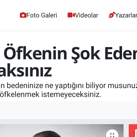
Foto Galeri
Videolar
Yazarla
k Öfkenin Şok Eden
ksınız
n bedeninize ne yaptığını biliyor musunu
 öfkelenmek istemeyeceksiniz.