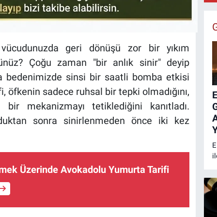
B
:
da vücudunuzda geri dönüşü zor bir yıkım
ünüz? Çoğu zaman "bir anlık sinir" deyip
a bedenimizde sinsi bir saatli bomba etkisi
fi, öfkenin sadece ruhsal bir tepki olmadığını,
E
bir mekanizmayı tetiklediğini kanıtladı.
A
uduktan sonra sinirlenmeden önce iki kez
Y
E
i
k
kmek Üzerinde Avokadolu Yumurta Tarifi
B
s
y
m