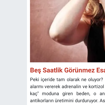
Beş Saatlik Görünmez Es
Peki içeride tam olarak ne oluyor? 
alarmı vererek adrenalin ve kortizo
kaç" moduna giren beden, o an 
antikorların üretimini durduruyor. As