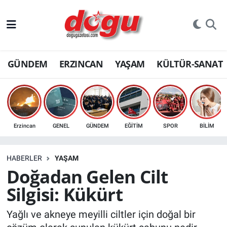
ERZINCAN
GÜNDEM
ERZINCAN
YAŞAM
KÜLTÜR-SANAT
GÜNDEM
ERZİNCAN FOTOĞRAFLARI
SAĞLIK
Erzincan
GENEL
GÜNDEM
EĞİTİM
SPOR
BİLİM
EĞİTİM
HABERLER
YAŞAM
EKONOMİ
Doğadan Gelen Cilt
Silgisi: Kükürt
Bilim, teknoloji
Yağlı ve akneye meyilli ciltler için doğal bir
GENEL