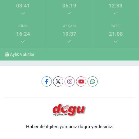
03:41
05:19
12:33
İKINDI
AKŞAM
YATSI
16:24
19:37
21:08
Aylık Vakitler
Haber ile ilgileniyorsanız doğru yerdesiniz.