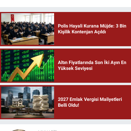
Polis Hayali Kurana Müjde: 3 Bin
Kişilik Kontenjan Açıldı
Altın Fiyatlarında Son İki Ayın En
Yüksek Seviyesi
2027 Emlak Vergisi Maliyetleri
Belli Oldu!