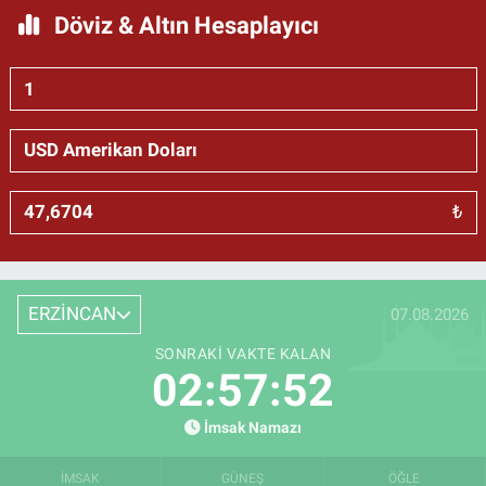
Döviz & Altın Hesaplayıcı
₺
ERZİNCAN
07.08.2026
SONRAKI VAKTE KALAN
02:57:51
İmsak Namazı
İMSAK
GÜNEŞ
ÖĞLE