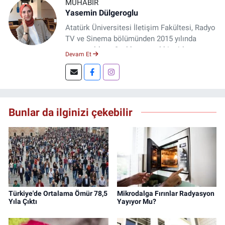
MUHABIR
Yasemin Dülgeroglu
Atatürk Üniversitesi İletişim Fakültesi, Radyo
TV ve Sinema bölümünden 2015 yılında
mezun oldum. 3 yıl kurumsal bir şirkette
Devam Et
çalıştım. Şu an Erzincan'da
DoğuGazetesi.com internet haber sitesinde
muhabirlik yapıyor ve içerik üretiyorum.
Bunlar da ilginizi çekebilir
Türkiye'de Ortalama Ömür 78,5
Mikrodalga Fırınlar Radyasyon
Yıla Çıktı
Yayıyor Mu?