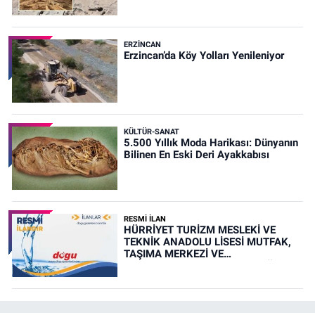
ERZINCAN
Erzincan’da Köy Yolları Yenileniyor
KÜLTÜR-SANAT
5.500 Yıllık Moda Harikası: Dünyanın
Bilinen En Eski Deri Ayakkabısı
RESMİ İLAN
HÜRRİYET TURİZM MESLEKİ VE
TEKNİK ANADOLU LİSESİ MUTFAK,
TAŞIMA MERKEZİ VE
YEMEKHANELERİNİN TEMİZLİĞİ İŞİ
(RESMİ İLAN)