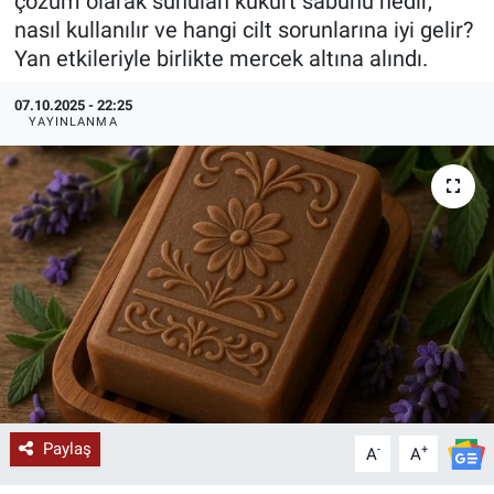
çözüm olarak sunulan kükürt sabunu nedir,
nasıl kullanılır ve hangi cilt sorunlarına iyi gelir?
KÜLTÜR-SANAT
Yan etkileriyle birlikte mercek altına alındı.
Yerel Haber
07.10.2025 - 22:25
YAYINLANMA
Politika
SPOR
YAŞAM
RESMİ İLAN
Paylaş
-
+
A
A