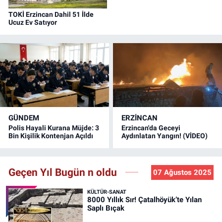
TOKİ Erzincan Dahil 51 İlde
Ucuz Ev Satıyor
GÜNDEM
ERZINCAN
Polis Hayali Kurana Müjde: 3
Erzincan'da Geceyi
Bin Kişilik Kontenjan Açıldı
Aydınlatan Yangın! (VİDEO)
Geçen Yıl Bugün n oldu
07 Ağustos 2025
KÜLTÜR-SANAT
8000 Yıllık Sır! Çatalhöyük’te Yılan
Saplı Bıçak