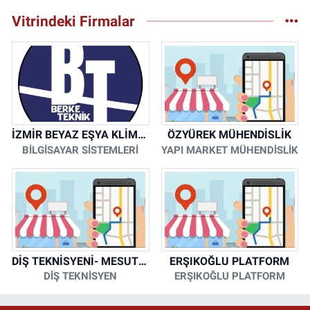
Vitrindeki Firmalar
İZMİR BEYAZ EŞYA KLİMA KOMBİ SERVİSİ
ÖZYÜREK MÜHENDİSLİK
BİLGİSAYAR SİSTEMLERİ
YAPI MARKET MÜHENDİSLİK
DİŞ TEKNİSYENİ- MESUT KORKMAZ
ERŞIKOĞLU PLATFORM
DİŞ TEKNİSYEN
ERŞIKOĞLU PLATFORM