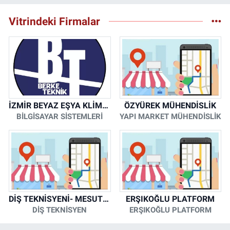
Vitrindeki Firmalar
İZMİR BEYAZ EŞYA KLİMA KOMBİ SERVİSİ
ÖZYÜREK MÜHENDİSLİK
BİLGİSAYAR SİSTEMLERİ
YAPI MARKET MÜHENDİSLİK
DİŞ TEKNİSYENİ- MESUT KORKMAZ
ERŞIKOĞLU PLATFORM
DİŞ TEKNİSYEN
ERŞIKOĞLU PLATFORM