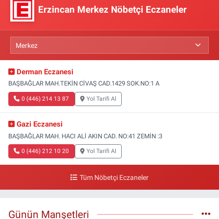
Erzincan Merkez Nöbetçi Eczaneler
Derman Eczanesi
BAŞBAĞLAR MAH.TEKİN CİVAŞ CAD.1429 SOK.NO:1 A
0 (446) 214 13 87
Yol Tarifi Al
Gazi Eczanesi
BAŞBAĞLAR MAH. HACI ALİ AKIN CAD. NO:41 ZEMİN :3
0 (446) 212 10 20
Yol Tarifi Al
Tüm Nöbetçi Eczaneler
Günün Manşetleri