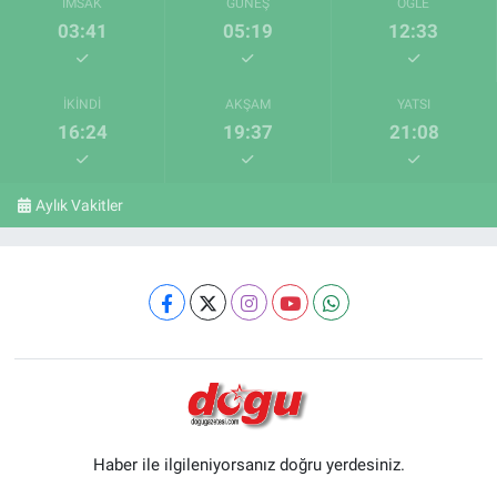
İMSAK
GÜNEŞ
ÖĞLE
03:41
05:19
12:33
İKINDI
AKŞAM
YATSI
16:24
19:37
21:08
Aylık Vakitler
Haber ile ilgileniyorsanız doğru yerdesiniz.