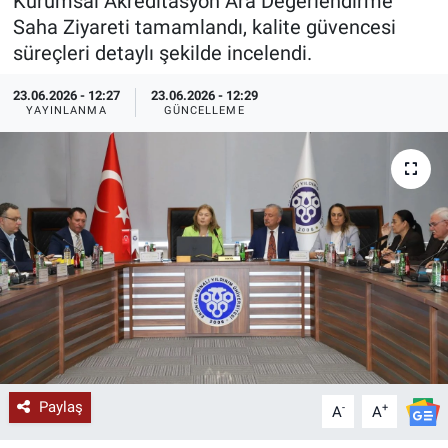
Kurumsal Akreditasyon Ara Değerlendirme
Saha Ziyareti tamamlandı, kalite güvencesi
KÜLTÜR-SANAT
süreçleri detaylı şekilde incelendi.
Yerel Haber
23.06.2026 - 12:27
23.06.2026 - 12:29
YAYINLANMA
GÜNCELLEME
Politika
SPOR
YAŞAM
RESMİ İLAN
Paylaş
-
+
A
A