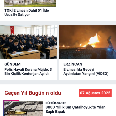
TOKİ Erzincan Dahil 51 İlde
Ucuz Ev Satıyor
GÜNDEM
ERZINCAN
Polis Hayali Kurana Müjde: 3
Erzincan'da Geceyi
Bin Kişilik Kontenjan Açıldı
Aydınlatan Yangın! (VİDEO)
Geçen Yıl Bugün n oldu
07 Ağustos 2025
KÜLTÜR-SANAT
8000 Yıllık Sır! Çatalhöyük’te Yılan
Saplı Bıçak