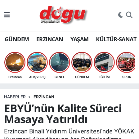
ERZINCAN
GÜNDEM
ERZINCAN
YAŞAM
KÜLTÜR-SANAT
GÜNDEM
ERZİNCAN FOTOĞRAFLARI
SAĞLIK
Erzincan
ALIŞVERİŞ
GENEL
GÜNDEM
EĞİTİM
SPOR
EĞİTİM
HABERLER
ERZINCAN
EKONOMİ
EBYÜ’nün Kalite Süreci
Masaya Yatırıldı
Bilim, teknoloji
Erzincan Binali Yıldırım Üniversitesi’nde YÖKAK
GENEL