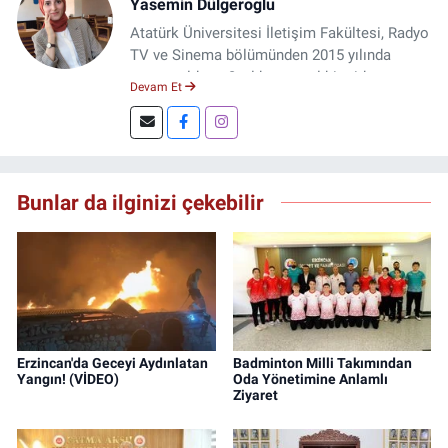
Yasemin Dülgeroglu
Atatürk Üniversitesi İletişim Fakültesi, Radyo
TV ve Sinema bölümünden 2015 yılında
mezun oldum. 3 yıl kurumsal bir şirkette
Devam Et
çalıştım. Şu an Erzincan'da
DoğuGazetesi.com internet haber sitesinde
muhabirlik yapıyor ve içerik üretiyorum.
Bunlar da ilginizi çekebilir
Erzincan'da Geceyi Aydınlatan
Badminton Milli Takımından
Yangın! (VİDEO)
Oda Yönetimine Anlamlı
Ziyaret