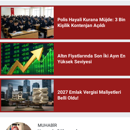
Polis Hayali Kurana Müjde: 3 Bin
Kişilik Kontenjan Açıldı
Altın Fiyatlarında Son İki Ayın En
Yüksek Seviyesi
2027 Emlak Vergisi Maliyetleri
Belli Oldu!
MUHABIR