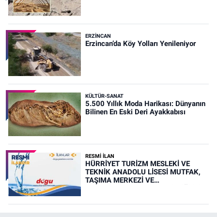
ERZINCAN
Erzincan’da Köy Yolları Yenileniyor
KÜLTÜR-SANAT
5.500 Yıllık Moda Harikası: Dünyanın
Bilinen En Eski Deri Ayakkabısı
RESMİ İLAN
HÜRRİYET TURİZM MESLEKİ VE
TEKNİK ANADOLU LİSESİ MUTFAK,
TAŞIMA MERKEZİ VE
YEMEKHANELERİNİN TEMİZLİĞİ İŞİ
(RESMİ İLAN)