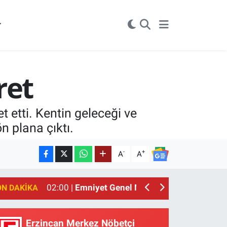
r
ret
 etti. Kentin geleceği ve
 plana çıktı.
-
+
A
A
02:00 |
Emniyet Genel Müdürlüğüne 6 Bin 250 
01:00 |
Erzincan'ın Meşhur Buğday Meydanı Yı
ON DAKIKA
Erzincan Merkez Nöbetçi