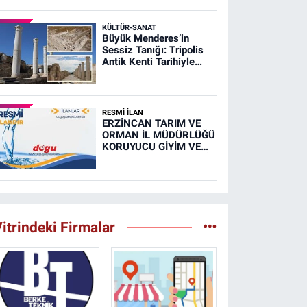
KÜLTÜR-SANAT
Büyük Menderes’in
Sessiz Tanığı: Tripolis
Antik Kenti Tarihiyle
Büyülüyor
RESMİ İLAN
ERZİNCAN TARIM VE
ORMAN İL MÜDÜRLÜĞÜ
KORUYUCU GİYİM VE
DONANIM MALZEMESİ
İHALE İLANI (RESMİ
İLAN)
itrindeki Firmalar