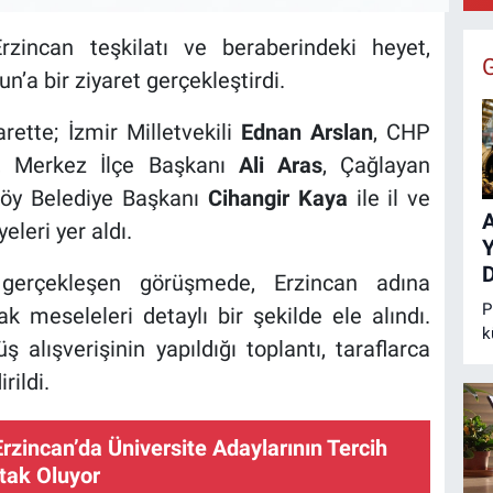
zincan teşkilatı ve beraberindeki heyet,
B
:
’a bir ziyaret gerçekleştirdi.
rette; İzmir Milletvekili
Ednan Arslan
, CHP
, Merkez İlçe Başkanı
Ali Aras
, Çağlayan
köy Belediye Başkanı
Cihangir Kaya
ile il ve
A
eleri yer aldı.
D
gerçekleşen görüşmede, Erzincan adına
P
k meseleleri detaylı bir şekilde ele alındı.
k
 alışverişinin yapıldığı toplantı, taraflarca
v
rildi.
t
k
h
Erzincan’da Üniversite Adaylarının Tercih
tak Oluyor