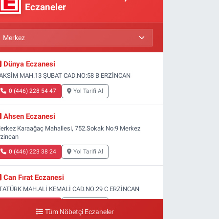
Eczaneler
Dünya Eczanesi
AKSİM MAH.13 ŞUBAT CAD.NO:58 B ERZİNCAN
0 (446) 228 54 47
Yol Tarifi Al
Ahsen Eczanesi
erkez Karaağaç Mahallesi, 752.Sokak No:9 Merkez
rzincan
0 (446) 223 38 24
Yol Tarifi Al
Can Fırat Eczanesi
TATÜRK MAH.ALİ KEMALİ CAD.NO:29 C ERZİNCAN
0 (446) 212 00 77
Yol Tarifi Al
Tüm Nöbetçi Eczaneler