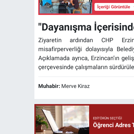
İçeriği Görüntüle
"Dayanışma İçerisind
Ziyaretin ardından CHP Erzi
misafirperverliği dolayısıyla Bele
Açıklamada ayrıca, Erzincan’ın geliş
çerçevesinde çalışmaların sürdürüle
Muhabir:
Merve Kiraz
EDITÖRÜN SEÇTIĞI
Öğrenci Adres 