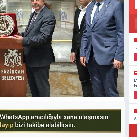
T
M
E
A