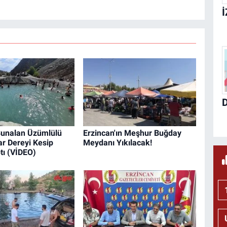
Bunalan Üzümlülü
Erzincan'ın Meşhur Buğday
r Dereyi Kesip
Meydanı Yıkılacak!
tı (VİDEO)