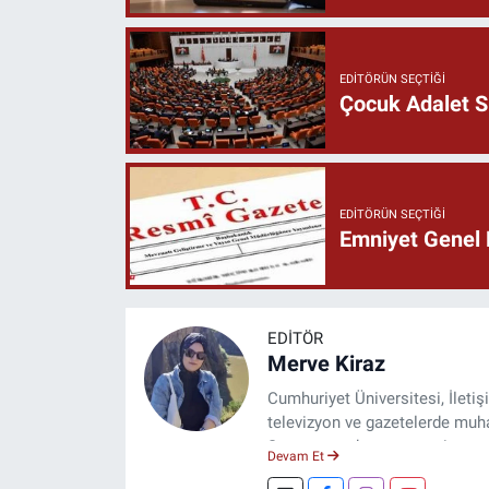
EDITÖRÜN SEÇTIĞI
Çocuk Adalet Si
EDITÖRÜN SEÇTIĞI
Emniyet Genel 
EDITÖR
Merve Kiraz
Cumhuriyet Üniversitesi, İleti
televizyon ve gazetelerde muhab
Şuan, www.dogugazetesi.com ad
Devam Et