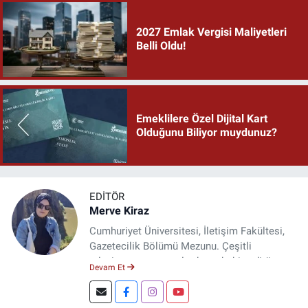
2027 Emlak Vergisi Maliyetleri
Belli Oldu!
Emeklilere Özel Dijital Kart
Olduğunu Biliyor muydunuz?
EDITÖR
Merve Kiraz
Cumhuriyet Üniversitesi, İletişim Fakültesi,
Gazetecilik Bölümü Mezunu. Çeşitli
televizyon ve gazetelerde muhabir, editör,
Devam Et
spiker ve yayın yönetmeni olarak görev yaptı.
Şuan, www.dogugazetesi.com adlı haber
sitesinin Yazı İşleri Müdürlüğünü yürütmekte.