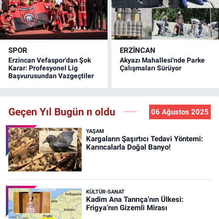
SPOR
ERZINCAN
Erzincan Vefaspor'dan Şok
Akyazı Mahallesi'nde Parke
Karar: Profesyonel Lig
Çalışmaları Sürüyor
Başvurusundan Vazgeçtiler
Geçen Yıl Bugün n oldu
06 Ağustos 2025
YAŞAM
Kargaların Şaşırtıcı Tedavi Yöntemi:
Karıncalarla Doğal Banyo!
KÜLTÜR-SANAT
Kadim Ana Tanrıça’nın Ülkesi:
Frigya’nın Gizemli Mirası