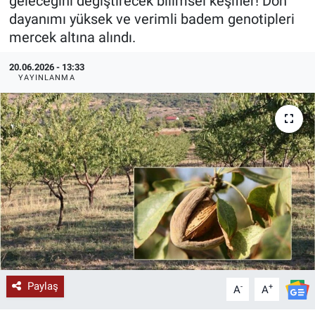
geleceğini değiştirecek bilimsel keşifler! Don
dayanımı yüksek ve verimli badem genotipleri
KÜLTÜR-SANAT
mercek altına alındı.
Yerel Haber
20.06.2026 - 13:33
YAYINLANMA
Politika
SPOR
YAŞAM
RESMİ İLAN
Paylaş
-
+
A
A