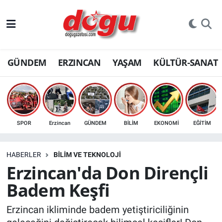
ERZINCAN
GÜNDEM
ERZINCAN
YAŞAM
KÜLTÜR-SANAT
GÜNDEM
ERZİNCAN FOTOĞRAFLARI
SAĞLIK
SPOR
Erzincan
GÜNDEM
BİLİM
EKONOMİ
EĞİTİM
EĞİTİM
HABERLER
BİLİM VE TEKNOLOJİ
EKONOMİ
Erzincan'da Don Dirençli
Badem Keşfi
Bilim, teknoloji
Erzincan ikliminde badem yetiştiriciliğinin
GENEL