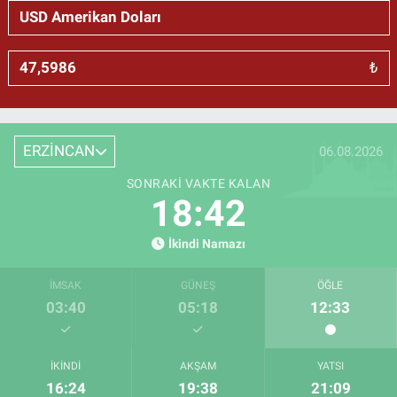
₺
ERZİNCAN
06.08.2026
SONRAKI VAKTE KALAN
18:41
İkindi Namazı
İMSAK
GÜNEŞ
ÖĞLE
03:40
05:18
12:33
İKINDI
AKŞAM
YATSI
16:24
19:38
21:09