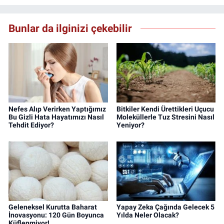
Bunlar da ilginizi çekebilir
Nefes Alıp Verirken Yaptığımız
Bitkiler Kendi Ürettikleri Uçucu
Bu Gizli Hata Hayatımızı Nasıl
Moleküllerle Tuz Stresini Nasıl
Tehdit Ediyor?
Yeniyor?
Geleneksel Kurutta Baharat
Yapay Zeka Çağında Gelecek 5
İnovasyonu: 120 Gün Boyunca
Yılda Neler Olacak?
Küflenmiyor!