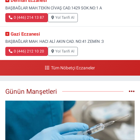
Derman Eczanesi
BAŞBAĞLAR MAH.TEKİN CİVAŞ CAD.1429 SOK.NO:1 A
0 (446) 214 13 87
Yol Tarifi Al
Gazi Eczanesi
BAŞBAĞLAR MAH. HACI ALİ AKIN CAD. NO:41 ZEMİN :3
0 (446) 212 10 20
Yol Tarifi Al
Tüm Nöbetçi Eczaneler
Günün Manşetleri