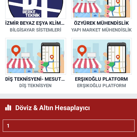
İZMİR BEYAZ EŞYA KLİMA KOMBİ SERVİSİ
ÖZYÜREK MÜHENDİSLİK
BİLGİSAYAR SİSTEMLERİ
YAPI MARKET MÜHENDİSLİK
DİŞ TEKNİSYENİ- MESUT KORKMAZ
ERŞIKOĞLU PLATFORM
DİŞ TEKNİSYEN
ERŞIKOĞLU PLATFORM
Döviz & Altın Hesaplayıcı