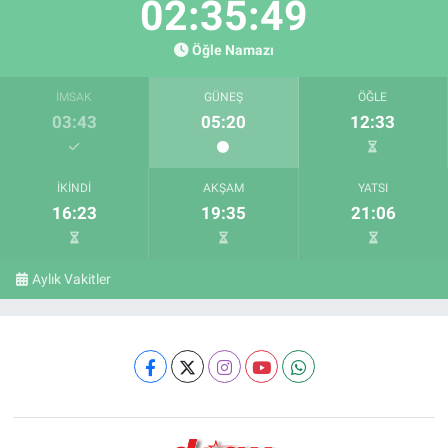
02:35:48
Öğle Namazı
İMSAK
GÜNEŞ
ÖĞLE
03:43
05:20
12:33
İKINDI
AKŞAM
YATSI
16:23
19:35
21:06
Aylık Vakitler