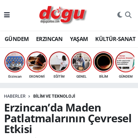
ERZINCAN
GÜNDEM
ERZINCAN
YAŞAM
KÜLTÜR-SANAT
GÜNDEM
ERZİNCAN FOTOĞRAFLARI
SAĞLIK
Erzincan
EKONOMİ
EĞİTİM
GENEL
BİLİM
GÜNDEM
EĞİTİM
HABERLER
BİLİM VE TEKNOLOJİ
EKONOMİ
Erzincan’da Maden
Patlatmalarının Çevresel
Bilim, teknoloji
Etkisi
GENEL