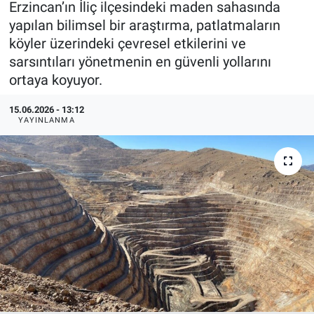
Erzincan’ın İliç ilçesindeki maden sahasında
yapılan bilimsel bir araştırma, patlatmaların
KÜLTÜR-SANAT
köyler üzerindeki çevresel etkilerini ve
sarsıntıları yönetmenin en güvenli yollarını
Yerel Haber
ortaya koyuyor.
Politika
15.06.2026 - 13:12
YAYINLANMA
SPOR
YAŞAM
RESMİ İLAN