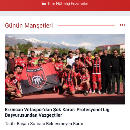
Tüm Nöbetçi Eczaneler
Gazi Eczanesi
Başbağlar Mahallesi, Hacı Ali Akın Caddesi, No:41 Zemin :3 Merkez
Erzincan
Günün Manşetleri
0 (446) 212 10 20
Yol Tarifi Al
Erzincan Vefaspor'dan Şok Karar: Profesyonel Lig
Başvurusundan Vazgeçtiler
Tarihi Başarı Sonrası Beklenmeyen Karar