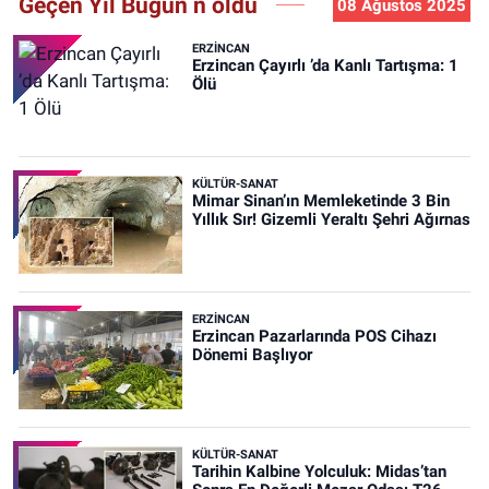
Geçen Yıl Bugün n oldu
08 Ağustos 2025
ERZINCAN
Erzincan Çayırlı ’da Kanlı Tartışma: 1
Ölü
KÜLTÜR-SANAT
Mimar Sinan’ın Memleketinde 3 Bin
Yıllık Sır! Gizemli Yeraltı Şehri Ağırnas
ERZINCAN
Erzincan Pazarlarında POS Cihazı
Dönemi Başlıyor
KÜLTÜR-SANAT
Tarihin Kalbine Yolculuk: Midas’tan