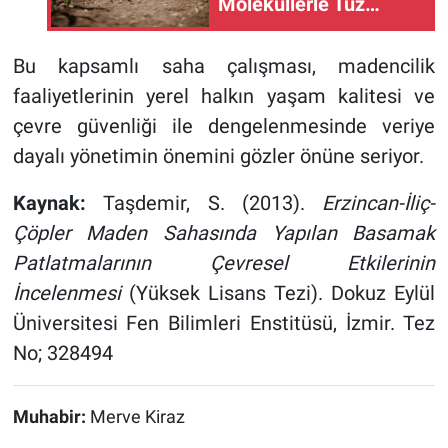
Moleküllerle Tuz
Stresini Nasıl Yeniyor?
Bu kapsamlı saha çalışması, madencilik
faaliyetlerinin yerel halkın yaşam kalitesi ve
çevre güvenliği ile dengelenmesinde veriye
dayalı yönetimin önemini gözler önüne seriyor.
Kaynak:
Taşdemir, S. (2013).
Erzincan-İliç-
Çöpler Maden Sahasında Yapılan Basamak
Patlatmalarının Çevresel Etkilerinin
İncelenmesi
(Yüksek Lisans Tezi). Dokuz Eylül
Üniversitesi Fen Bilimleri Enstitüsü, İzmir. Tez
No; 328494
Muhabir:
Merve Kiraz