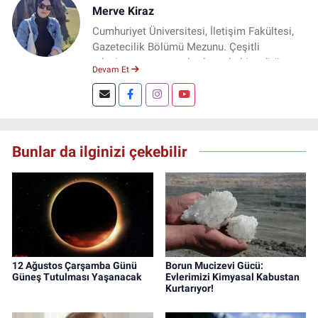
Merve Kiraz
Cumhuriyet Üniversitesi, İletişim Fakültesi,
Gazetecilik Bölümü Mezunu. Çeşitli
televizyon ve gazetelerde muhabir, editör,
Devam Et
spiker ve yayın yönetmeni olarak görev yaptı.
Şuan, www.dogugazetesi.com adlı haber
sitesinin Yazı İşleri Müdürlüğünü yürütmekte.
Bunlar da ilginizi çekebilir
12 Ağustos Çarşamba Günü
Borun Mucizevi Gücü:
Güneş Tutulması Yaşanacak
Evlerimizi Kimyasal Kabustan
Kurtarıyor!