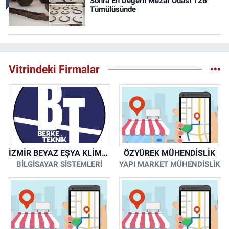
Sonra En Değerli Mezar Odası T26
Tümülüsünde
Vitrindeki Firmalar
İZMİR BEYAZ EŞYA KLİMA KOMBİ SERVİSİ
ÖZYÜREK MÜHENDİSLİK
BİLGİSAYAR SİSTEMLERİ
YAPI MARKET MÜHENDİSLİK