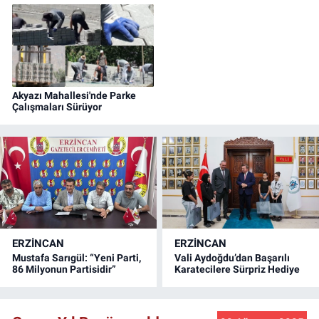
Akyazı Mahallesi'nde Parke
Çalışmaları Sürüyor
ERZINCAN
ERZINCAN
Mustafa Sarıgül: “Yeni Parti,
Vali Aydoğdu’dan Başarılı
86 Milyonun Partisidir”
Karatecilere Sürpriz Hediye