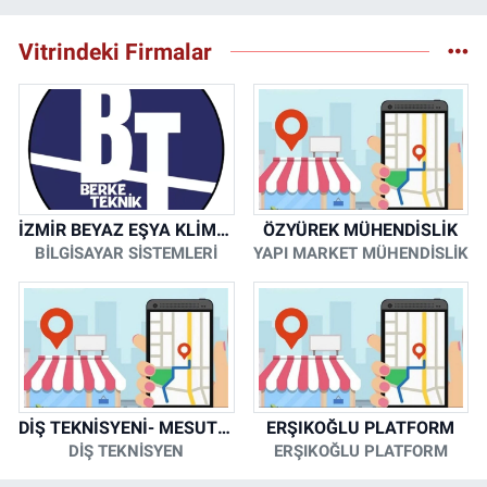
Vitrindeki Firmalar
İZMİR BEYAZ EŞYA KLİMA KOMBİ SERVİSİ
ÖZYÜREK MÜHENDİSLİK
BİLGİSAYAR SİSTEMLERİ
YAPI MARKET MÜHENDİSLİK
DİŞ TEKNİSYENİ- MESUT KORKMAZ
ERŞIKOĞLU PLATFORM
DİŞ TEKNİSYEN
ERŞIKOĞLU PLATFORM