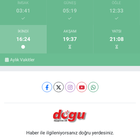
İMSAK
GÜNEŞ
ÖĞLE
03:41
05:19
12:33
İKINDI
AKŞAM
YATSI
16:24
19:37
21:08
Aylık Vakitler
Haber ile ilgileniyorsanız doğru yerdesiniz.