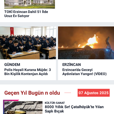
TOKİ Erzincan Dahil 51 İlde
Ucuz Ev Satıyor
GÜNDEM
ERZINCAN
Polis Hayali Kurana Müjde: 3
Erzincan'da Geceyi
Bin Kişilik Kontenjan Açıldı
Aydınlatan Yangın! (VİDEO)
Geçen Yıl Bugün n oldu
07 Ağustos 2025
KÜLTÜR-SANAT
8000 Yıllık Sır! Çatalhöyük’te Yılan
Saplı Bıçak