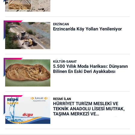
ERZINCAN
Erzincan’da Köy Yolları Yenileniyor
KÜLTÜR-SANAT
5.500 Yıllık Moda Harikası: Dünyanın
Bilinen En Eski Deri Ayakkabısı
RESMİ İLAN
HÜRRİYET TURİZM MESLEKİ VE
TEKNİK ANADOLU LİSESİ MUTFAK,
TAŞIMA MERKEZİ VE
YEMEKHANELERİNİN TEMİZLİĞİ İŞİ
(RESMİ İLAN)