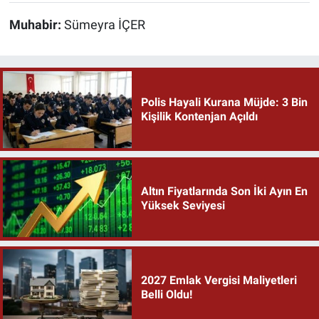
Muhabir:
Sümeyra İÇER
Polis Hayali Kurana Müjde: 3 Bin
Kişilik Kontenjan Açıldı
Altın Fiyatlarında Son İki Ayın En
Yüksek Seviyesi
2027 Emlak Vergisi Maliyetleri
Belli Oldu!