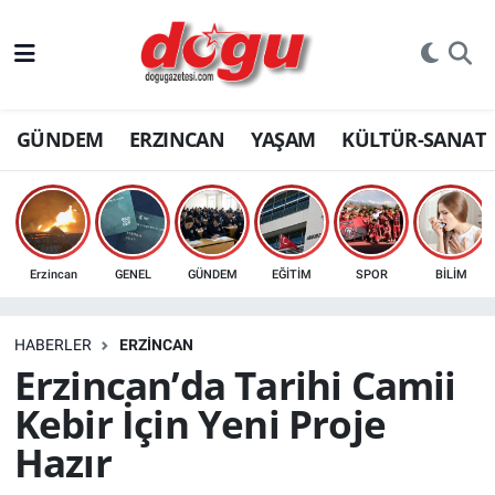
ERZINCAN
GÜNDEM
ERZINCAN
YAŞAM
KÜLTÜR-SANAT
GÜNDEM
ERZİNCAN FOTOĞRAFLARI
SAĞLIK
Erzincan
GENEL
GÜNDEM
EĞİTİM
SPOR
BİLİM
EĞİTİM
HABERLER
ERZINCAN
EKONOMİ
Erzincan’da Tarihi Camii
Kebir İçin Yeni Proje
Bilim, teknoloji
Hazır
GENEL