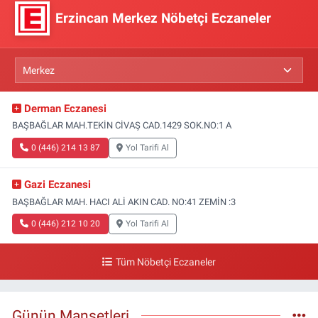
Erzincan Merkez Nöbetçi Eczaneler
Derman Eczanesi
BAŞBAĞLAR MAH.TEKİN CİVAŞ CAD.1429 SOK.NO:1 A
0 (446) 214 13 87
Yol Tarifi Al
Gazi Eczanesi
BAŞBAĞLAR MAH. HACI ALİ AKIN CAD. NO:41 ZEMİN :3
0 (446) 212 10 20
Yol Tarifi Al
Tüm Nöbetçi Eczaneler
Günün Manşetleri