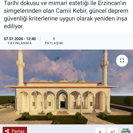
Tarihi dokusu ve mimari estetiği ile Erzincan’ın
simgelerinden olan Camii Kebir, güncel deprem
KÜLTÜR-SANAT
güvenliği kriterlerine uygun olarak yeniden inşa
ediliyor.
Yerel Haber
07.07.2026 - 12:40
1
Politika
YAYINLANMA
PAYLAŞIM
SPOR
YAŞAM
RESMİ İLAN
Paylaş
-
+
A
A