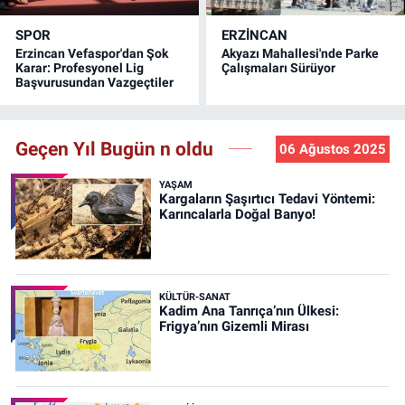
SPOR
ERZINCAN
Erzincan Vefaspor'dan Şok
Akyazı Mahallesi'nde Parke
Karar: Profesyonel Lig
Çalışmaları Sürüyor
Başvurusundan Vazgeçtiler
Geçen Yıl Bugün n oldu
06 Ağustos 2025
YAŞAM
Kargaların Şaşırtıcı Tedavi Yöntemi:
Karıncalarla Doğal Banyo!
KÜLTÜR-SANAT
Kadim Ana Tanrıça’nın Ülkesi:
Frigya’nın Gizemli Mirası