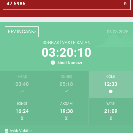
₺
ERZİNCAN
06.08.2026
SONRAKI VAKTE KALAN
03:20:09
İkindi Namazı
İMSAK
GÜNEŞ
ÖĞLE
03:40
05:18
12:33
İKINDI
AKŞAM
YATSI
16:24
19:38
21:09
Aylık Vakitler