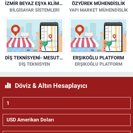
İZMİR BEYAZ EŞYA KLİMA KOMBİ SERVİSİ
ÖZYÜREK MÜHENDİSLİK
BİLGİSAYAR SİSTEMLERİ
YAPI MARKET MÜHENDİSLİK
DİŞ TEKNİSYENİ- MESUT KORKMAZ
ERŞIKOĞLU PLATFORM
DİŞ TEKNİSYEN
ERŞIKOĞLU PLATFORM
Döviz & Altın Hesaplayıcı