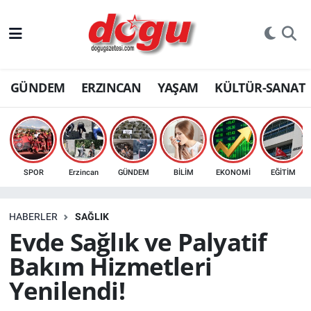
ERZINCAN
GÜNDEM
ERZINCAN
YAŞAM
KÜLTÜR-SANAT
GÜNDEM
ERZİNCAN FOTOĞRAFLARI
SAĞLIK
SPOR
Erzincan
GÜNDEM
BİLİM
EKONOMİ
EĞİTİM
EĞİTİM
HABERLER
SAĞLIK
EKONOMİ
Evde Sağlık ve Palyatif
Bakım Hizmetleri
Bilim, teknoloji
Yenilendi!
GENEL