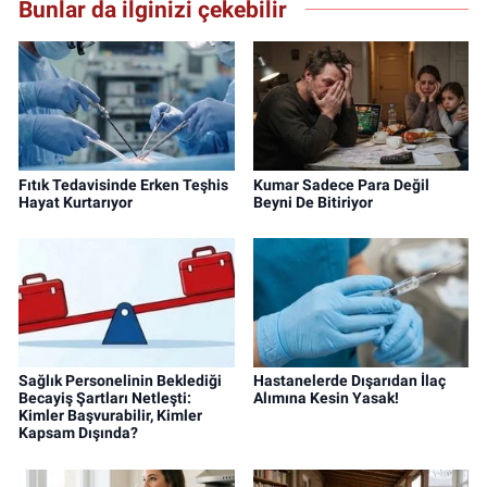
Bunlar da ilginizi çekebilir
Fıtık Tedavisinde Erken Teşhis
Kumar Sadece Para Değil
Hayat Kurtarıyor
Beyni De Bitiriyor
Sağlık Personelinin Beklediği
Hastanelerde Dışarıdan İlaç
Becayiş Şartları Netleşti:
Alımına Kesin Yasak!
Kimler Başvurabilir, Kimler
Kapsam Dışında?