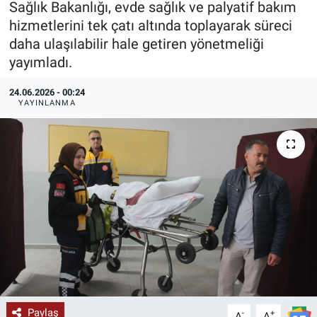
Sağlık Bakanlığı, evde sağlık ve palyatif bakım
hizmetlerini tek çatı altında toplayarak süreci
KÜLTÜR-SANAT
daha ulaşılabilir hale getiren yönetmeliği
yayımladı.
Yerel Haber
24.06.2026 - 00:24
Politika
YAYINLANMA
SPOR
YAŞAM
RESMİ İLAN
Paylaş
-
+
A
A