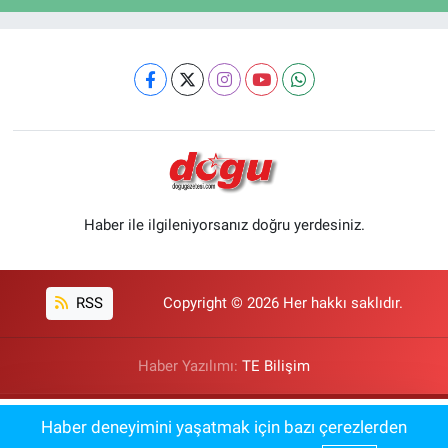
Haber ile ilgileniyorsanız doğru yerdesiniz.
RSS
Copyright © 2026 Her hakkı saklıdır.
Haber Yazılımı:
TE Bilişim
Erzincan Vefaspor'dan Şok Karar:
Haber deneyimini yaşatmak için bazı çerezlerden
15:56
Profesyonel Lig Başvurusundan