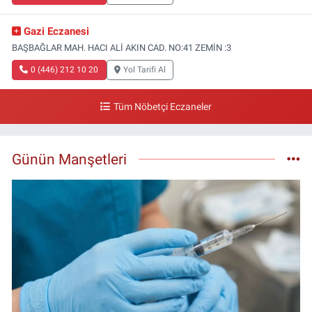
Gazi Eczanesi
BAŞBAĞLAR MAH. HACI ALİ AKIN CAD. NO:41 ZEMİN :3
0 (446) 212 10 20
Yol Tarifi Al
Tüm Nöbetçi Eczaneler
Günün Manşetleri