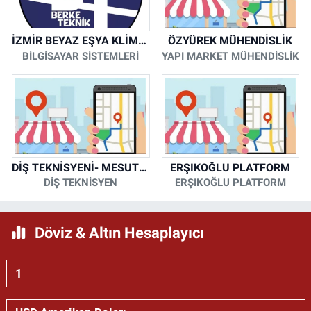
İZMİR BEYAZ EŞYA KLİMA KOMBİ SERVİSİ
ÖZYÜREK MÜHENDİSLİK
BİLGİSAYAR SİSTEMLERİ
YAPI MARKET MÜHENDİSLİK
DİŞ TEKNİSYENİ- MESUT KORKMAZ
ERŞIKOĞLU PLATFORM
DİŞ TEKNİSYEN
ERŞIKOĞLU PLATFORM
Döviz & Altın Hesaplayıcı