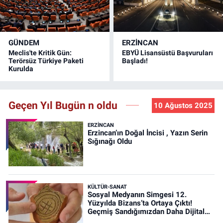
GÜNDEM
ERZINCAN
Meclis'te Kritik Gün:
EBYÜ Lisansüstü Başvuruları
Terörsüz Türkiye Paketi
Başladı!
Kurulda
Geçen Yıl Bugün n oldu
10 Ağustos 2025
ERZINCAN
Erzincan’ın Doğal İncisi , Yazın Serin
Sığınağı Oldu
KÜLTÜR-SANAT
Sosyal Medyanın Simgesi 12.
Yüzyılda Bizans’ta Ortaya Çıktı!
Geçmiş Sandığımızdan Daha Dijital
Olabilir mi?