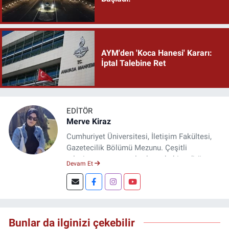
AYM'den 'Koca Hanesi' Kararı:
İptal Talebine Ret
EDITÖR
Merve Kiraz
Cumhuriyet Üniversitesi, İletişim Fakültesi,
Gazetecilik Bölümü Mezunu. Çeşitli
televizyon ve gazetelerde muhabir, editör,
Devam Et
spiker ve yayın yönetmeni olarak görev yaptı.
Şuan, www.dogugazetesi.com adlı haber
sitesinin Yazı İşleri Müdürlüğünü yürütmekte.
Bunlar da ilginizi çekebilir