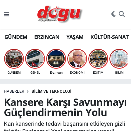
ERZINCAN
GÜNDEM
ERZINCAN
YAŞAM
KÜLTÜR-SANAT
GÜNDEM
ERZİNCAN FOTOĞRAFLARI
SAĞLIK
GÜNDEM
GENEL
Erzincan
EKONOMİ
EĞİTİM
BİLİM
EĞİTİM
HABERLER
BİLİM VE TEKNOLOJİ
EKONOMİ
Kansere Karşı Savunmayı
Güçlendirmenin Yolu
Bilim, teknoloji
Kan kanserinde tedavi başarısını etkileyen gizli
GENEL