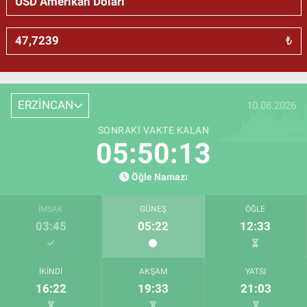
₺
ERZİNCAN
10.08.2026
SONRAKI VAKTE KALAN
05:50:12
Öğle Namazı
İMSAK
GÜNEŞ
ÖĞLE
03:45
05:22
12:33
İKINDI
AKŞAM
YATSI
16:22
19:33
21:03