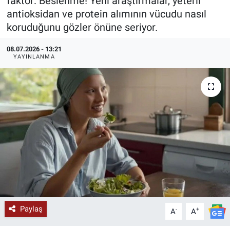
faktör: Beslenme! Yeni araştırmalar, yeterli
antioksidan ve protein alımının vücudu nasıl
KÜLTÜR-SANAT
koruduğunu gözler önüne seriyor.
Yerel Haber
08.07.2026 - 13:21
YAYINLANMA
Politika
SPOR
YAŞAM
RESMİ İLAN
Paylaş
-
+
A
A