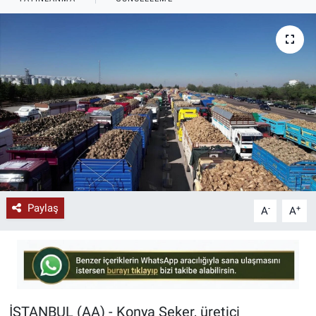
KÜLTÜR-SANAT
Yerel Haber
Politika
SPOR
YAŞAM
RESMİ İLAN
Paylaş
-
+
A
A
İSTANBUL (AA) - Konya Şeker, üretici