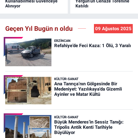
Kullanabilmesi Güvenceye
Yergün’ün Cenaze Törenine
Alınıyor
Katıldı
Geçen Yıl Bugün n oldu
09 Ağustos 2025
ERZINCAN
Refahiye’de Feci Kaza: 1 Ölü, 3 Yaralı
KÜLTÜR-SANAT
Ana Tanrıça’nın Gölgesinde Bir
Medeniyet: Yazılıkaya'da Gizemli
Ayinler ve Matar Kültü
KÜLTÜR-SANAT
Büyük Menderes’in Sessiz Tanığı:
Tripolis Antik Kenti Tarihiyle
Büyülüyor