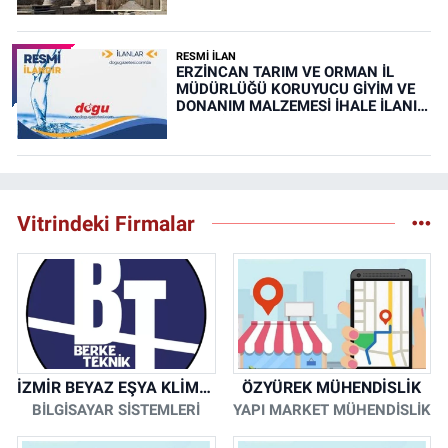
RESMİ İLAN
ERZİNCAN TARIM VE ORMAN İL
MÜDÜRLÜĞÜ KORUYUCU GİYİM VE
DONANIM MALZEMESİ İHALE İLANI
(RESMİ İLAN)
Vitrindeki Firmalar
İZMİR BEYAZ EŞYA KLİMA KOMBİ SERVİSİ
ÖZYÜREK MÜHENDİSLİK
BİLGİSAYAR SİSTEMLERİ
YAPI MARKET MÜHENDİSLİK