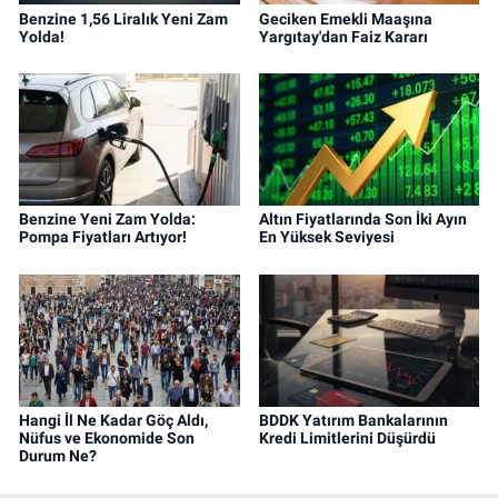
Benzine 1,56 Liralık Yeni Zam
Geciken Emekli Maaşına
Yolda!
Yargıtay'dan Faiz Kararı
Benzine Yeni Zam Yolda:
Altın Fiyatlarında Son İki Ayın
Pompa Fiyatları Artıyor!
En Yüksek Seviyesi
Hangi İl Ne Kadar Göç Aldı,
BDDK Yatırım Bankalarının
Nüfus ve Ekonomide Son
Kredi Limitlerini Düşürdü
Durum Ne?