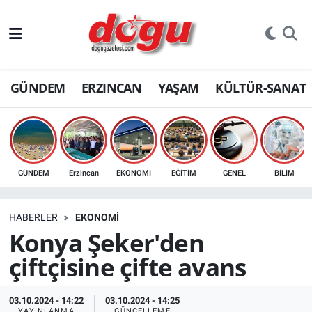
ERZINCAN
GÜNDEM
ERZINCAN
YAŞAM
KÜLTÜR-SANAT
GÜNDEM
ERZİNCAN FOTOĞRAFLARI
SAĞLIK
GÜNDEM
Erzincan
EKONOMİ
EĞİTİM
GENEL
BİLİM
EĞİTİM
HABERLER
EKONOMİ
EKONOMİ
Konya Şeker'den
çiftçisine çifte avans
Bilim, teknoloji
GENEL
03.10.2024 - 14:22
03.10.2024 - 14:25
YAYINLANMA
GÜNCELLEME