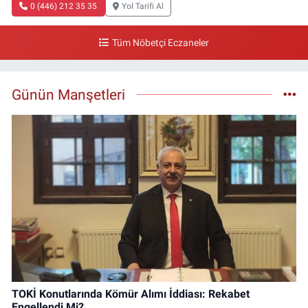
0 (446) 212 35 35
Yol Tarifi Al
Tüm Nöbetçi Eczaneler
Günün Manşetleri
TOKİ Konutlarında Kömür Alımı İddiası: Rekabet
Engellendi Mi?