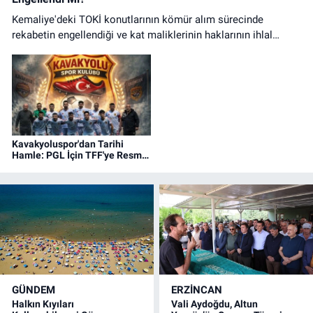
Kemaliye'deki TOKİ konutlarının kömür alım sürecinde
rekabetin engellendiği ve kat maliklerinin haklarının ihlal
edildiği iddialarına ilişkin basın açıklaması.
Kavakyoluspor'dan Tarihi
Hamle: PGL İçin TFF'ye Resmi
Başvuru Yapıldı!
GÜNDEM
ERZINCAN
Halkın Kıyıları
Vali Aydoğdu, Altun