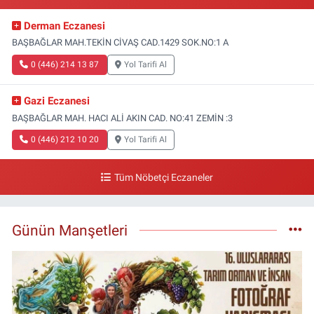
Derman Eczanesi
BAŞBAĞLAR MAH.TEKİN CİVAŞ CAD.1429 SOK.NO:1 A
0 (446) 214 13 87
Yol Tarifi Al
Gazi Eczanesi
BAŞBAĞLAR MAH. HACI ALİ AKIN CAD. NO:41 ZEMİN :3
0 (446) 212 10 20
Yol Tarifi Al
Tüm Nöbetçi Eczaneler
Günün Manşetleri