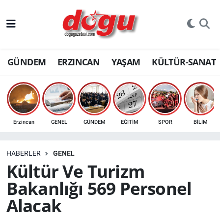
ERZINCAN
GÜNDEM
ERZINCAN
YAŞAM
KÜLTÜR-SANAT
GÜNDEM
ERZİNCAN FOTOĞRAFLARI
SAĞLIK
Erzincan
GENEL
GÜNDEM
EĞİTİM
SPOR
BİLİM
EĞİTİM
HABERLER
GENEL
EKONOMİ
Kültür Ve Turizm
Bakanlığı 569 Personel
Bilim, teknoloji
Alacak
GENEL