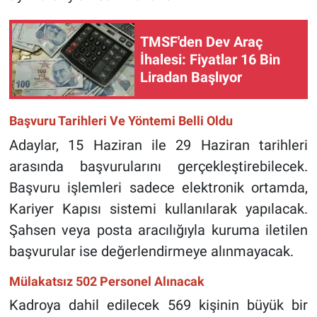
TMSF'den Dev Araç
İhalesi: Fiyatlar 16 Bin
Liradan Başlıyor
Başvuru Tarihleri Ve Yöntemi Belli Oldu
Adaylar, 15 Haziran ile 29 Haziran tarihleri
arasında başvurularını gerçekleştirebilecek.
Başvuru işlemleri sadece elektronik ortamda,
Kariyer Kapısı sistemi kullanılarak yapılacak.
Şahsen veya posta aracılığıyla kuruma iletilen
başvurular ise değerlendirmeye alınmayacak.
Mülakatsız 502 Personel Alınacak
Kadroya dahil edilecek 569 kişinin büyük bir