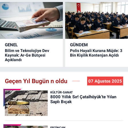
GENEL
GÜNDEM
Bilim ve Teknolojiye Dev
Polis Hayali Kurana Müjde: 3
Kaynak: Ar-Ge Bütçesi
Bin Kişilik Kontenjan Açıldı
Açıklandı
Geçen Yıl Bugün n oldu
07 Ağustos 2025
KÜLTÜR-SANAT
8000 Yıllık Sır! Çatalhöyük’te Yılan
Saplı Bıçak
ERZINCAN