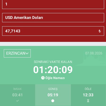
₺
ERZİNCAN
07.08.2026
SONRAKI VAKTE KALAN
01:20:08
Öğle Namazı
İMSAK
GÜNEŞ
ÖĞLE
03:41
05:19
12:33