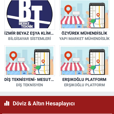
İZMİR BEYAZ EŞYA KLİMA KOMBİ SERVİSİ
ÖZYÜREK MÜHENDİSLİK
BİLGİSAYAR SİSTEMLERİ
YAPI MARKET MÜHENDİSLİK
DİŞ TEKNİSYENİ- MESUT KORKMAZ
ERŞIKOĞLU PLATFORM
DİŞ TEKNİSYEN
ERŞIKOĞLU PLATFORM
Döviz & Altın Hesaplayıcı