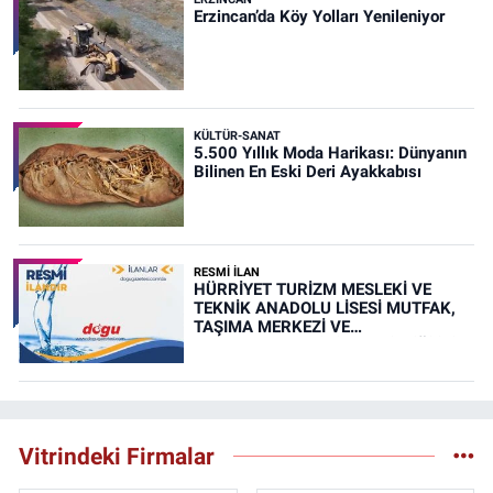
Erzincan’da Köy Yolları Yenileniyor
KÜLTÜR-SANAT
5.500 Yıllık Moda Harikası: Dünyanın
Bilinen En Eski Deri Ayakkabısı
RESMİ İLAN
HÜRRİYET TURİZM MESLEKİ VE
TEKNİK ANADOLU LİSESİ MUTFAK,
TAŞIMA MERKEZİ VE
YEMEKHANELERİNİN TEMİZLİĞİ İŞİ
(RESMİ İLAN)
Vitrindeki Firmalar