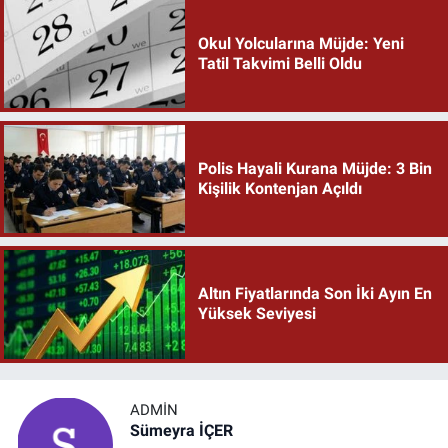
Okul Yolcularına Müjde: Yeni
Tatil Takvimi Belli Oldu
Polis Hayali Kurana Müjde: 3 Bin
Kişilik Kontenjan Açıldı
Altın Fiyatlarında Son İki Ayın En
Yüksek Seviyesi
ADMIN
Sümeyra İÇER