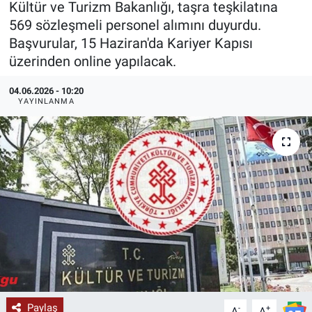
Kültür ve Turizm Bakanlığı, taşra teşkilatına
569 sözleşmeli personel alımını duyurdu.
KÜLTÜR-SANAT
Başvurular, 15 Haziran'da Kariyer Kapısı
üzerinden online yapılacak.
Yerel Haber
04.06.2026 - 10:20
Politika
YAYINLANMA
SPOR
YAŞAM
RESMİ İLAN
Paylaş
-
+
A
A