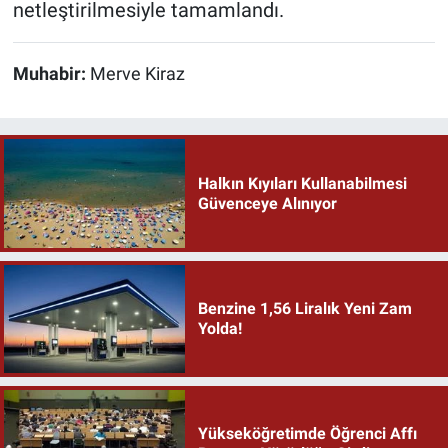
netleştirilmesiyle tamamlandı.
Muhabir:
Merve Kiraz
Halkın Kıyıları Kullanabilmesi
Güvenceye Alınıyor
Benzine 1,56 Liralık Yeni Zam
Yolda!
Yükseköğretimde Öğrenci Affı