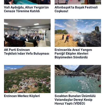
Vali Aydoğdu, Altun Yergün’ün
Altınbaşak’ta Başak Festivali
Cenaze Törenine Katıldı
Coşkusu!
AK Parti Erzincan
Erzincan’da Arazi Yangını
Teşkilatı’ndan Vefa Buluşması
Paniği! Ekipler Alevleri
Büyümeden Söndürdü
Erzincan Merkez Köyleri
Sıcaktan Bunalan Üzümlülü
Vatandaşlar Dereyi Kesip
Havuz Yaptı (VİDEO)