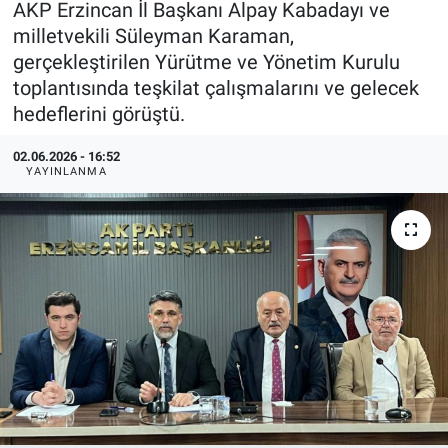
AKP Erzincan İl Başkanı Alpay Kabadayı ve
milletvekili Süleyman Karaman,
KÜLTÜR-SANAT
gerçekleştirilen Yürütme ve Yönetim Kurulu
toplantısında teşkilat çalışmalarını ve gelecek
Yerel Haber
hedeflerini görüştü.
Politika
02.06.2026 - 16:52
YAYINLANMA
SPOR
YAŞAM
RESMİ İLAN