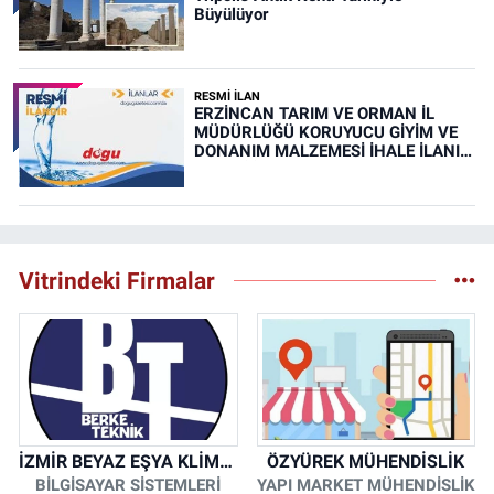
Büyülüyor
RESMİ İLAN
ERZİNCAN TARIM VE ORMAN İL
MÜDÜRLÜĞÜ KORUYUCU GİYİM VE
DONANIM MALZEMESİ İHALE İLANI
(RESMİ İLAN)
Vitrindeki Firmalar
İZMİR BEYAZ EŞYA KLİMA KOMBİ SERVİSİ
ÖZYÜREK MÜHENDİSLİK
BİLGİSAYAR SİSTEMLERİ
YAPI MARKET MÜHENDİSLİK