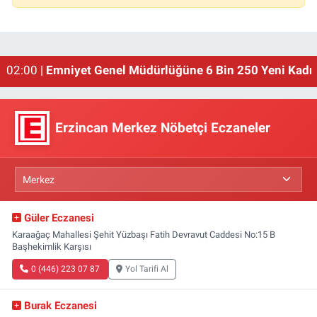
01:00 |
Erzincan'ın Meşhur Buğday Meydanı Yıkılacak!
02:00 |
Emniyet Genel Müdürlüğüne 6 Bin 250 Yeni Kadro
Erzincan Merkez Nöbetçi Eczaneler
Güler Eczanesi
Karaağaç Mahallesi Şehit Yüzbaşı Fatih Devravut Caddesi No:15 B
Başhekimlik Karşısı
0 (446) 223 07 87
Yol Tarifi Al
Burak Eczanesi