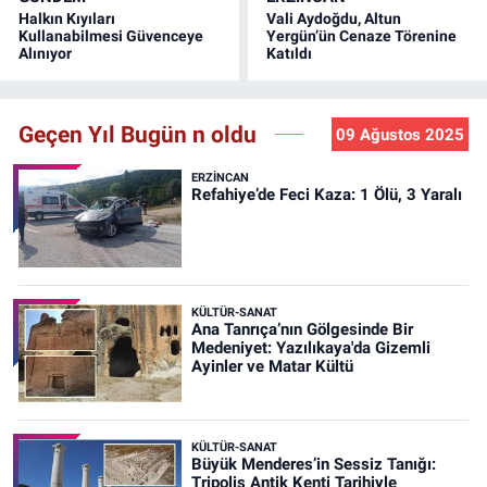
Halkın Kıyıları
Vali Aydoğdu, Altun
Kullanabilmesi Güvenceye
Yergün’ün Cenaze Törenine
Alınıyor
Katıldı
Geçen Yıl Bugün n oldu
09 Ağustos 2025
ERZINCAN
Refahiye’de Feci Kaza: 1 Ölü, 3 Yaralı
KÜLTÜR-SANAT
Ana Tanrıça’nın Gölgesinde Bir
Medeniyet: Yazılıkaya'da Gizemli
Ayinler ve Matar Kültü
KÜLTÜR-SANAT
Büyük Menderes’in Sessiz Tanığı:
Tripolis Antik Kenti Tarihiyle