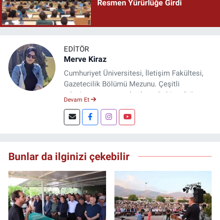
Resmen Yürürlüğe Girdi
EDITÖR
Merve Kiraz
Cumhuriyet Üniversitesi, İletişim Fakültesi,
Gazetecilik Bölümü Mezunu. Çeşitli
televizyon ve gazetelerde muhabir, editör,
Devam Et
spiker ve yayın yönetmeni olarak görev yaptı.
Şuan, www.dogugazetesi.com adlı haber
sitesinin Yazı İşleri Müdürlüğünü yürütmekte.
Bunlar da ilginizi çekebilir