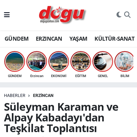
ERZINCAN
GÜNDEM
ERZINCAN
YAŞAM
KÜLTÜR-SANAT
GÜNDEM
ERZİNCAN FOTOĞRAFLARI
SAĞLIK
GÜNDEM
Erzincan
EKONOMİ
EĞİTİM
GENEL
BİLİM
EĞİTİM
HABERLER
ERZINCAN
EKONOMİ
Süleyman Karaman ve
Alpay Kabadayı'dan
Bilim, teknoloji
Teşkilat Toplantısı
GENEL