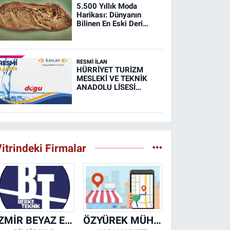
5.500 Yıllık Moda
Harikası: Dünyanın
Bilinen En Eski Deri
Ayakkabısı
RESMİ İLAN
HÜRRİYET TURİZM
MESLEKİ VE TEKNİK
ANADOLU LİSESİ
MUTFAK, TAŞIMA
MERKEZİ VE
YEMEKHANELERİNİN
TEMİZLİĞİ İŞİ (RESMİ
İLAN)
itrindeki Firmalar
İZMİR BEYAZ EŞYA KLİMA KOMBİ SERVİSİ
ÖZYÜREK MÜHENDİSLİK