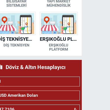
BİLGİSAYAR
YAPI MARKET
SİSTEMLERİ
MÜHENDİSLİK
DİŞ TEKNİSYENİ- MESUT KORKMAZ
ERŞIKOĞLU PLATFORM
DİŞ TEKNİSYEN
ERŞIKOĞLU
PLATFORM
Döviz & Altın Hesaplayıcı
₺