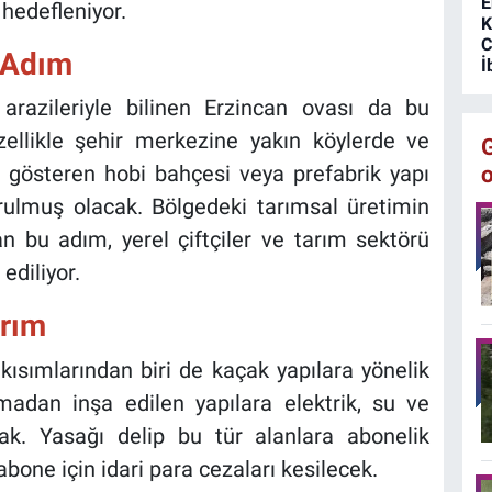
E
hedefleniyor.
K
C
k Adım
İ
 arazileriyle bilinen Erzincan ovası da bu
ellikle şehir merkezine yakın köylerde ve
ış gösteren hobi bahçesi veya prefabrik yapı
urulmuş olacak. Bölgedeki tarımsal üretimin
n bu adım, yerel çiftçiler ve tarım sektörü
ediliyor.
ırım
sımlarından biri de kaçak yapılara yönelik
ınmadan inşa edilen yapılara elektrik, su ve
ak. Yasağı delip bu tür alanlara abonelik
bone için idari para cezaları kesilecek.