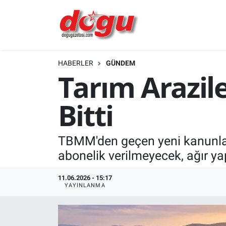
ERZINCAN
HABERLER
GÜNDEM
GÜNDEM
Tarım Arazil
ERZİNCAN FOTOĞRAFLARI
Bitti
SAĞLIK
TBMM'den geçen yeni kanunla t
EĞİTİM
abonelik verilmeyecek, ağır ya
EKONOMİ
11.06.2026 - 15:17
YAYINLANMA
Bilim, teknoloji
GENEL