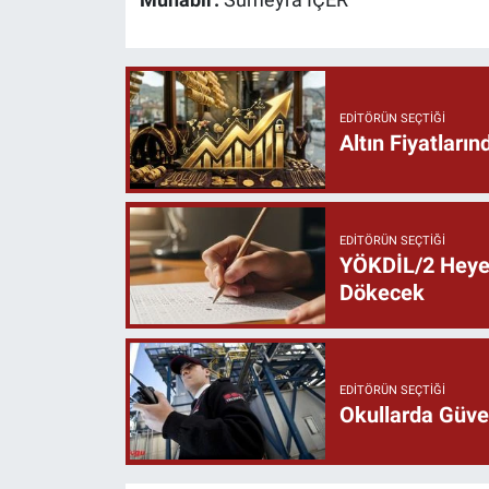
Muhabir:
Sümeyra İÇER
EDITÖRÜN SEÇTIĞI
Altın Fiyatlar
EDITÖRÜN SEÇTIĞI
YÖKDİL/2 Heyec
Dökecek
EDITÖRÜN SEÇTIĞI
Okullarda Güven