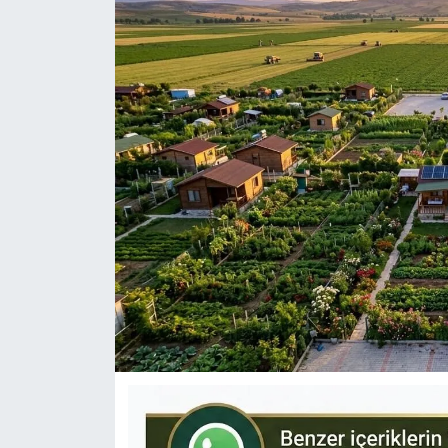
KÜLTÜR-SANAT
Yerel Haber
Politika
SPOR
YAŞAM
RESMİ İLAN