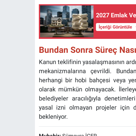
2027 Emlak Verg
İçeriği Görüntüle
Bundan Sonra Süreç Nası
Kanun teklifinin yasalaşmasının ar
mekanizmalarına çevrildi. Bunda
herhangi bir hobi bahçesi veya ye
olarak mümkün olmayacak. İlerleyen 
belediyeler aracılığıyla denetimle
yasal izni olmayan projeler için
bekleniyor.