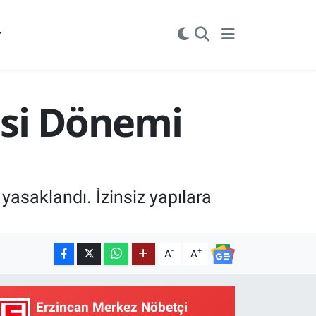
r
esi Dönemi
asaklandı. İzinsiz yapılara
-
+
A
A
Erzincan Merkez Nöbetçi