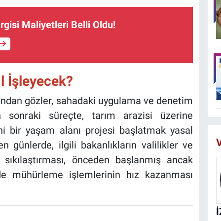
isi Maliyetleri Belli Oldu!
l İşleyecek?
dından gözler, sahadaki uygulama ve denetim
n sonraki süreçte, tarım arazisi üzerine
ni bir yaşam alanı projesi başlatmak yasal
V
günlerde, ilgili bakanlıkların valilikler ve
ri sıkılaştırması, önceden başlanmış ancak
 de mühürleme işlemlerinin hız kazanması