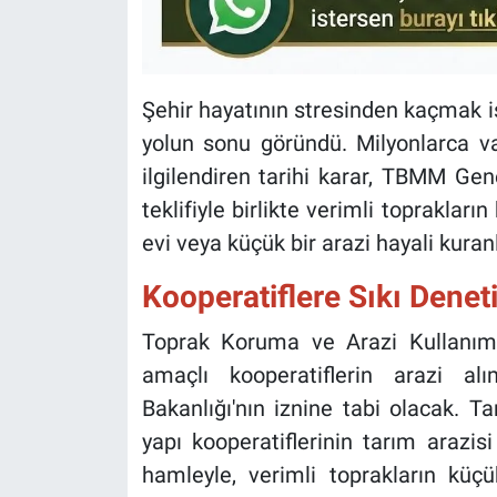
Şehir hayatının stresinden kaçmak is
yolun sonu göründü. Milyonlarca va
ilgilendiren tarihi karar, TBMM Gen
teklifiyle birlikte verimli toprakları
evi veya küçük bir arazi hayali kura
Kooperatiflere Sıkı Denet
Toprak Koruma ve Arazi Kullanımı 
amaçlı kooperatiflerin arazi a
Bakanlığı'nın iznine tabi olacak. T
yapı kooperatiflerinin tarım arazi
hamleyle, verimli toprakların küçü