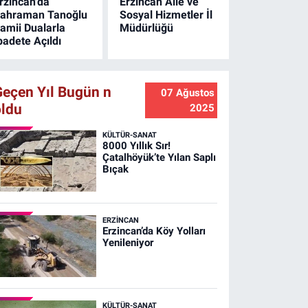
rzincan'da
Erzincan Aile ve
ahraman Tanoğlu
Sosyal Hizmetler İl
amii Dualarla
Müdürlüğü
badete Açıldı
Geçen Yıl Bugün n
07 Ağustos
oldu
2025
KÜLTÜR-SANAT
8000 Yıllık Sır!
Çatalhöyük’te Yılan Saplı
Bıçak
ERZINCAN
Erzincan’da Köy Yolları
Yenileniyor
KÜLTÜR-SANAT