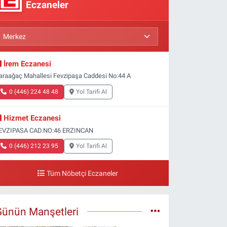
Eczaneler
İrem Eczanesi
araağaç Mahallesi Fevzipaşa Caddesi No:44 A
0 (446) 224 48 48
Yol Tarifi Al
Hizmet Eczanesi
EVZIPASA CAD.NO:46 ERZINCAN
0 (446) 212 23 95
Yol Tarifi Al
Tüm Nöbetçi Eczaneler
Günün Manşetleri