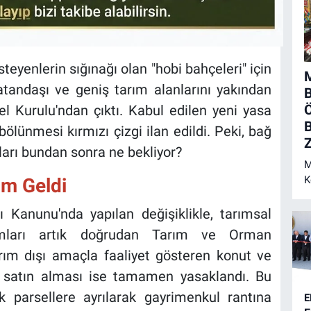
teyenlerin sığınağı olan "hobi bahçeleri" için
M
tandaşı ve geniş tarım alanlarını yakından
Ö
el Kurulu'ndan çıktı. Kabul edilen yeni yasa
B
n bölünmesi kırmızı çizgi ilan edildi. Peki, bağ
Z
nları bundan sonra ne bekliyor?
M
K
im Geldi
N
Kanunu'nda yapılan değişiklikle, tarımsal
lımları artık doğrudan Tarım ve Orman
arım dışı amaçla faaliyet gösteren konut ve
si satın alması ise tamamen yasaklandı. Bu
k parsellere ayrılarak gayrimenkul rantına
E