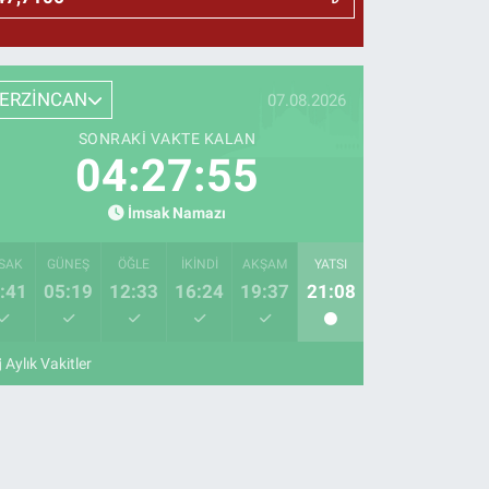
ERZİNCAN
07.08.2026
SONRAKI VAKTE KALAN
04:27:54
İmsak Namazı
SAK
GÜNEŞ
ÖĞLE
İKINDI
AKŞAM
YATSI
:41
05:19
12:33
16:24
19:37
21:08
Aylık Vakitler