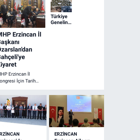
Türkiye
Genelinde
Geniş
HP Erzincan İl
Çaplı
Narkotik
Başkanı
Operasyonu
zarslan'dan
ahçeli'ye
iyaret
HP Erzincan İl
ongresi İçin Tarih
etleşti
RZINCAN
ERZINCAN