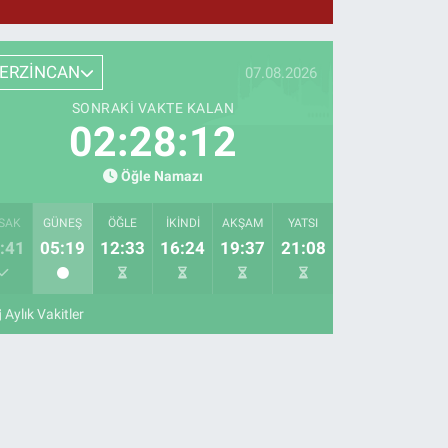
ERZİNCAN
07.08.2026
SONRAKI VAKTE KALAN
02:28:11
Öğle Namazı
SAK
GÜNEŞ
ÖĞLE
İKINDI
AKŞAM
YATSI
:41
05:19
12:33
16:24
19:37
21:08
Aylık Vakitler