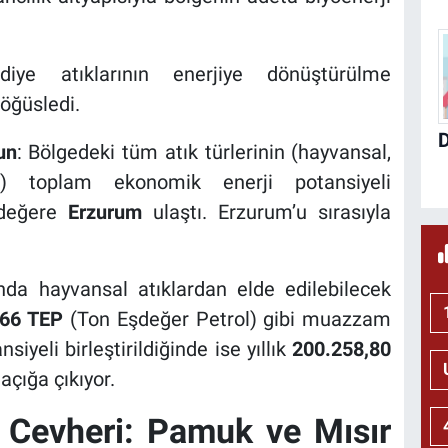
iye atıklarının enerjiye dönüştürülme
göğüsledi.
un
: Bölgedeki tüm atık türlerinin (hayvansal,
n) toplam ekonomik enerji potansiyeli
 değere
Erzurum
ulaştı. Erzurum’u sırasıyla
da hayvansal atıklardan elde edilebilecek
166 TEP
(Ton Eşdeğer Petrol) gibi muazzam
iyeli birleştirildiğinde ise yıllık
200.258,80
açığa çıkıyor.
 Cevheri: Pamuk ve Mısır