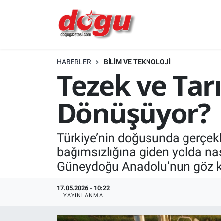
ERZINCAN
HABERLER
BİLİM VE TEKNOLOJİ
GÜNDEM
Tezek ve Tarı
ERZİNCAN FOTOĞRAFLARI
Dönüşüyor?
SAĞLIK
Türkiye’nin doğusunda gerçekleş
EĞİTİM
bağımsızlığına giden yolda nas
EKONOMİ
Güneydoğu Anadolu’nun göz kama
Bilim, teknoloji
17.05.2026 - 10:22
YAYINLANMA
GENEL