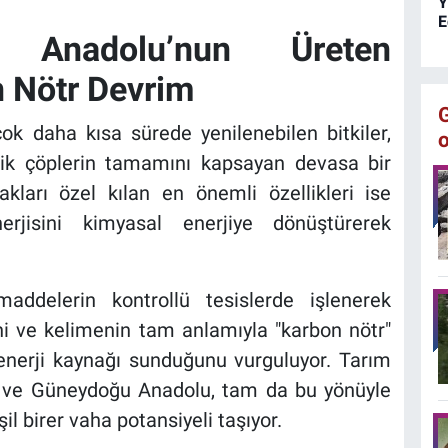
Y
E
: Anadolu’nun Üreten
n Nötr Devrim
 çok daha kısa sürede yenilenebilen bitkiler,
nik çöplerin tamamını kapsayan devasa bir
kları özel kılan en önemli özellikleri ise
rjisini kimyasal enerjiye dönüştürerek
addelerin kontrollü tesislerde işlenerek
ni ve kelimenin tam anlamıyla "karbon nötr"
 enerji kaynağı sunduğunu vurguluyor. Tarım
ğu ve Güneydoğu Anadolu, tam da bu yönüyle
şil birer vaha potansiyeli taşıyor.