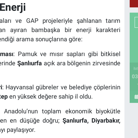
Enerji
ları ve GAP projeleriyle şahlanan tarım
dan ayıran bambaşka bir enerji karakteri
lendiği arama sonuçlarına göre:
aması
: Pamuk ve mısır sapları gibi bitkisel
ğerinde
Şanlıurfa
açık ara bölgenin zirvesinde
İM
03
i
: Hayvansal gübreler ve belediye çöplerinin
tep
en yüksek değere sahip il oldu.
 Anadolu’nun toplam ekonomik biyokütle
kten en düşüğe doğru;
Şanlıurfa, Diyarbakır,
ayı paylaşıyor.