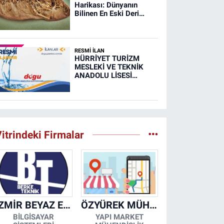
Harikası: Dünyanın
Bilinen En Eski Deri
Ayakkabısı
RESMİ İLAN
HÜRRİYET TURİZM
MESLEKİ VE TEKNİK
ANADOLU LİSESİ
MUTFAK, TAŞIMA
MERKEZİ VE
YEMEKHANELERİNİN
TEMİZLİĞİ İŞİ (RESMİ
İLAN)
itrindeki Firmalar
İZMİR BEYAZ EŞYA KLİMA KOMBİ SERVİSİ
ÖZYÜREK MÜHENDİSLİK
BİLGİSAYAR
YAPI MARKET