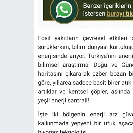
Fosil yakıtların çevresel etkiler
sürüklerken, bilim dünyası kurtulu
enerjisinde arıyor. Türkiye’nin enerj
bilimsel araştırma, Doğu ve Gün
haritasını çıkararak ezber bozan b
göre, yıllarca sadece basit birer atı
artıklar ve kentsel çöpler, aslınd
yeşil enerji santrali!
İşte iki bölgenin enerji arz güve
kalkınmada yepyeni bir ufuk açaca
biyogaz teknolojisi...