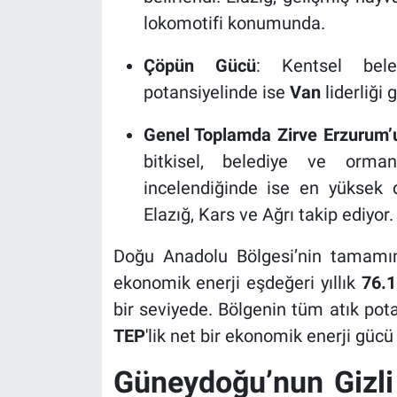
lokomotifi konumunda.
Çöpün Gücü
: Kentsel beled
potansiyelinde ise
Van
liderliği 
Genel Toplamda Zirve Erzurum’
bitkisel, belediye ve orma
incelendiğinde ise en yüksek
Elazığ, Kars ve Ağrı takip ediyor.
Doğu Anadolu Bölgesi’nin tamamın
ekonomik enerji eşdeğeri yıllık
76.
bir seviyede. Bölgenin tüm atık potans
TEP
'lik net bir ekonomik enerji gücü 
Güneydoğu’nun Gizli