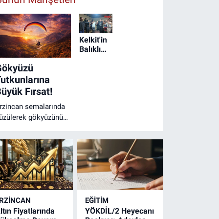
Kelkit'in
Balıklı
Köyü'nde
Gökyüzü
Geleneksel
Erkek
utkunlarına
Kına
üyük Fırsat!
Gecesi
rzincan semalarında
üzülerek gökyüzünün
zgürlüğünü
issetmeye var
ısınız? Heyecanla
eklenen o dev fırsat
ihayet başladı!
RZINCAN
EĞİTİM
ltın Fiyatlarında
YÖKDİL/2 Heyecanı