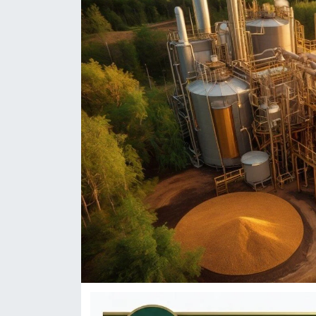
KÜLTÜR-SANAT
Yerel Haber
Politika
SPOR
YAŞAM
RESMİ İLAN