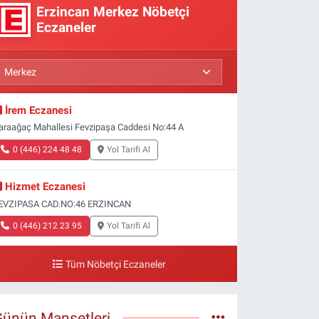
Erzincan Merkez Nöbetçi
Eczaneler
İrem Eczanesi
araağaç Mahallesi Fevzipaşa Caddesi No:44 A
0 (446) 224 48 48
Yol Tarifi Al
Hizmet Eczanesi
EVZIPASA CAD.NO:46 ERZINCAN
0 (446) 212 23 95
Yol Tarifi Al
Tüm Nöbetçi Eczaneler
Günün Manşetleri