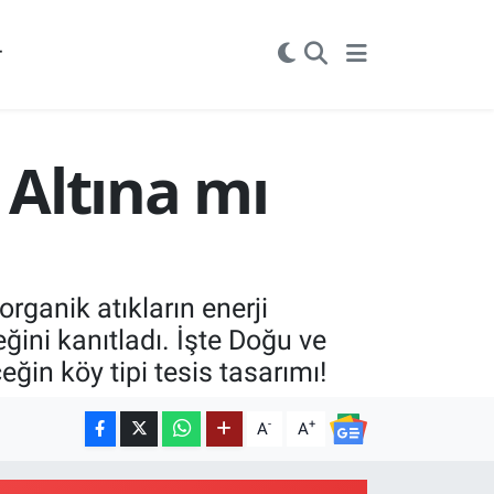
r
 Altına mı
rganik atıkların enerji
ğini kanıtladı. İşte Doğu ve
in köy tipi tesis tasarımı!
-
+
A
A