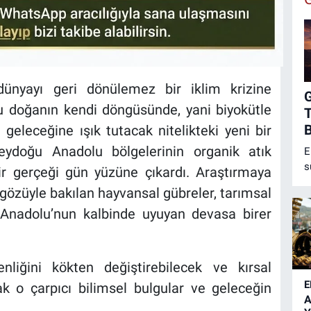
i dünyayı geri dönülemez bir iklim krizine
şu doğanın kendi döngüsünde, yani biyokütle
T
B
i geleceğine ışık tutacak nitelikteki yeni bir
eydoğu Anadolu bölgelerinin organik atık
E
s
ir gerçeği gün yüzüne çıkardı. Araştırmaya
ö
k gözüyle bakılan hayvansal gübreler, tarımsal
h
a Anadolu’nun kalbinde uyuyan devasa birer
m
b
n
nliğini kökten değiştirebilecek ve kırsal
E
k o çarpıcı bilimsel bulgular ve geleceğin
A