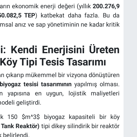
arın ekonomik enerji değeri (yıllık
200.276,9
50.082,5 TEP
) katbekat daha fazla. Bu da
rımsal anız ve sap yönetiminin ne kadar kritik
i: Kendi Enerjisini Üreten
 Köy Tipi Tesis Tasarımı
tan çıkarıp mükemmel bir vizyona dönüştüren
i biyogaz tesisi tasarımının
yapılmış olması.
in yapısına en uygun, lojistik maliyetleri
deli geliştirdi.
lük 150 $m^3$ biyogaz kapasiteli bir köy
ı Tank Reaktör)
tipi dikey silindirik bir reaktör
 belirlendi.