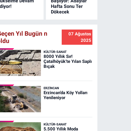
ükselme Devam
Başlıyor: Adaylar
diyor!
Hafta Sonu Ter
Dökecek
Geçen Yıl Bugün n
07 Ağustos
oldu
2025
KÜLTÜR-SANAT
8000 Yıllık Sır!
Çatalhöyük’te Yılan Saplı
Bıçak
ERZINCAN
Erzincan’da Köy Yolları
Yenileniyor
KÜLTÜR-SANAT
5.500 Yıllık Moda