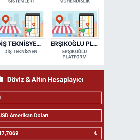
SİSTEMLERİ
MÜHENDİSLİK
DİŞ TEKNİSYENİ- MESUT KORKMAZ
ERŞIKOĞLU PLATFORM
DİŞ TEKNİSYEN
ERŞIKOĞLU
PLATFORM
Döviz & Altın Hesaplayıcı
₺