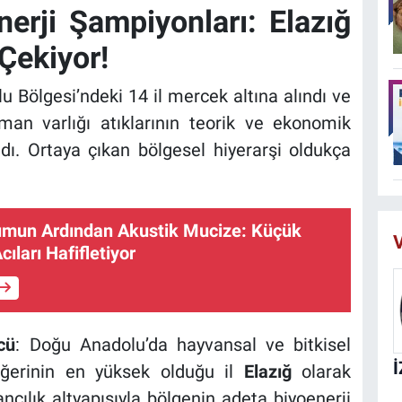
erji Şampiyonları: Elazığ
Çekiyor!
Bölgesi’ndeki 14 il mercek altına alındı ve
rman varlığı atıklarının teorik ve ekonomik
dı. Ortaya çıkan bölgesel hiyerarşi oldukça
mun Ardından Akustik Mucize: Küçük
V
cıları Hafifletiyor
cü
: Doğu Anadolu’da hayvansal ve bitkisel
eğerinin en yüksek olduğu il
Elazığ
olarak
ancılık altyapısıyla bölgenin adeta biyoenerji