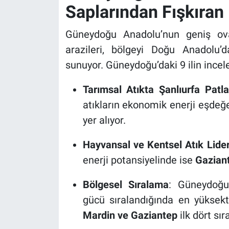
Saplarından Fışkıran 
Güneydoğu Anadolu’nun geniş ova
arazileri, bölgeyi Doğu Anadolu’
sunuyor. Güneydoğu’daki 9 ilin ince
Tarımsal Atıkta Şanlıurfa Patl
atıkların ekonomik enerji eşde
yer alıyor.
Hayvansal ve Kentsel Atık Lider
enerji potansiyelinde ise
Gazian
Bölgesel Sıralama
: Güneydoğu
gücü sıralandığında en yükse
Mardin ve Gaziantep
ilk dört sır