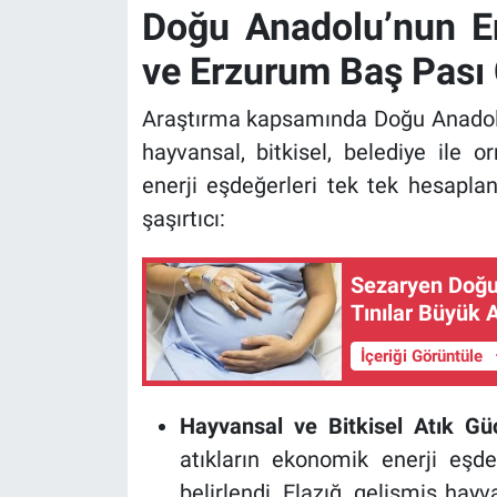
Doğu Anadolu’nun En
ve Erzurum Baş Pası 
Araştırma kapsamında Doğu Anadolu 
hayvansal, bitkisel, belediye ile o
enerji eşdeğerleri tek tek hesaplan
şaşırtıcı:
Sezaryen Doğu
Tınılar Büyük A
İçeriği Görüntüle
Hayvansal ve Bitkisel Atık Gü
atıkların ekonomik enerji eşd
belirlendi. Elazığ, gelişmiş hayv