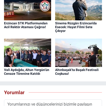
Erzincan STK Platformundan
Sinema Rüzgârı Erzincan'da
Acil Rektör Ataması Çağrısı!
Esecek: Hayat Filmi Sete
Çıkıyor
Vali Aydoğdu, Altun Yergün’ün
Altınbaşak’ta Başak Festivali
Cenaze Törenine Katıldı
Coşkusu!
Yorumlar