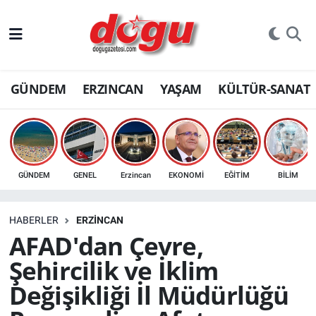
ERZINCAN
GÜNDEM
ERZINCAN
YAŞAM
KÜLTÜR-SANAT
GÜNDEM
ERZİNCAN FOTOĞRAFLARI
SAĞLIK
GÜNDEM
GENEL
Erzincan
EKONOMİ
EĞİTİM
BİLİM
EĞİTİM
HABERLER
ERZINCAN
EKONOMİ
AFAD'dan Çevre,
Şehircilik ve İklim
Bilim, teknoloji
Değişikliği İl Müdürlüğü
GENEL