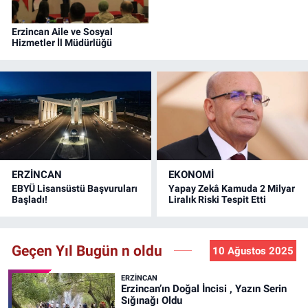
Erzincan Aile ve Sosyal
Hizmetler İl Müdürlüğü
ERZINCAN
EKONOMİ
EBYÜ Lisansüstü Başvuruları
Yapay Zekâ Kamuda 2 Milyar
Başladı!
Liralık Riski Tespit Etti
Geçen Yıl Bugün n oldu
10 Ağustos 2025
ERZINCAN
Erzincan’ın Doğal İncisi , Yazın Serin
Sığınağı Oldu