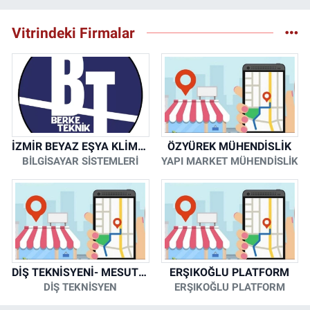
Vitrindeki Firmalar
İZMİR BEYAZ EŞYA KLİMA KOMBİ SERVİSİ
ÖZYÜREK MÜHENDİSLİK
BİLGİSAYAR SİSTEMLERİ
YAPI MARKET MÜHENDİSLİK
DİŞ TEKNİSYENİ- MESUT KORKMAZ
ERŞIKOĞLU PLATFORM
DİŞ TEKNİSYEN
ERŞIKOĞLU PLATFORM