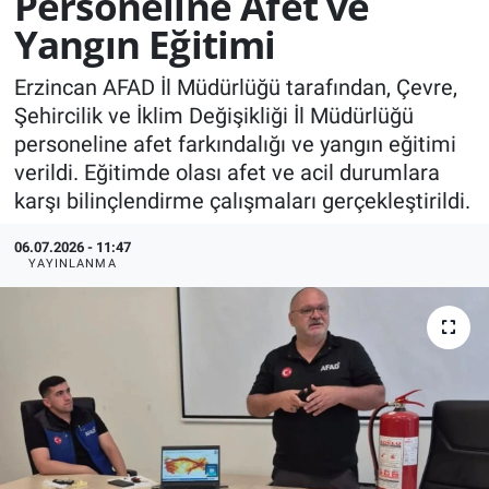
Personeline Afet ve
Yangın Eğitimi
KÜLTÜR-SANAT
Erzincan AFAD İl Müdürlüğü tarafından, Çevre,
Yerel Haber
Şehircilik ve İklim Değişikliği İl Müdürlüğü
personeline afet farkındalığı ve yangın eğitimi
Politika
verildi. Eğitimde olası afet ve acil durumlara
karşı bilinçlendirme çalışmaları gerçekleştirildi.
SPOR
06.07.2026 - 11:47
YAŞAM
YAYINLANMA
RESMİ İLAN