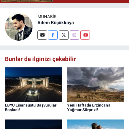
MUHABIR
Adem Küçükkaya
Bunlar da ilginizi çekebilir
EBYÜ Lisansüstü Başvuruları
Yeni Haftada Erzincan'a
Başladı!
Yağmur Sürprizi!