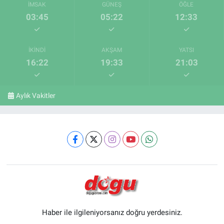
İMSAK
GÜNEŞ
ÖĞLE
03:45
05:22
12:33
İKINDI
AKŞAM
YATSI
16:22
19:33
21:03
Aylık Vakitler
Haber ile ilgileniyorsanız doğru yerdesiniz.