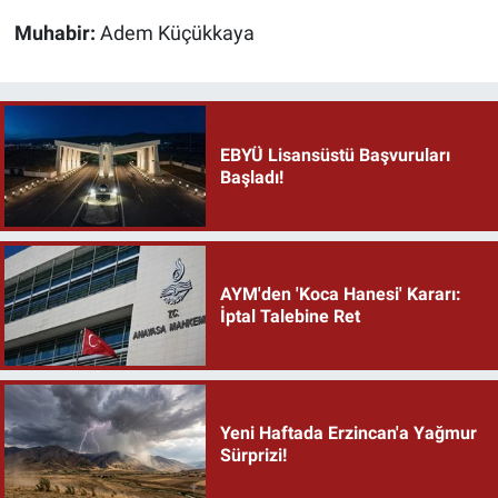
Muhabir:
Adem Küçükkaya
EBYÜ Lisansüstü Başvuruları
Başladı!
AYM'den 'Koca Hanesi' Kararı:
İptal Talebine Ret
Yeni Haftada Erzincan'a Yağmur
Sürprizi!