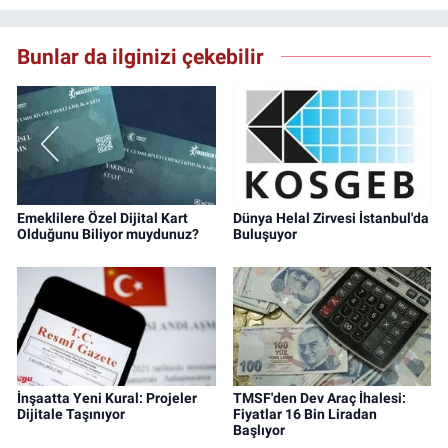
Bunlar da ilginizi çekebilir
Emeklilere Özel Dijital Kart
Dünya Helal Zirvesi İstanbul'da
Olduğunu Biliyor muydunuz?
Buluşuyor
İnşaatta Yeni Kural: Projeler
TMSF'den Dev Araç İhalesi:
Dijitale Taşınıyor
Fiyatlar 16 Bin Liradan
Başlıyor