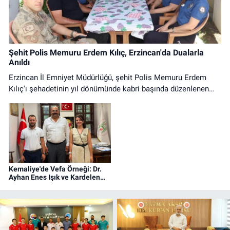
Şehit Polis Memuru Erdem Kılıç, Erzincan'da Dualarla
Anıldı
Erzincan İl Emniyet Müdürlüğü, şehit Polis Memuru Erdem
Kılıç'ı şehadetinin yıl dönümünde kabri başında düzenlenen
programla andı. Anma programına protokol üyeleri ve emniyet
personeli katıldı.
Kemaliye'de Vefa Örneği: Dr.
Ayhan Enes Işık ve Kardelen
Işık'a Fahri Hemşehrilik Beratı