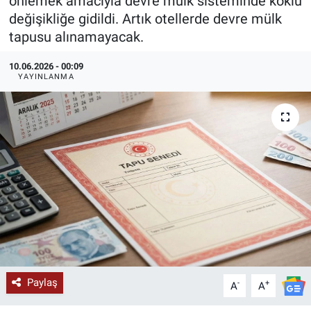
önlemek amacıyla devre mülk sisteminde köklü
değişikliğe gidildi. Artık otellerde devre mülk
KÜLTÜR-SANAT
tapusu alınamayacak.
Yerel Haber
10.06.2026 - 00:09
YAYINLANMA
Politika
SPOR
YAŞAM
RESMİ İLAN
Paylaş
-
+
A
A