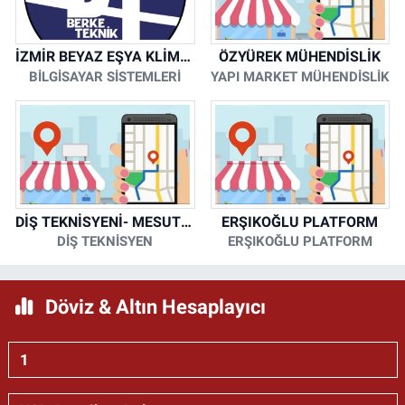
İZMİR BEYAZ EŞYA KLİMA KOMBİ SERVİSİ
ÖZYÜREK MÜHENDİSLİK
BİLGİSAYAR SİSTEMLERİ
YAPI MARKET MÜHENDİSLİK
DİŞ TEKNİSYENİ- MESUT KORKMAZ
ERŞIKOĞLU PLATFORM
DİŞ TEKNİSYEN
ERŞIKOĞLU PLATFORM
Döviz & Altın Hesaplayıcı