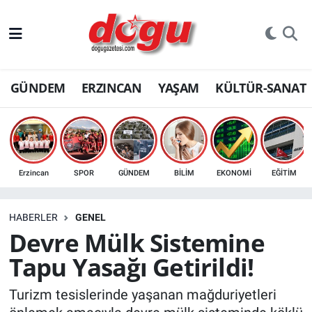
ERZINCAN
GÜNDEM
ERZINCAN
YAŞAM
KÜLTÜR-SANAT
GÜNDEM
ERZİNCAN FOTOĞRAFLARI
SAĞLIK
Erzincan
SPOR
GÜNDEM
BİLİM
EKONOMİ
EĞİTİM
EĞİTİM
HABERLER
GENEL
EKONOMİ
Devre Mülk Sistemine
Tapu Yasağı Getirildi!
Bilim, teknoloji
Turizm tesislerinde yaşanan mağduriyetleri
GENEL