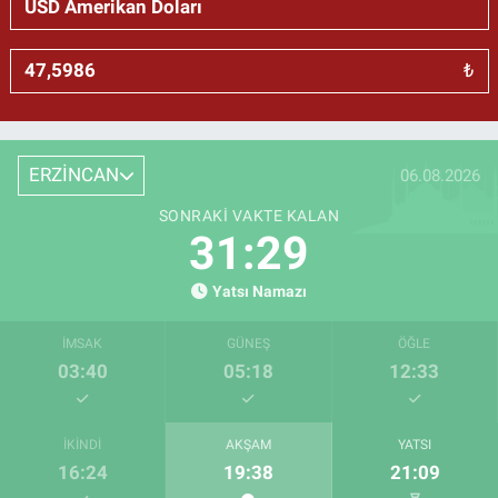
₺
ERZİNCAN
06.08.2026
SONRAKI VAKTE KALAN
31:28
Yatsı Namazı
İMSAK
GÜNEŞ
ÖĞLE
03:40
05:18
12:33
İKINDI
AKŞAM
YATSI
16:24
19:38
21:09