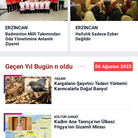
ERZINCAN
ERZINCAN
Badminton Milli Takımından
Hafızlık Sadece Ezber
Oda Yönetimine Anlamlı
Değildir
Ziyaret
Geçen Yıl Bugün n oldu
06 Ağustos 2025
YAŞAM
Kargaların Şaşırtıcı Tedavi Yöntemi:
Karıncalarla Doğal Banyo!
KÜLTÜR-SANAT
Kadim Ana Tanrıça’nın Ülkesi:
Frigya’nın Gizemli Mirası