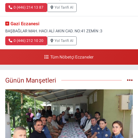
0 (446) 214 13 87
Yol Tarifi Al
Gazi Eczanesi
BAŞBAĞLAR MAH. HACI ALİ AKIN CAD. NO:41 ZEMİN :3
0 (446) 212 10 20
Yol Tarifi Al
Tüm Nöbetçi Eczaneler
Günün Manşetleri