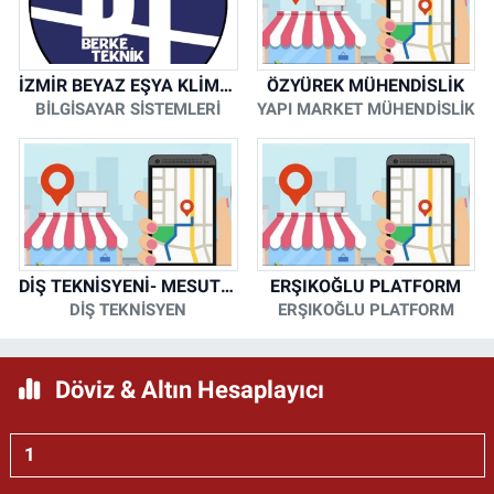
İZMİR BEYAZ EŞYA KLİMA KOMBİ SERVİSİ
ÖZYÜREK MÜHENDİSLİK
BİLGİSAYAR SİSTEMLERİ
YAPI MARKET MÜHENDİSLİK
DİŞ TEKNİSYENİ- MESUT KORKMAZ
ERŞIKOĞLU PLATFORM
DİŞ TEKNİSYEN
ERŞIKOĞLU PLATFORM
Döviz & Altın Hesaplayıcı