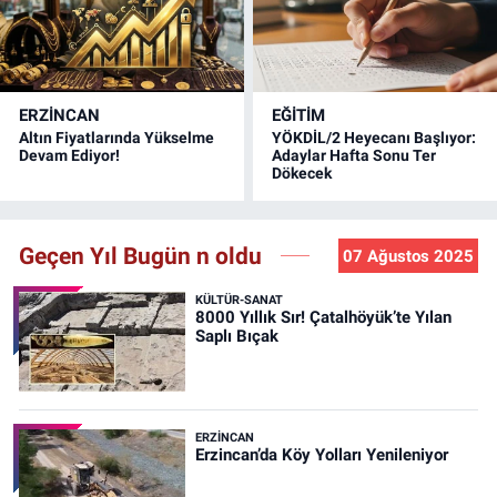
ERZINCAN
EĞİTİM
Altın Fiyatlarında Yükselme
YÖKDİL/2 Heyecanı Başlıyor:
Devam Ediyor!
Adaylar Hafta Sonu Ter
Dökecek
Geçen Yıl Bugün n oldu
07 Ağustos 2025
KÜLTÜR-SANAT
8000 Yıllık Sır! Çatalhöyük’te Yılan
Saplı Bıçak
ERZINCAN
Erzincan’da Köy Yolları Yenileniyor