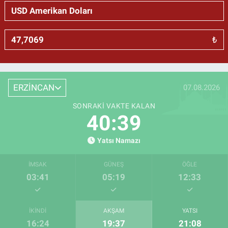
₺
ERZİNCAN
07.08.2026
SONRAKI VAKTE KALAN
40:38
Yatsı Namazı
İMSAK
GÜNEŞ
ÖĞLE
03:41
05:19
12:33
İKINDI
AKŞAM
YATSI
16:24
19:37
21:08