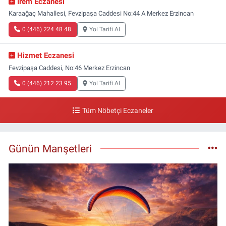
İrem Eczanesi
Karaağaç Mahallesi, Fevzipaşa Caddesi No:44 A Merkez Erzincan
0 (446) 224 48 48
Yol Tarifi Al
Hizmet Eczanesi
Fevzipaşa Caddesi, No:46 Merkez Erzincan
0 (446) 212 23 95
Yol Tarifi Al
Tüm Nöbetçi Eczaneler
Günün Manşetleri