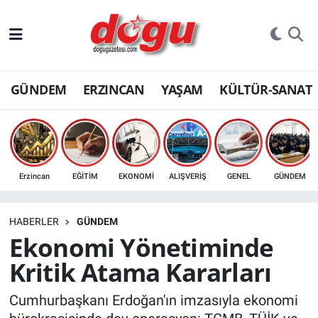
ERZINCAN
GÜNDEM
ERZINCAN
YAŞAM
KÜLTÜR-SANAT
GÜNDEM
ERZİNCAN FOTOĞRAFLARI
SAĞLIK
Erzincan
EĞİTİM
EKONOMİ
ALIŞVERİŞ
GENEL
GÜNDEM
EĞİTİM
HABERLER
GÜNDEM
EKONOMİ
Ekonomi Yönetiminde
Kritik Atama Kararları
Bilim, teknoloji
Cumhurbaşkanı Erdoğan'ın imzasıyla ekonomi
GENEL