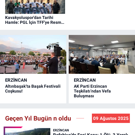
Kavakyoluspor'dan Tarihi
Hamle: PGL İçin TFF'ye Resmi
Başvuru Yapıldı!
ERZINCAN
ERZINCAN
Altınbaşak’ta Başak Festivali
AK Parti Erzincan
Coşkusu!
Teşkilatı’ndan Vefa
Buluşması
Geçen Yıl Bugün n oldu
09 Ağustos 2025
ERZINCAN
Refahiye’de Feci Kaza: 1 Ölü, 3 Yaralı