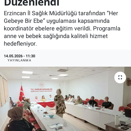
Düzenlendi
KÜLTÜR-SANAT
Erzincan İl Sağlık Müdürlüğü tarafından “Her
Gebeye Bir Ebe” uygulaması kapsamında
Yerel Haber
koordinatör ebelere eğitim verildi. Programla
anne ve bebek sağlığında kaliteli hizmet
Politika
hedefleniyor.
SPOR
14.05.2026 - 11:30
YAYINLANMA
YAŞAM
RESMİ İLAN