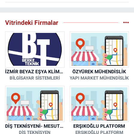
Vitrindeki Firmalar
İZMİR BEYAZ EŞYA KLİMA KOMBİ SERVİSİ
ÖZYÜREK MÜHENDİSLİK
BİLGİSAYAR SİSTEMLERİ
YAPI MARKET MÜHENDİSLİK
DİŞ TEKNİSYENİ- MESUT KORKMAZ
ERŞIKOĞLU PLATFORM
DİŞ TEKNİSYEN
ERŞIKOĞLU PLATFORM