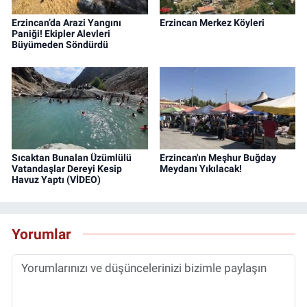
Erzincan’da Arazi Yangını
Erzincan Merkez Köyleri
Paniği! Ekipler Alevleri
Büyümeden Söndürdü
Sıcaktan Bunalan Üzümlülü
Erzincan'ın Meşhur Buğday
Vatandaşlar Dereyi Kesip
Meydanı Yıkılacak!
Havuz Yaptı (VİDEO)
Yorumlar