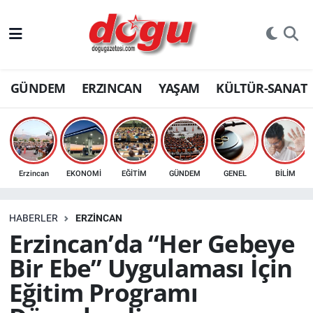
ERZINCAN
GÜNDEM
ERZINCAN
YAŞAM
KÜLTÜR-SANAT
GÜNDEM
ERZİNCAN FOTOĞRAFLARI
SAĞLIK
Erzincan
EKONOMİ
EĞİTİM
GÜNDEM
GENEL
BİLİM
EĞİTİM
HABERLER
ERZINCAN
EKONOMİ
Erzincan’da “Her Gebeye
Bir Ebe” Uygulaması İçin
Bilim, teknoloji
Eğitim Programı
GENEL