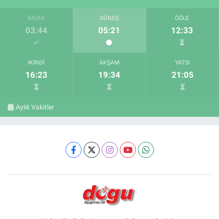
İMSAK
GÜNEŞ
ÖĞLE
03:44
05:21
12:33
İKINDI
AKŞAM
YATSI
16:23
19:34
21:05
Aylık Vakitler