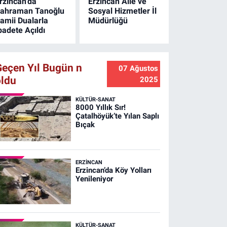
rzincan'da
Erzincan Aile ve
ahraman Tanoğlu
Sosyal Hizmetler İl
amii Dualarla
Müdürlüğü
badete Açıldı
Geçen Yıl Bugün n
07 Ağustos
oldu
2025
KÜLTÜR-SANAT
8000 Yıllık Sır!
Çatalhöyük’te Yılan Saplı
Bıçak
ERZINCAN
Erzincan’da Köy Yolları
Yenileniyor
KÜLTÜR-SANAT