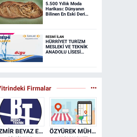
5.500 Yıllık Moda
Harikası: Dünyanın
Bilinen En Eski Deri
Ayakkabısı
RESMİ İLAN
HÜRRİYET TURİZM
MESLEKİ VE TEKNİK
ANADOLU LİSESİ
MUTFAK, TAŞIMA
MERKEZİ VE
YEMEKHANELERİNİN
TEMİZLİĞİ İŞİ (RESMİ
İLAN)
itrindeki Firmalar
İZMİR BEYAZ EŞYA KLİMA KOMBİ SERVİSİ
ÖZYÜREK MÜHENDİSLİK