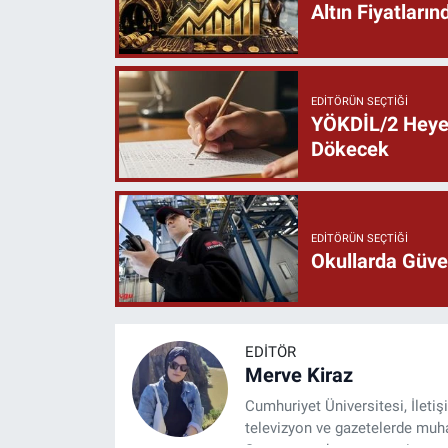
Altın Fiyatlar
EDITÖRÜN SEÇTIĞI
YÖKDİL/2 Heyec
Dökecek
EDITÖRÜN SEÇTIĞI
Okullarda Güven
EDITÖR
Merve Kiraz
Cumhuriyet Üniversitesi, İleti
televizyon ve gazetelerde muhab