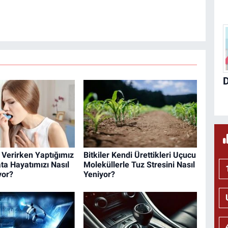
lı haber sitesinin Yazı İşleri Müdürlüğünü yürütmekte.
 Verirken Yaptığımız
Bitkiler Kendi Ürettikleri Uçucu
ata Hayatımızı Nasıl
Moleküllerle Tuz Stresini Nasıl
yor?
Yeniyor?