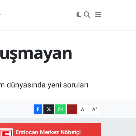
r
Uyuşmayan
im dünyasında yeni soruları
-
+
A
A
Erzincan Merkez Nöbetçi