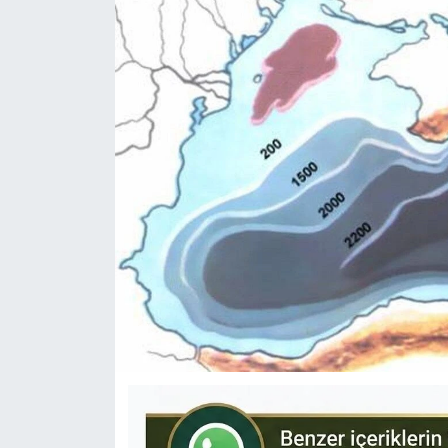
KÜLTÜR-SANAT
Yerel Haber
Politika
SPOR
YAŞAM
RESMİ İLAN