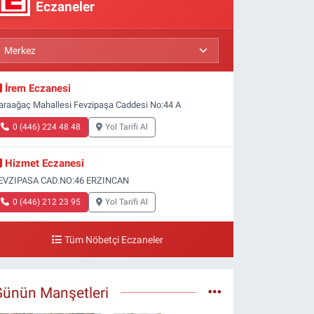
Eczaneler
İrem Eczanesi
araağaç Mahallesi Fevzipaşa Caddesi No:44 A
0 (446) 224 48 48
Yol Tarifi Al
Hizmet Eczanesi
EVZIPASA CAD.NO:46 ERZINCAN
0 (446) 212 23 95
Yol Tarifi Al
Tüm Nöbetçi Eczaneler
Günün Manşetleri