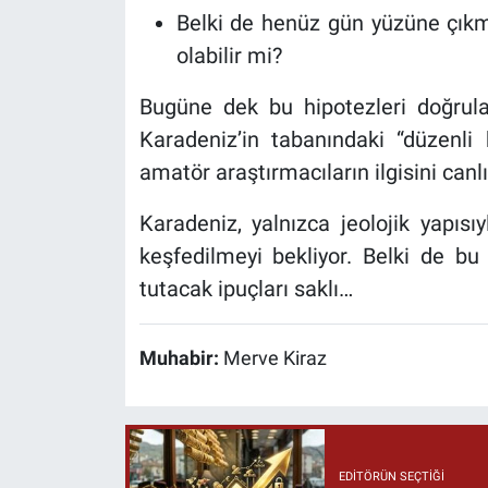
Belki de henüz gün yüzüne çık
olabilir mi?
Bugüne dek bu hipotezleri doğrul
Karadeniz’in tabanındaki “düzenl
amatör araştırmacıların ilgisini can
Karadeniz, yalnızca jeolojik yapısıy
keşfedilmeyi bekliyor. Belki de bu k
tutacak ipuçları saklı…
Muhabir:
Merve Kiraz
EDITÖRÜN SEÇTIĞI