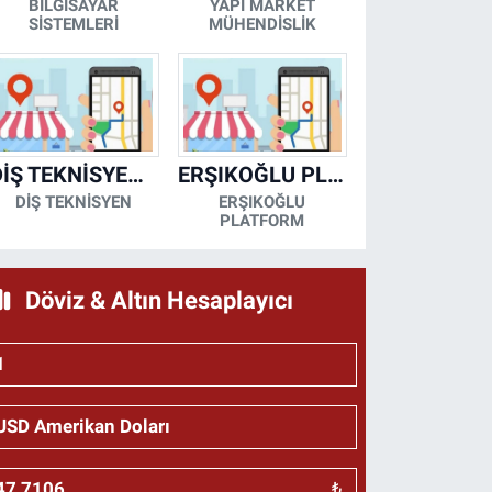
BİLGİSAYAR
YAPI MARKET
SİSTEMLERİ
MÜHENDİSLİK
DİŞ TEKNİSYENİ- MESUT KORKMAZ
ERŞIKOĞLU PLATFORM
DİŞ TEKNİSYEN
ERŞIKOĞLU
PLATFORM
Döviz & Altın Hesaplayıcı
₺