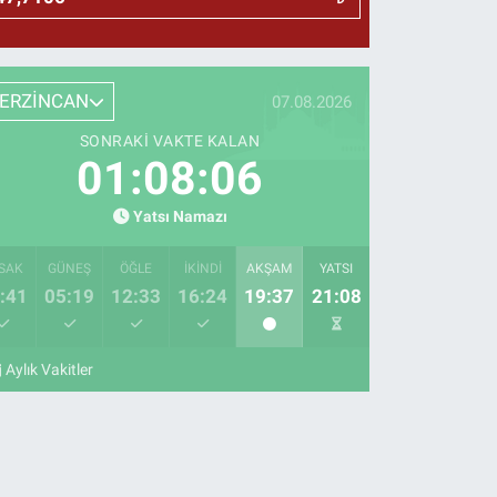
ERZİNCAN
07.08.2026
SONRAKI VAKTE KALAN
01:08:05
Yatsı Namazı
SAK
GÜNEŞ
ÖĞLE
İKINDI
AKŞAM
YATSI
:41
05:19
12:33
16:24
19:37
21:08
Aylık Vakitler