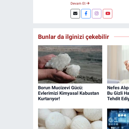
Şuan, www.dogugazetesi.com ad
Devam Et
Bunlar da ilginizi çekebilir
Borun Mucizevi Gücü:
Nefes Alıp
Evlerimizi Kimyasal Kabustan
Bu Gizli H
Kurtarıyor!
Tehdit Edi