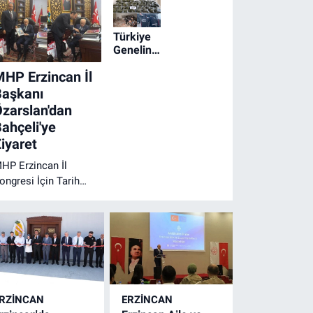
Türkiye
Genelinde
Geniş
HP Erzincan İl
Çaplı
Narkotik
Başkanı
Operasyonu
zarslan'dan
ahçeli'ye
iyaret
HP Erzincan İl
ongresi İçin Tarih
etleşti
RZINCAN
ERZINCAN