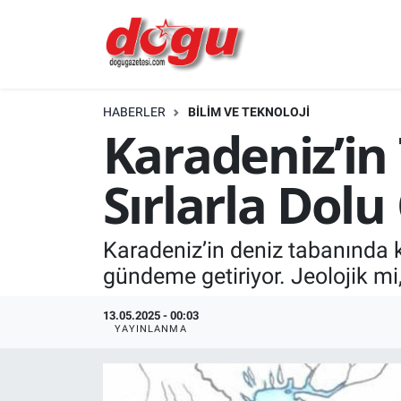
ERZINCAN
HABERLER
BİLİM VE TEKNOLOJİ
GÜNDEM
Karadeniz’in
ERZİNCAN FOTOĞRAFLARI
Sırlarla Dolu 
SAĞLIK
Karadeniz’in deniz tabanında k
EĞİTİM
gündeme getiriyor. Jeolojik mi,
EKONOMİ
13.05.2025 - 00:03
YAYINLANMA
Bilim, teknoloji
GENEL