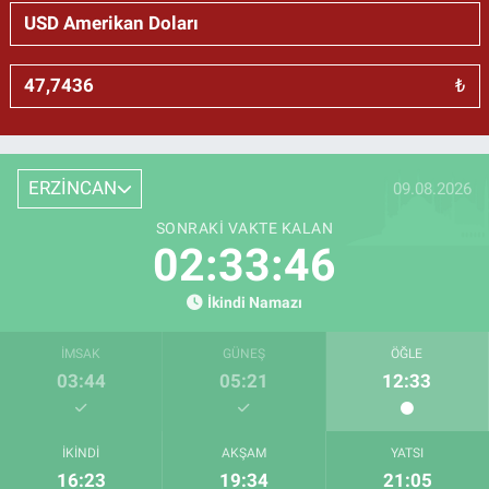
₺
ERZİNCAN
09.08.2026
SONRAKI VAKTE KALAN
02:33:45
İkindi Namazı
İMSAK
GÜNEŞ
ÖĞLE
03:44
05:21
12:33
İKINDI
AKŞAM
YATSI
16:23
19:34
21:05