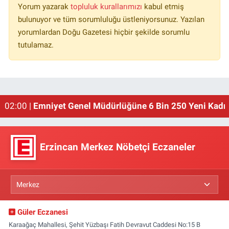
Yorum yazarak
topluluk kurallarımızı
kabul etmiş
bulunuyor ve tüm sorumluluğu üstleniyorsunuz. Yazılan
yorumlardan Doğu Gazetesi hiçbir şekilde sorumlu
tutulamaz.
01:00 |
Erzincan'ın Meşhur Buğday Meydanı Yıkılacak!
02:00 |
Emniyet Genel Müdürlüğüne 6 Bin 250 Yeni Kadro
Erzincan Merkez Nöbetçi Eczaneler
Güler Eczanesi
Karaağaç Mahallesi, Şehit Yüzbaşı Fatih Devravut Caddesi No:15 B