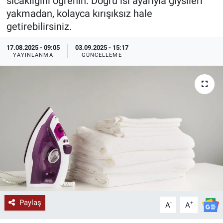
sıcaklığını öğrenin. Doğru ısı ayarıyla giysileri
yakmadan, kolayca kırışıksız hale
KÜLTÜR-SANAT
getirebilirsiniz.
Yerel Haber
17.08.2025 - 09:05
03.09.2025 - 15:17
YAYINLANMA
GÜNCELLEME
Politika
SPOR
YAŞAM
RESMİ İLAN
Paylaş
-
+
A
A