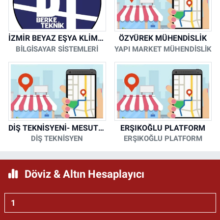
İZMİR BEYAZ EŞYA KLİMA KOMBİ SERVİSİ
ÖZYÜREK MÜHENDİSLİK
BİLGİSAYAR SİSTEMLERİ
YAPI MARKET MÜHENDİSLİK
DİŞ TEKNİSYENİ- MESUT KORKMAZ
ERŞIKOĞLU PLATFORM
DİŞ TEKNİSYEN
ERŞIKOĞLU PLATFORM
Döviz & Altın Hesaplayıcı