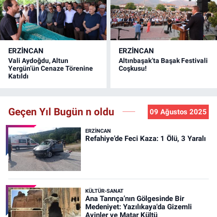
ERZINCAN
ERZINCAN
Vali Aydoğdu, Altun
Altınbaşak’ta Başak Festivali
Yergün’ün Cenaze Törenine
Coşkusu!
Katıldı
Geçen Yıl Bugün n oldu
09 Ağustos 2025
ERZINCAN
Refahiye’de Feci Kaza: 1 Ölü, 3 Yaralı
KÜLTÜR-SANAT
Ana Tanrıça’nın Gölgesinde Bir
Medeniyet: Yazılıkaya'da Gizemli
Ayinler ve Matar Kültü