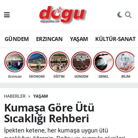
ERZINCAN
GÜNDEM
ERZINCAN
YAŞAM
KÜLTÜR-SANAT
GÜNDEM
ERZİNCAN FOTOĞRAFLARI
SAĞLIK
Erzincan
EKONOMİ
EĞİTİM
GÜNDEM
GENEL
BİLİM
EĞİTİM
HABERLER
YAŞAM
EKONOMİ
Kumaşa Göre Ütü
Sıcaklığı Rehberi
Bilim, teknoloji
İpekten ketene, her kumaşa uygun ütü
GENEL