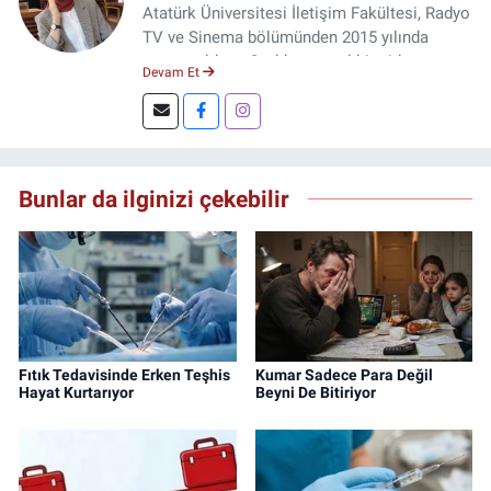
Atatürk Üniversitesi İletişim Fakültesi, Radyo
TV ve Sinema bölümünden 2015 yılında
mezun oldum. 3 yıl kurumsal bir şirkette
Devam Et
çalıştım. Şu an Erzincan'da
DoğuGazetesi.com internet haber sitesinde
muhabirlik yapıyor ve içerik üretiyorum.
Bunlar da ilginizi çekebilir
Fıtık Tedavisinde Erken Teşhis
Kumar Sadece Para Değil
Hayat Kurtarıyor
Beyni De Bitiriyor