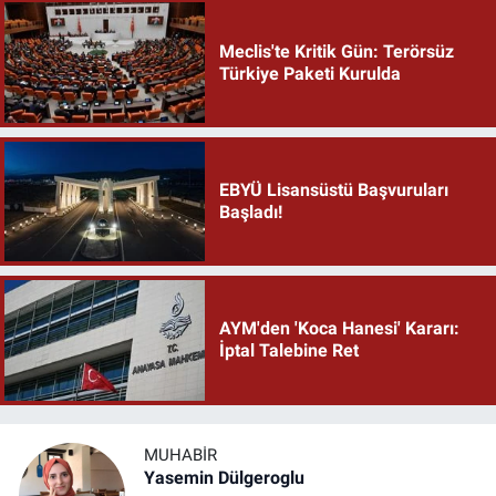
Meclis'te Kritik Gün: Terörsüz
Türkiye Paketi Kurulda
EBYÜ Lisansüstü Başvuruları
Başladı!
AYM'den 'Koca Hanesi' Kararı:
İptal Talebine Ret
MUHABIR
Yasemin Dülgeroglu