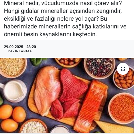
Mineral nedir, vücudumuzda nasıl görev alır?
Hangi gıdalar mineraller açısından zengindir,
KÜLTÜR-SANAT
eksikliği ve fazlalığı nelere yol açar? Bu
haberimizde minerallerin sağlığa katkılarını ve
Yerel Haber
önemli besin kaynaklarını keşfedin.
Politika
29.09.2025 - 23:20
YAYINLANMA
SPOR
YAŞAM
RESMİ İLAN