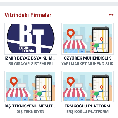
Vitrindeki Firmalar
İZMİR BEYAZ EŞYA KLİMA KOMBİ SERVİSİ
ÖZYÜREK MÜHENDİSLİK
BİLGİSAYAR SİSTEMLERİ
YAPI MARKET MÜHENDİSLİK
DİŞ TEKNİSYENİ- MESUT KORKMAZ
ERŞIKOĞLU PLATFORM
DİŞ TEKNİSYEN
ERŞIKOĞLU PLATFORM