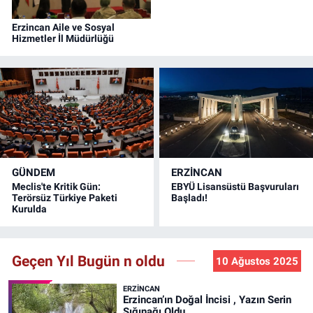
Erzincan Aile ve Sosyal
Hizmetler İl Müdürlüğü
GÜNDEM
ERZINCAN
Meclis'te Kritik Gün:
EBYÜ Lisansüstü Başvuruları
Terörsüz Türkiye Paketi
Başladı!
Kurulda
Geçen Yıl Bugün n oldu
10 Ağustos 2025
ERZINCAN
Erzincan’ın Doğal İncisi , Yazın Serin
Sığınağı Oldu