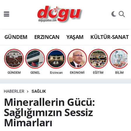
ERZINCAN
GÜNDEM
ERZINCAN
YAŞAM
KÜLTÜR-SANAT
GÜNDEM
ERZİNCAN FOTOĞRAFLARI
SAĞLIK
GÜNDEM
GENEL
Erzincan
EKONOMİ
EĞİTİM
BİLİM
EĞİTİM
HABERLER
SAĞLIK
EKONOMİ
Minerallerin Gücü:
Sağlığımızın Sessiz
Bilim, teknoloji
Mimarları
GENEL