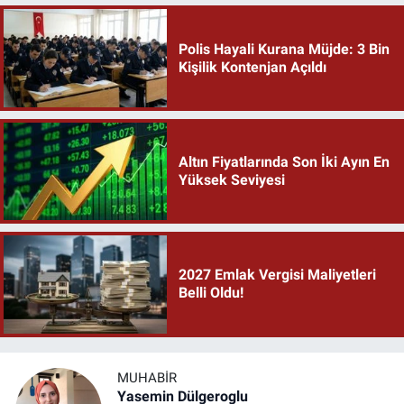
Polis Hayali Kurana Müjde: 3 Bin
Kişilik Kontenjan Açıldı
Altın Fiyatlarında Son İki Ayın En
Yüksek Seviyesi
2027 Emlak Vergisi Maliyetleri
Belli Oldu!
MUHABIR
Yasemin Dülgeroglu