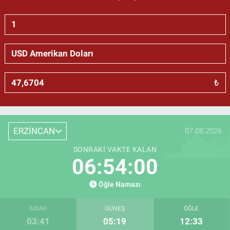
₺
ERZİNCAN
07.08.2026
SONRAKI VAKTE KALAN
06:53:59
Öğle Namazı
İMSAK
GÜNEŞ
ÖĞLE
03:41
05:19
12:33