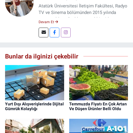
Atatürk Üniversitesi İletişim Fakültesi, Radyo
TV ve Sinema bölümünden 2015 yılında
mezun oldum. 3 yıl kurumsal bir şirkette
Devam Et
çalıştım. Şu an Erzincan'da
DoğuGazetesi.com internet haber sitesinde
muhabirlik yapıyor ve içerik üretiyorum.
Bunlar da ilginizi çekebilir
Yurt Dışı Alışverişlerinde Dijital
Temmuzda Fiyatı En Çok Artan
Gümrük Kolaylığı
Ve Düşen Ürünler Belli Oldu