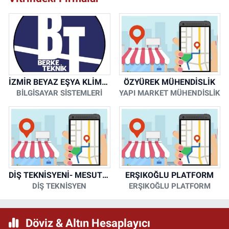
İZMİR BEYAZ EŞYA KLİMA KOMBİ SERVİSİ
ÖZYÜREK MÜHENDİSLİK
BİLGİSAYAR SİSTEMLERİ
YAPI MARKET MÜHENDİSLİK
DİŞ TEKNİSYENİ- MESUT KORKMAZ
ERŞIKOĞLU PLATFORM
DİŞ TEKNİSYEN
ERŞIKOĞLU PLATFORM
Döviz & Altın Hesaplayıcı