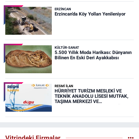
ERZINCAN
Erzincan’da Köy Yolları Yenileniyor
KÜLTÜR-SANAT
5.500 Yıllık Moda Harikası: Dünyanın
Bilinen En Eski Deri Ayakkabısı
RESMİ İLAN
HÜRRİYET TURİZM MESLEKİ VE
TEKNİK ANADOLU LİSESİ MUTFAK,
TAŞIMA MERKEZİ VE
YEMEKHANELERİNİN TEMİZLİĞİ İŞİ
(RESMİ İLAN)
Vitrindeki Firmalar