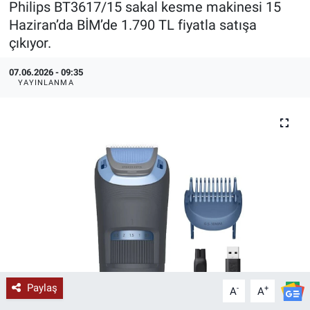
Philips BT3617/15 sakal kesme makinesi 15
Haziran’da BİM’de 1.790 TL fiyatla satışa
KÜLTÜR-SANAT
çıkıyor.
Yerel Haber
07.06.2026 - 09:35
YAYINLANMA
Politika
SPOR
YAŞAM
RESMİ İLAN
Paylaş
-
+
A
A