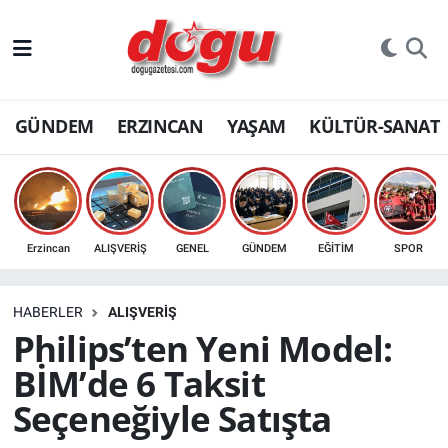
ERZINCAN
GÜNDEM
ERZINCAN
YAŞAM
KÜLTÜR-SANAT
GÜNDEM
ERZİNCAN FOTOĞRAFLARI
SAĞLIK
Erzincan
ALIŞVERİŞ
GENEL
GÜNDEM
EĞİTİM
SPOR
EĞİTİM
HABERLER
ALIŞVERİŞ
EKONOMİ
Philips’ten Yeni Model:
BİM’de 6 Taksit
Bilim, teknoloji
Seçeneğiyle Satışta
GENEL