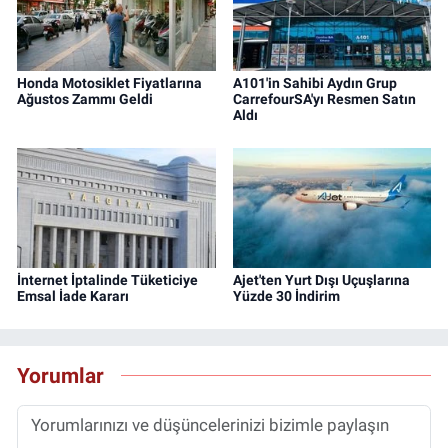
Honda Motosiklet Fiyatlarına
A101'in Sahibi Aydın Grup
Ağustos Zammı Geldi
CarrefourSA'yı Resmen Satın
Aldı
İnternet İptalinde Tüketiciye
Ajet'ten Yurt Dışı Uçuşlarına
Emsal İade Kararı
Yüzde 30 İndirim
Yorumlar