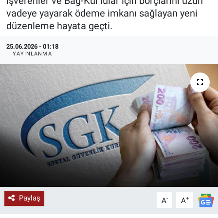
işverenler ve Bağ-Kur'lular için borçlarını uzun
vadeye yayarak ödeme imkanı sağlayan yeni
KÜLTÜR-SANAT
düzenleme hayata geçti.
Yerel Haber
25.06.2026 - 01:18
YAYINLANMA
Politika
SPOR
YAŞAM
RESMİ İLAN
Paylaş
-
+
A
A