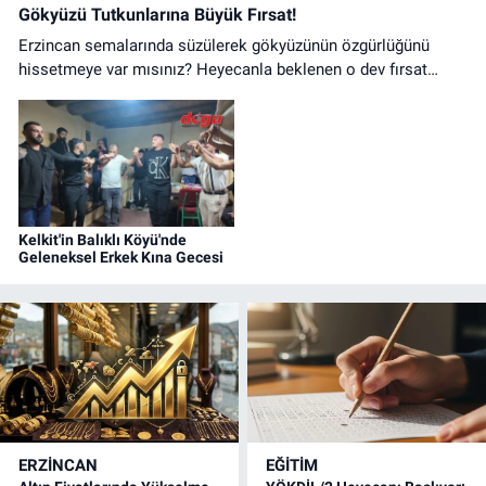
Gökyüzü Tutkunlarına Büyük Fırsat!
Erzincan semalarında süzülerek gökyüzünün özgürlüğünü
hissetmeye var mısınız? Heyecanla beklenen o dev fırsat
nihayet başladı!
Kelkit'in Balıklı Köyü'nde
Geleneksel Erkek Kına Gecesi
ERZINCAN
EĞİTİM