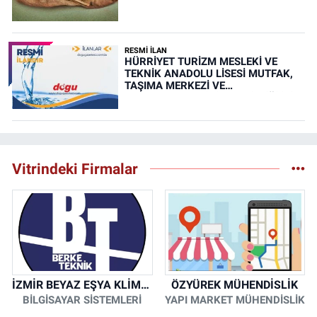
RESMİ İLAN
HÜRRİYET TURİZM MESLEKİ VE
TEKNİK ANADOLU LİSESİ MUTFAK,
TAŞIMA MERKEZİ VE
YEMEKHANELERİNİN TEMİZLİĞİ İŞİ
(RESMİ İLAN)
Vitrindeki Firmalar
İZMİR BEYAZ EŞYA KLİMA KOMBİ SERVİSİ
ÖZYÜREK MÜHENDİSLİK
BİLGİSAYAR SİSTEMLERİ
YAPI MARKET MÜHENDİSLİK