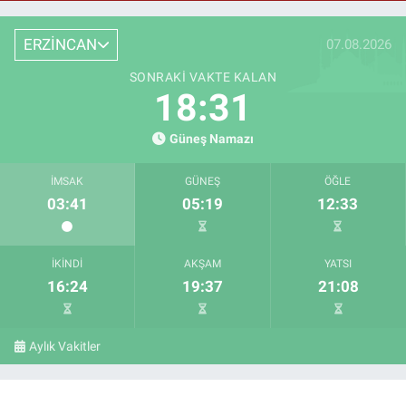
ERZİNCAN
07.08.2026
SONRAKI VAKTE KALAN
18:30
Güneş Namazı
İMSAK
GÜNEŞ
ÖĞLE
03:41
05:19
12:33
İKINDI
AKŞAM
YATSI
16:24
19:37
21:08
Aylık Vakitler