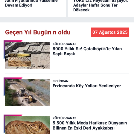
Altın Fiyatlarında Yükselme
YÖKDİL/2 Heyecanı Başlıyor:
Devam Ediyor!
Adaylar Hafta Sonu Ter
Dökecek
Geçen Yıl Bugün n oldu
07 Ağustos 2025
KÜLTÜR-SANAT
8000 Yıllık Sır! Çatalhöyük’te Yılan
Saplı Bıçak
ERZINCAN
Erzincan’da Köy Yolları Yenileniyor
KÜLTÜR-SANAT
5.500 Yıllık Moda Harikası: Dünyanın
Bilinen En Eski Deri Ayakkabısı