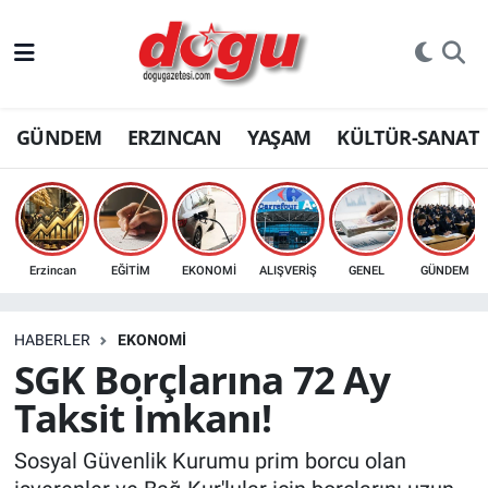
ERZINCAN
GÜNDEM
ERZINCAN
YAŞAM
KÜLTÜR-SANAT
GÜNDEM
ERZİNCAN FOTOĞRAFLARI
SAĞLIK
Erzincan
EĞİTİM
EKONOMİ
ALIŞVERİŞ
GENEL
GÜNDEM
EĞİTİM
HABERLER
EKONOMİ
EKONOMİ
SGK Borçlarına 72 Ay
Taksit İmkanı!
Bilim, teknoloji
Sosyal Güvenlik Kurumu prim borcu olan
GENEL