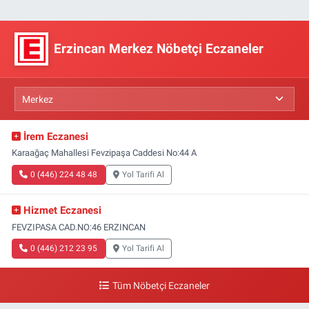
Erzincan Merkez Nöbetçi Eczaneler
İrem Eczanesi
Karaağaç Mahallesi Fevzipaşa Caddesi No:44 A
0 (446) 224 48 48
Yol Tarifi Al
Hizmet Eczanesi
FEVZIPASA CAD.NO:46 ERZINCAN
0 (446) 212 23 95
Yol Tarifi Al
Tüm Nöbetçi Eczaneler