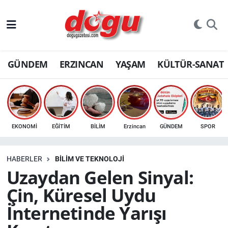
ERZINCAN
GÜNDEM
ERZINCAN
YAŞAM
KÜLTÜR-SANAT
GÜNDEM
ERZİNCAN FOTOĞRAFLARI
SAĞLIK
EKONOMİ
EĞİTİM
BİLİM
Erzincan
GÜNDEM
SPOR
EĞİTİM
HABERLER
BİLİM VE TEKNOLOJİ
EKONOMİ
Uzaydan Gelen Sinyal:
Çin, Küresel Uydu
Bilim, teknoloji
İnternetinde Yarışı
GENEL