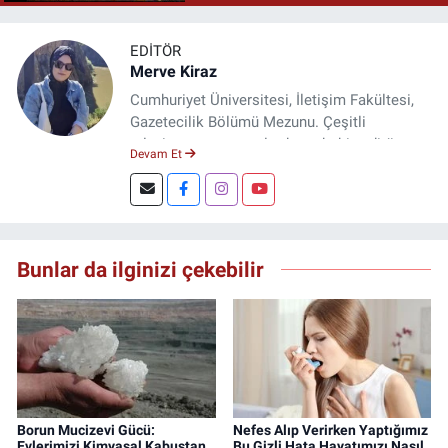
EDITÖR
Merve Kiraz
Cumhuriyet Üniversitesi, İletişim Fakültesi,
Gazetecilik Bölümü Mezunu. Çeşitli
televizyon ve gazetelerde muhabir, editör,
Devam Et
spiker ve yayın yönetmeni olarak görev yaptı.
Şuan, www.dogugazetesi.com adlı haber
sitesinin Yazı İşleri Müdürlüğünü yürütmekte.
Bunlar da ilginizi çekebilir
Borun Mucizevi Gücü:
Nefes Alıp Verirken Yaptığımız
Evlerimizi Kimyasal Kabustan
Bu Gizli Hata Hayatımızı Nasıl