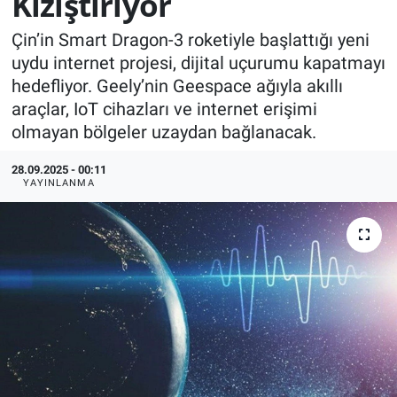
Kızıştırıyor
KÜLTÜR-SANAT
Çin’in Smart Dragon-3 roketiyle başlattığı yeni
uydu internet projesi, dijital uçurumu kapatmayı
Yerel Haber
hedefliyor. Geely’nin Geespace ağıyla akıllı
araçlar, IoT cihazları ve internet erişimi
Politika
olmayan bölgeler uzaydan bağlanacak.
SPOR
28.09.2025 - 00:11
YAYINLANMA
YAŞAM
RESMİ İLAN