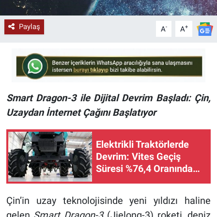
Paylaş
-
+
A
A
Smart Dragon-3 ile Dijital Devrim Başladı: Çin,
Uzaydan İnternet Çağını Başlatıyor
Elektrikli Traktörlerde
Devrim: Vites Geçiş
Süresi %76,4 Oranında
Kısaldı!
Çin’in uzay teknolojisinde yeni yıldızı haline
gelen
Smart Dragon-3
(Jielong-3) roketi, deniz