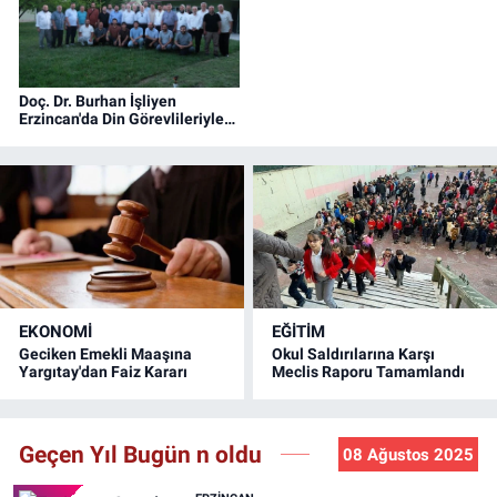
Doç. Dr. Burhan İşliyen
Erzincan'da Din Görevlileriyle
Bir Araya Geldi
EKONOMİ
EĞİTİM
Geciken Emekli Maaşına
Okul Saldırılarına Karşı
Yargıtay'dan Faiz Kararı
Meclis Raporu Tamamlandı
Geçen Yıl Bugün n oldu
08 Ağustos 2025