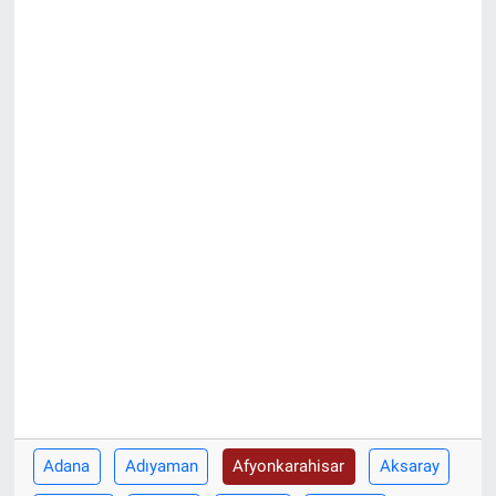
KÜLTÜR-SANAT
Yerel Haber
Politika
SPOR
YAŞAM
RESMİ İLAN
Adana
Adıyaman
Afyonkarahisar
Aksaray