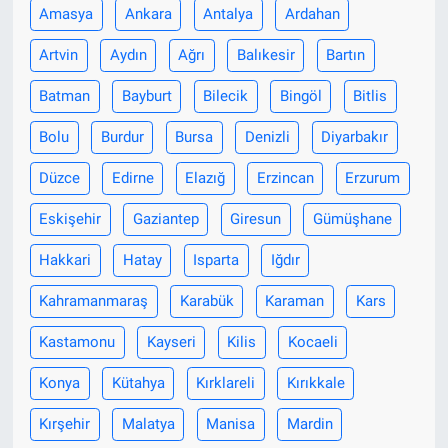
Amasya
Ankara
Antalya
Ardahan
Artvin
Aydın
Ağrı
Balıkesir
Bartın
Batman
Bayburt
Bilecik
Bingöl
Bitlis
Bolu
Burdur
Bursa
Denizli
Diyarbakır
Düzce
Edirne
Elazığ
Erzincan
Erzurum
Eskişehir
Gaziantep
Giresun
Gümüşhane
Hakkari
Hatay
Isparta
Iğdır
Kahramanmaraş
Karabük
Karaman
Kars
Kastamonu
Kayseri
Kilis
Kocaeli
Konya
Kütahya
Kırklareli
Kırıkkale
Kırşehir
Malatya
Manisa
Mardin