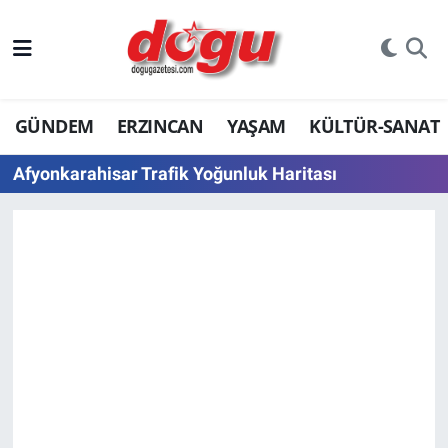
ERZINCAN
GÜNDEM
ERZINCAN
YAŞAM
KÜLTÜR-SANAT
GÜNDEM
Afyonkarahisar Trafik Yoğunluk Haritası
ERZİNCAN FOTOĞRAFLARI
SAĞLIK
EĞİTİM
EKONOMİ
Bilim, teknoloji
GENEL