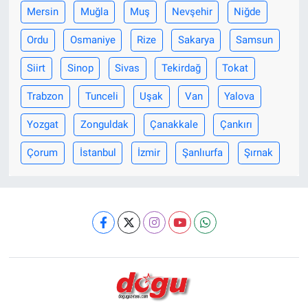
Mersin
Muğla
Muş
Nevşehir
Niğde
Ordu
Osmaniye
Rize
Sakarya
Samsun
Siirt
Sinop
Sivas
Tekirdağ
Tokat
Trabzon
Tunceli
Uşak
Van
Yalova
Yozgat
Zonguldak
Çanakkale
Çankırı
Çorum
İstanbul
İzmir
Şanlıurfa
Şırnak