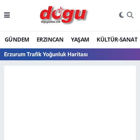
ERZINCAN
GÜNDEM
ERZINCAN
YAŞAM
KÜLTÜR-SANAT
GÜNDEM
Erzurum Trafik Yoğunluk Haritası
ERZİNCAN FOTOĞRAFLARI
SAĞLIK
EĞİTİM
EKONOMİ
Bilim, teknoloji
GENEL