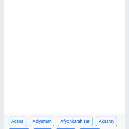
KÜLTÜR-SANAT
Yerel Haber
Politika
SPOR
YAŞAM
RESMİ İLAN
Adana
Adıyaman
Afyonkarahisar
Aksaray