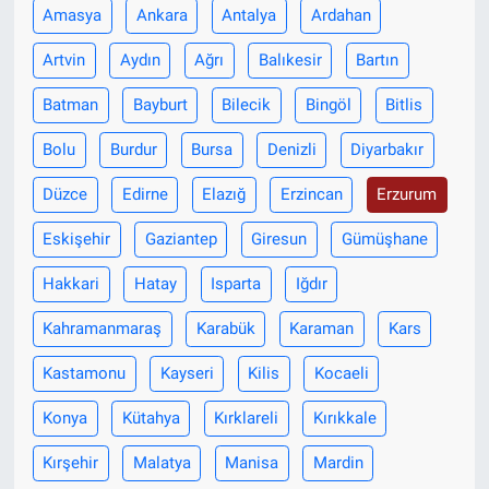
Amasya
Ankara
Antalya
Ardahan
Artvin
Aydın
Ağrı
Balıkesir
Bartın
Batman
Bayburt
Bilecik
Bingöl
Bitlis
Bolu
Burdur
Bursa
Denizli
Diyarbakır
Düzce
Edirne
Elazığ
Erzincan
Erzurum
Eskişehir
Gaziantep
Giresun
Gümüşhane
Hakkari
Hatay
Isparta
Iğdır
Kahramanmaraş
Karabük
Karaman
Kars
Kastamonu
Kayseri
Kilis
Kocaeli
Konya
Kütahya
Kırklareli
Kırıkkale
Kırşehir
Malatya
Manisa
Mardin