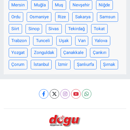
Mersin
Muğla
Muş
Nevşehir
Niğde
Ordu
Osmaniye
Rize
Sakarya
Samsun
Siirt
Sinop
Sivas
Tekirdağ
Tokat
Trabzon
Tunceli
Uşak
Van
Yalova
Yozgat
Zonguldak
Çanakkale
Çankırı
Çorum
İstanbul
İzmir
Şanlıurfa
Şırnak