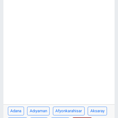
KÜLTÜR-SANAT
Yerel Haber
Politika
SPOR
YAŞAM
RESMİ İLAN
Adana
Adıyaman
Afyonkarahisar
Aksaray