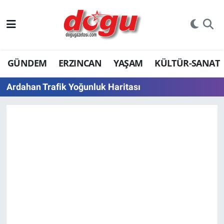
ERZINCAN
GÜNDEM
ERZINCAN
YAŞAM
KÜLTÜR-SANAT
GÜNDEM
Ardahan Trafik Yoğunluk Haritası
ERZİNCAN FOTOĞRAFLARI
SAĞLIK
EĞİTİM
EKONOMİ
Bilim, teknoloji
GENEL