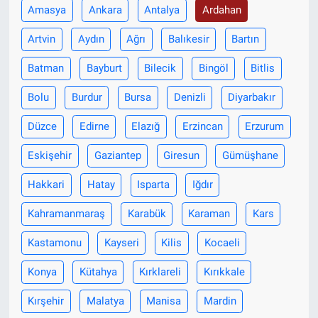
Amasya
Ankara
Antalya
Ardahan
Artvin
Aydın
Ağrı
Balıkesir
Bartın
Batman
Bayburt
Bilecik
Bingöl
Bitlis
Bolu
Burdur
Bursa
Denizli
Diyarbakır
Düzce
Edirne
Elazığ
Erzincan
Erzurum
Eskişehir
Gaziantep
Giresun
Gümüşhane
Hakkari
Hatay
Isparta
Iğdır
Kahramanmaraş
Karabük
Karaman
Kars
Kastamonu
Kayseri
Kilis
Kocaeli
Konya
Kütahya
Kırklareli
Kırıkkale
Kırşehir
Malatya
Manisa
Mardin