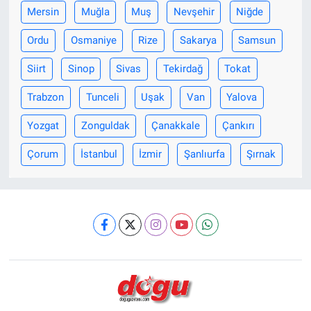
Mersin
Muğla
Muş
Nevşehir
Niğde
Ordu
Osmaniye
Rize
Sakarya
Samsun
Siirt
Sinop
Sivas
Tekirdağ
Tokat
Trabzon
Tunceli
Uşak
Van
Yalova
Yozgat
Zonguldak
Çanakkale
Çankırı
Çorum
İstanbul
İzmir
Şanlıurfa
Şırnak