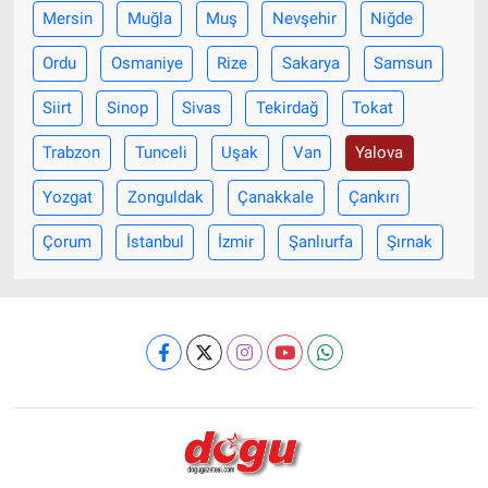
Mersin
Muğla
Muş
Nevşehir
Niğde
Ordu
Osmaniye
Rize
Sakarya
Samsun
Siirt
Sinop
Sivas
Tekirdağ
Tokat
Trabzon
Tunceli
Uşak
Van
Yalova
Yozgat
Zonguldak
Çanakkale
Çankırı
Çorum
İstanbul
İzmir
Şanlıurfa
Şırnak