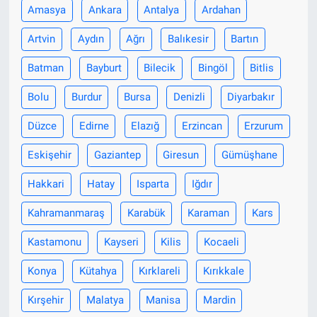
Amasya
Ankara
Antalya
Ardahan
Artvin
Aydın
Ağrı
Balıkesir
Bartın
Batman
Bayburt
Bilecik
Bingöl
Bitlis
Bolu
Burdur
Bursa
Denizli
Diyarbakır
Düzce
Edirne
Elazığ
Erzincan
Erzurum
Eskişehir
Gaziantep
Giresun
Gümüşhane
Hakkari
Hatay
Isparta
Iğdır
Kahramanmaraş
Karabük
Karaman
Kars
Kastamonu
Kayseri
Kilis
Kocaeli
Konya
Kütahya
Kırklareli
Kırıkkale
Kırşehir
Malatya
Manisa
Mardin