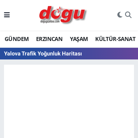
ERZINCAN
GÜNDEM
ERZINCAN
YAŞAM
KÜLTÜR-SANAT
GÜNDEM
Yalova Trafik Yoğunluk Haritası
ERZİNCAN FOTOĞRAFLARI
SAĞLIK
EĞİTİM
EKONOMİ
Bilim, teknoloji
GENEL