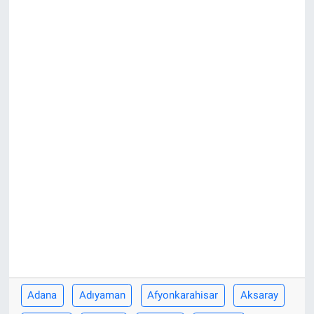
KÜLTÜR-SANAT
Yerel Haber
Politika
SPOR
YAŞAM
RESMİ İLAN
Adana
Adıyaman
Afyonkarahisar
Aksaray