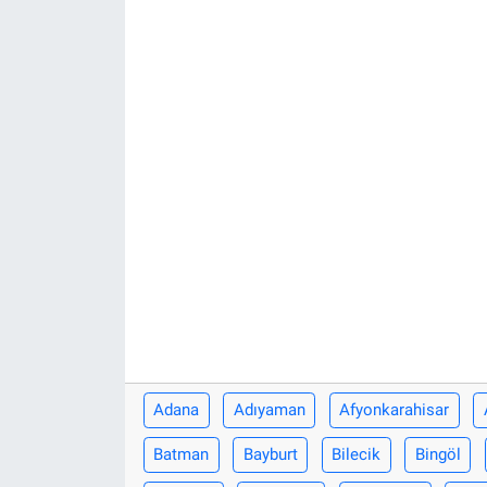
KÜLTÜR-SANAT
Yerel Haber
Politika
SPOR
YAŞAM
RESMİ İLAN
Adana
Adıyaman
Afyonkarahisar
Batman
Bayburt
Bilecik
Bingöl