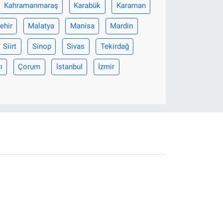
Kahramanmaraş
Karabük
Karaman
ehir
Malatya
Manisa
Mardin
Siirt
Sinop
Sivas
Tekirdağ
ı
Çorum
İstanbul
İzmir