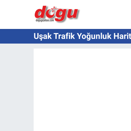
ERZINCAN
Uşak Trafik Yoğunluk Harit
GÜNDEM
ERZİNCAN FOTOĞRAFLARI
SAĞLIK
EĞİTİM
EKONOMİ
Bilim, teknoloji
GENEL