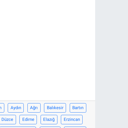
n
Aydın
Ağrı
Balıkesir
Bartın
Düzce
Edirne
Elazığ
Erzincan