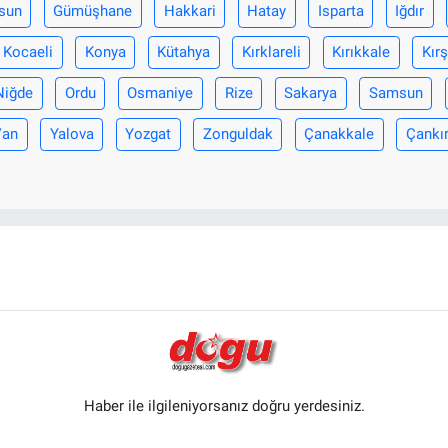
sun
Gümüşhane
Hakkari
Hatay
Isparta
Iğdır
Kocaeli
Konya
Kütahya
Kırklareli
Kırıkkale
Kırş
Niğde
Ordu
Osmaniye
Rize
Sakarya
Samsun
Van
Yalova
Yozgat
Zonguldak
Çanakkale
Çankır
Haber ile ilgileniyorsanız doğru yerdesiniz.