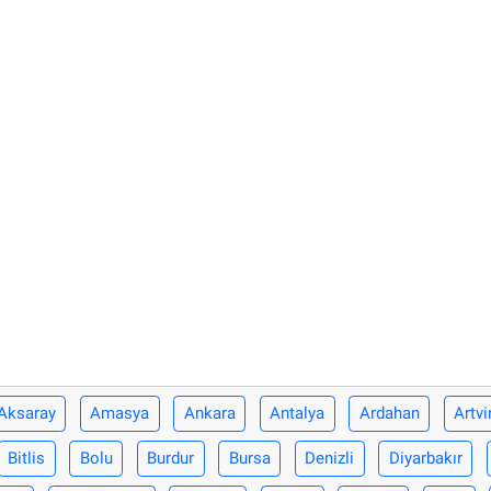
Aksaray
Amasya
Ankara
Antalya
Ardahan
Artvi
Bitlis
Bolu
Burdur
Bursa
Denizli
Diyarbakır