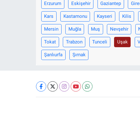
Erzurum
Eskişehir
Gaziantep
Gire
Kars
Kastamonu
Kayseri
Kilis
Mersin
Muğla
Muş
Nevşehir
Tokat
Trabzon
Tunceli
Uşak
Şanlıurfa
Şırnak