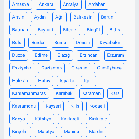
Amasya
Ankara
Antalya
Ardahan
Artvin
Aydın
Ağrı
Balıkesir
Bartın
Batman
Bayburt
Bilecik
Bingöl
Bitlis
Bolu
Burdur
Bursa
Denizli
Diyarbakır
Düzce
Edirne
Elazığ
Erzincan
Erzurum
Eskişehir
Gaziantep
Giresun
Gümüşhane
Hakkari
Hatay
Isparta
Iğdır
Kahramanmaraş
Karabük
Karaman
Kars
Kastamonu
Kayseri
Kilis
Kocaeli
Konya
Kütahya
Kırklareli
Kırıkkale
Kırşehir
Malatya
Manisa
Mardin