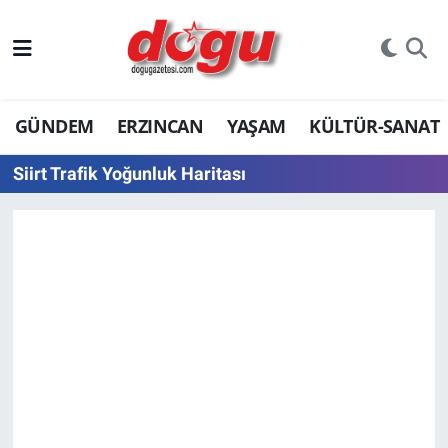
ERZINCAN
GÜNDEM
ERZINCAN
YAŞAM
KÜLTÜR-SANAT
GÜNDEM
Siirt Trafik Yoğunluk Haritası
ERZİNCAN FOTOĞRAFLARI
SAĞLIK
EĞİTİM
EKONOMİ
Bilim, teknoloji
GENEL