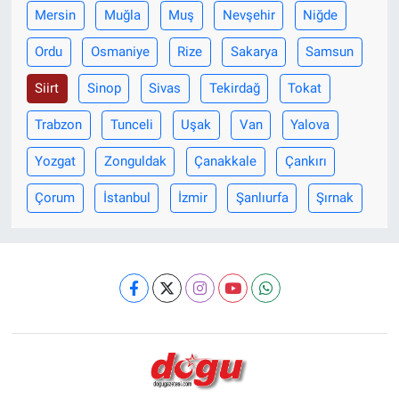
Mersin
Muğla
Muş
Nevşehir
Niğde
Ordu
Osmaniye
Rize
Sakarya
Samsun
Siirt
Sinop
Sivas
Tekirdağ
Tokat
Trabzon
Tunceli
Uşak
Van
Yalova
Yozgat
Zonguldak
Çanakkale
Çankırı
Çorum
İstanbul
İzmir
Şanlıurfa
Şırnak