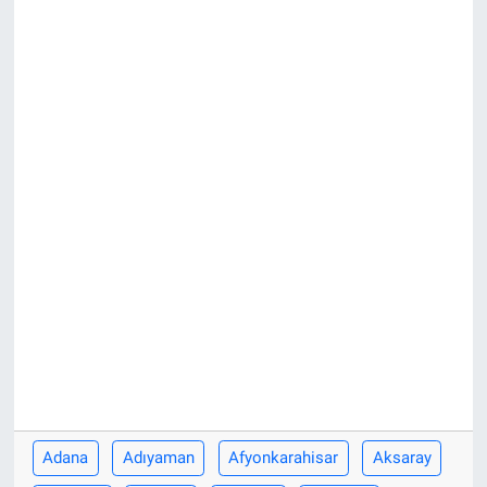
KÜLTÜR-SANAT
Yerel Haber
Politika
SPOR
YAŞAM
RESMİ İLAN
Adana
Adıyaman
Afyonkarahisar
Aksaray