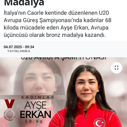
Madalya
KÜLTÜR-SANAT
İtalya’nın Caorle kentinde düzenlenen U20
Avrupa Güreş Şampiyonası’nda kadınlar 68
Yerel Haber
kiloda mücadele eden Ayşe Erkan, Avrupa
üçüncüsü olarak bronz madalya kazandı.
Politika
04.07.2025 - 09:34
YAYINLANMA
SPOR
YAŞAM
RESMİ İLAN