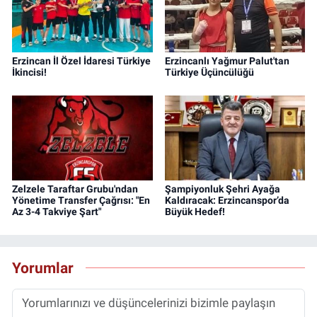
Erzincan İl Özel İdaresi Türkiye
Erzincanlı Yağmur Palut'tan
İkincisi!
Türkiye Üçüncülüğü
Zelzele Taraftar Grubu'ndan
Şampiyonluk Şehri Ayağa
Yönetime Transfer Çağrısı: "En
Kaldıracak: Erzincanspor’da
Az 3-4 Takviye Şart"
Büyük Hedef!
Yorumlar