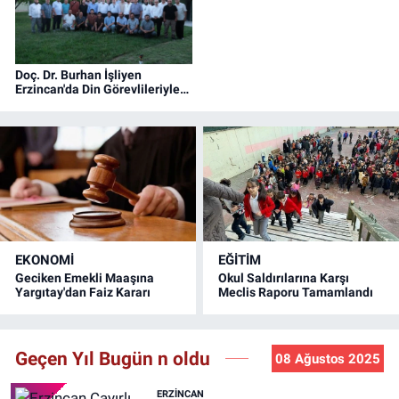
Doç. Dr. Burhan İşliyen
Erzincan'da Din Görevlileriyle
Bir Araya Geldi
EKONOMİ
EĞİTİM
Geciken Emekli Maaşına
Okul Saldırılarına Karşı
Yargıtay'dan Faiz Kararı
Meclis Raporu Tamamlandı
Geçen Yıl Bugün n oldu
08 Ağustos 2025
ERZINCAN