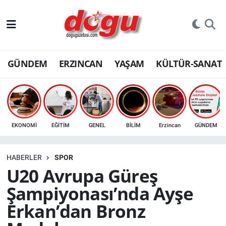
ERZINCAN
GÜNDEM
ERZINCAN
YAŞAM
KÜLTÜR-SANAT
GÜNDEM
ERZİNCAN FOTOĞRAFLARI
SAĞLIK
EKONOMİ
EĞİTİM
GENEL
BİLİM
Erzincan
GÜNDEM
EĞİTİM
HABERLER
SPOR
EKONOMİ
U20 Avrupa Güreş
Şampiyonası’nda Ayşe
Bilim, teknoloji
Erkan’dan Bronz
GENEL