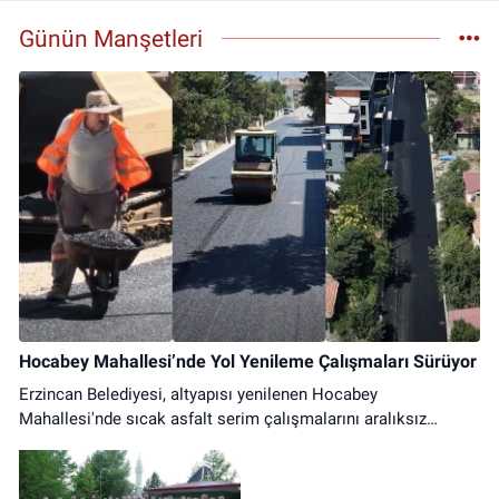
Başbağlar Mahallesi, Hacı Ali Akın Caddesi, No:41 Zemin :3 Merkez
Erzincan
Günün Manşetleri
0 (446) 212 10 20
Yol Tarifi Al
Hocabey Mahallesi’nde Yol Yenileme Çalışmaları Sürüyor
Erzincan Belediyesi, altyapısı yenilenen Hocabey
Mahallesi'nde sıcak asfalt serim çalışmalarını aralıksız
sürdürüyor. Ulaşımda konfor artıyor.