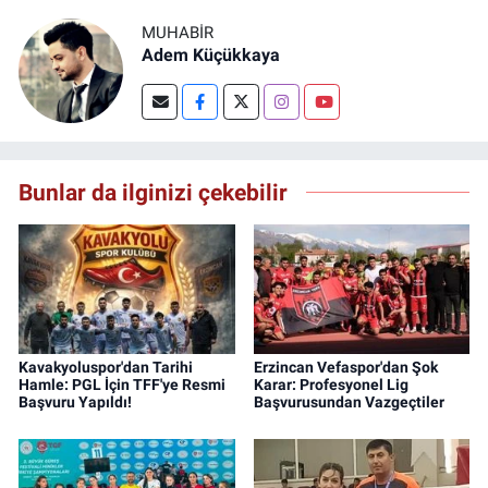
MUHABIR
Adem Küçükkaya
Bunlar da ilginizi çekebilir
Kavakyoluspor'dan Tarihi
Erzincan Vefaspor'dan Şok
Hamle: PGL İçin TFF'ye Resmi
Karar: Profesyonel Lig
Başvuru Yapıldı!
Başvurusundan Vazgeçtiler