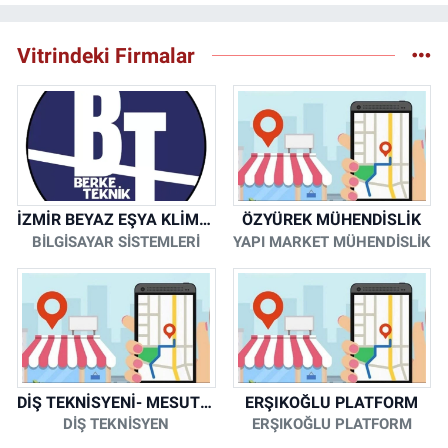
Vitrindeki Firmalar
İZMİR BEYAZ EŞYA KLİMA KOMBİ SERVİSİ
ÖZYÜREK MÜHENDİSLİK
BİLGİSAYAR SİSTEMLERİ
YAPI MARKET MÜHENDİSLİK
DİŞ TEKNİSYENİ- MESUT KORKMAZ
ERŞIKOĞLU PLATFORM
DİŞ TEKNİSYEN
ERŞIKOĞLU PLATFORM