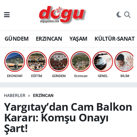
ERZINCAN
GÜNDEM
ERZINCAN
YAŞAM
KÜLTÜR-SANAT
GÜNDEM
ERZİNCAN FOTOĞRAFLARI
SAĞLIK
EKONOMİ
EĞİTİM
GÜNDEM
Erzincan
GENEL
BİLİM
EĞİTİM
HABERLER
ERZINCAN
EKONOMİ
Yargıtay’dan Cam Balkon
Kararı: Komşu Onayı
Bilim, teknoloji
Şart!
GENEL