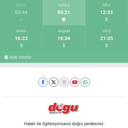
İMSAK
GÜNEŞ
ÖĞLE
03:44
05:21
12:33
İKINDI
AKŞAM
YATSI
16:23
19:34
21:05
Aylık Vakitler
Haber ile ilgileniyorsanız doğru yerdesiniz.