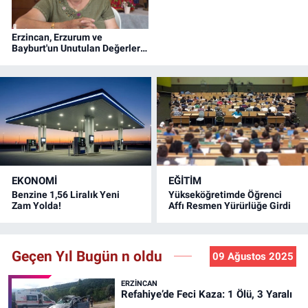
Erzincan, Erzurum ve
Bayburt'un Unutulan Değerleri
Bu Bebeklerde Yaşıyor!
(VİDEO)
EKONOMİ
EĞİTİM
Benzine 1,56 Liralık Yeni
Yükseköğretimde Öğrenci
Zam Yolda!
Affı Resmen Yürürlüğe Girdi
Geçen Yıl Bugün n oldu
09 Ağustos 2025
ERZINCAN
Refahiye’de Feci Kaza: 1 Ölü, 3 Yaralı