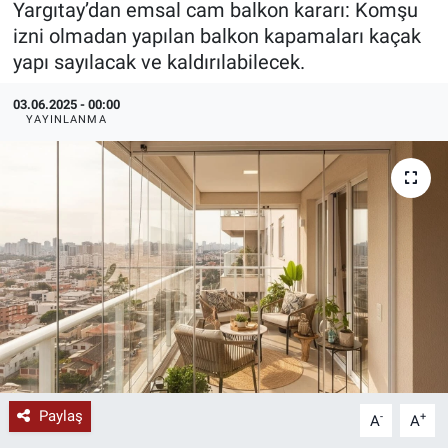
Yargıtay’dan emsal cam balkon kararı: Komşu
izni olmadan yapılan balkon kapamaları kaçak
KÜLTÜR-SANAT
yapı sayılacak ve kaldırılabilecek.
Yerel Haber
03.06.2025 - 00:00
YAYINLANMA
Politika
SPOR
YAŞAM
RESMİ İLAN
Paylaş
-
+
A
A