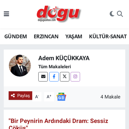
ERZINCAN
GÜNDEM
ERZINCAN
YAŞAM
KÜLTÜR-SANAT
GÜNDEM
ERZİNCAN FOTOĞRAFLARI
Adem KÜÇÜKKAYA
SAĞLIK
Tüm Makaleleri
EĞİTİM
EKONOMİ
Paylaş
-
+
4 Makale
A
A
Bilim, teknoloji
"Bir Peynirin Ardındaki Dram: Sessiz
GENEL
Çöküş"