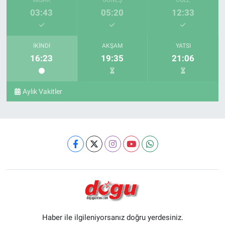
03:43
05:20
12:33
İKINDI
AKŞAM
YATSI
16:23
19:35
21:06
Aylık Vakitler
Haber ile ilgileniyorsanız doğru yerdesiniz.