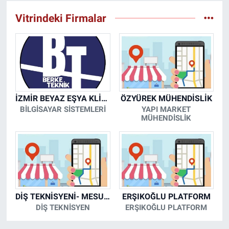
Vitrindeki Firmalar
İZMİR BEYAZ EŞYA KLİMA KOMBİ SERVİSİ
ÖZYÜREK MÜHENDİSLİK
BİLGİSAYAR SİSTEMLERİ
YAPI MARKET
MÜHENDİSLİK
DİŞ TEKNİSYENİ- MESUT KORKMAZ
ERŞIKOĞLU PLATFORM
DİŞ TEKNİSYEN
ERŞIKOĞLU PLATFORM