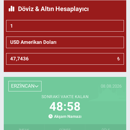
Döviz & Altın Hesaplayıcı
₺
ERZİNCAN
08.08.2026
SONRAKI VAKTE KALAN
48:57
Akşam Namazı
İMSAK
GÜNEŞ
ÖĞLE