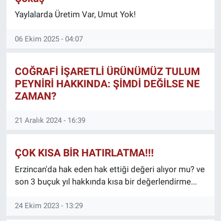
Yaylalarda Üretim Var, Umut Yok!
KÜLTÜR-SANAT
06 Ekim 2025 - 04:07
Yerel Haber
Politika
COĞRAFİ İŞARETLİ ÜRÜNÜMÜZ TULUM
PEYNİRİ HAKKINDA: ŞİMDİ DEĞİLSE NE
SPOR
ZAMAN?
YAŞAM
21 Aralık 2024 - 16:39
RESMİ İLAN
ÇOK KISA BİR HATIRLATMA!!!
Erzincan'da hak eden hak ettiği değeri alıyor mu? ve
son 3 buçuk yıl hakkında kısa bir değerlendirme...
24 Ekim 2023 - 13:29