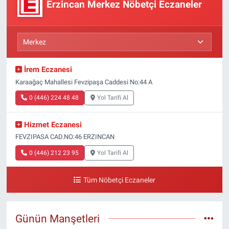
Erzincan Merkez Nöbetçi Eczaneler
İrem Eczanesi
Karaağaç Mahallesi Fevzipaşa Caddesi No:44 A
0 (446) 224 48 48
Yol Tarifi Al
Hizmet Eczanesi
FEVZIPASA CAD.NO:46 ERZINCAN
0 (446) 212 23 95
Yol Tarifi Al
Tüm Nöbetçi Eczaneler
Günün Manşetleri