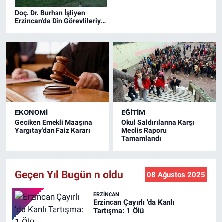
Doç. Dr. Burhan İşliyen
Erzincan'da Din Görevlileriyle
Bir Araya Geldi
EKONOMİ
EĞİTİM
Geciken Emekli Maaşına
Okul Saldırılarına Karşı
Yargıtay'dan Faiz Kararı
Meclis Raporu
Tamamlandı
Geçen Yıl Bugün n oldu
08 Ağustos 2025
ERZINCAN
Erzincan Çayırlı ’da Kanlı
Tartışma: 1 Ölü