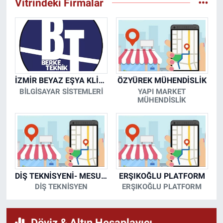
Vitrindeki Firmalar
İZMİR BEYAZ EŞYA KLİMA KOMBİ SERVİSİ
ÖZYÜREK MÜHENDİSLİK
BİLGİSAYAR SİSTEMLERİ
YAPI MARKET
MÜHENDİSLİK
DİŞ TEKNİSYENİ- MESUT KORKMAZ
ERŞIKOĞLU PLATFORM
DİŞ TEKNİSYEN
ERŞIKOĞLU PLATFORM
Döviz & Altın Hesaplayıcı