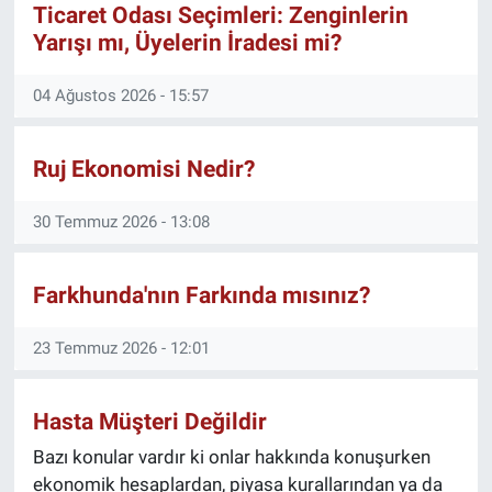
Ticaret Odası Seçimleri: Zenginlerin
Selçuk Üniversitesi — Kamu Yönetimi
Yarışı mı, Üyelerin İradesi mi?
KÜLTÜR-SANAT
Bölümü Mezunu (2006)
Anadolu Üniversitesi — Adalet Bölümü
Yerel Haber
04 Ağustos 2026 - 15:57
Mezunu (2015)
Politika
Mesleki Deneyim
Ruj Ekonomisi Nedir?
Yaklaşık 10 yıllık bankacılık deneyiminin
SPOR
30 Temmuz 2026 - 13:08
ardından, son 10 yıldır ticaret alanında
faaliyet göstermektedir. Finans, ekonomi
YAŞAM
ve iş dünyasında edindiği tecrübeler;
Farkhunda'nın Farkında mısınız?
ekonomi politikaları, toplumsal gelişmeler
RESMİ İLAN
ve güncel siyasi konular üzerine yaptığı
23 Temmuz 2026 - 12:01
değerlendirmelere güçlü bir perspektif
kazandırmıştır.
Bankacılık sektöründe kazandığı disiplinli
Hasta Müşteri Değildir
çalışma anlayışını, ticaret hayatında
edindiği saha deneyimiyle birleştirerek;
Bazı konular vardır ki onlar hakkında konuşurken
siyaset, ekonomi ve toplumsal meseleler
ekonomik hesaplardan, piyasa kurallarından ya da