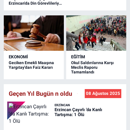
Erzincan'da Din Görevlileriyle
Bir Araya Geldi
EKONOMİ
EĞİTİM
Geciken Emekli Maaşına
Okul Saldırılarına Karşı
Yargıtay'dan Faiz Kararı
Meclis Raporu
Tamamlandı
Geçen Yıl Bugün n oldu
08 Ağustos 2025
ERZINCAN
Erzincan Çayırlı ’da Kanlı
Tartışma: 1 Ölü