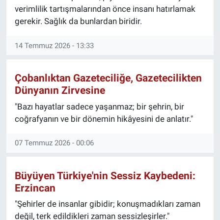
üzerine analizler kaleme almaktadır.
verimlilik tartışmalarından önce insanı hatırlamak
Yazılarında sade, anlaşılır ve çözüm odaklı
gerekir. Sağlık da bunlardan biridir.
bir üslup benimsemektedir.
İlgi Alanları
14 Temmuz 2026 - 13:33
Siyaset
Çobanlıktan Gazeteciliğe, Gazetecilikten
Ticaret
Ekonomi
Dünyanın Zirvesine
Güncel toplumsal gelişmeler
"Bazı hayatlar sadece yaşanmaz; bir şehrin, bir
coğrafyanın ve bir dönemin hikâyesini de anlatır."
Köşe Yazarlığı Vizyonu
Toplumsal olayları objektif ve analitik bir
07 Temmuz 2026 - 00:06
bakış açısıyla değerlendirmeyi amaçlayan
Özkan Beydili; özellikle siyaset, ekonomi
Büyüyen Türkiye'nin Sessiz Kaybedeni:
ve ticaret alanlarında okuyucuya farklı
perspektifler sunmayı hedeflemektedir.
Erzincan
Güncel gelişmeleri sade ve etkili bir dille
"Şehirler de insanlar gibidir; konuşmadıkları zaman
yorumlayarak kamuoyuna katkı sağlamayı
değil, terk edildikleri zaman sessizleşirler."
amaçlamaktadır.