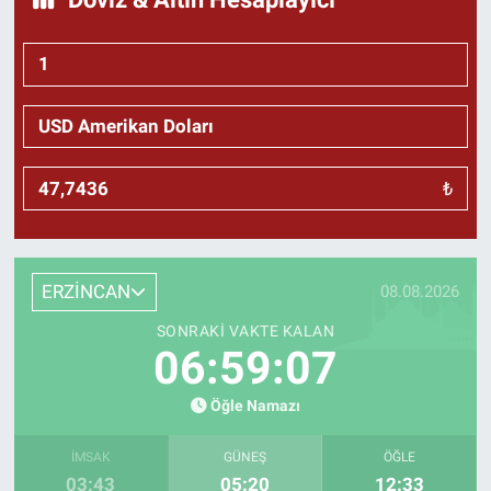
₺
ERZİNCAN
08.08.2026
SONRAKI VAKTE KALAN
06:59:06
Öğle Namazı
İMSAK
GÜNEŞ
ÖĞLE
03:43
05:20
12:33