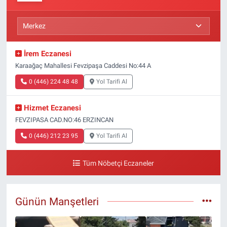
İrem Eczanesi
Karaağaç Mahallesi Fevzipaşa Caddesi No:44 A
0 (446) 224 48 48
Yol Tarifi Al
Hizmet Eczanesi
FEVZIPASA CAD.NO:46 ERZINCAN
0 (446) 212 23 95
Yol Tarifi Al
Tüm Nöbetçi Eczaneler
Günün Manşetleri