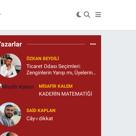
r
Yazarlar
ÖZKAN BEYDİLİ
Ticaret Odası Seçimleri:
Zenginlerin Yarışı mı, Üyelerin
İradesi mi?
MISAFIR KALEM
KADERİN MATEMATİĞİ
SAID KAPLAN
Cây-ı dikkat