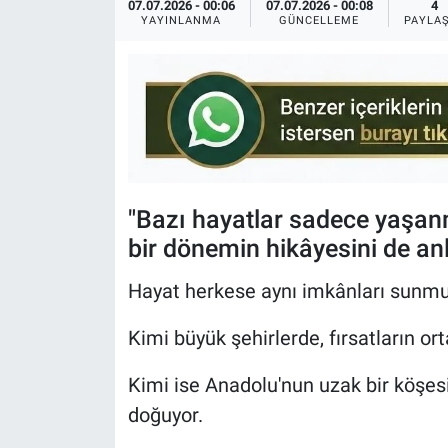
07.07.2026 - 00:06
07.07.2026 - 00:08
4
YAYINLANMA
GÜNCELLEME
PAYLA
KÜLTÜR-SANAT
Yerel Haber
Politika
SPOR
"Bazı hayatlar sadece yaşanm
YAŞAM
bir dönemin hikâyesini de anla
Hayat herkese aynı imkânları sunmu
RESMİ İLAN
Kimi büyük şehirlerde, fırsatların or
Kimi ise Anadolu'nun uzak bir köşesin
doğuyor.