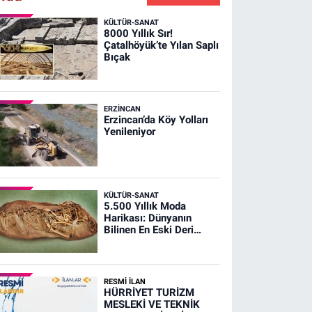
KÜLTÜR-SANAT
8000 Yıllık Sır!
Çatalhöyük’te Yılan Saplı
Bıçak
ERZINCAN
Erzincan’da Köy Yolları
Yenileniyor
KÜLTÜR-SANAT
5.500 Yıllık Moda
Harikası: Dünyanın
Bilinen En Eski Deri
Ayakkabısı
RESMİ İLAN
HÜRRİYET TURİZM
MESLEKİ VE TEKNİK