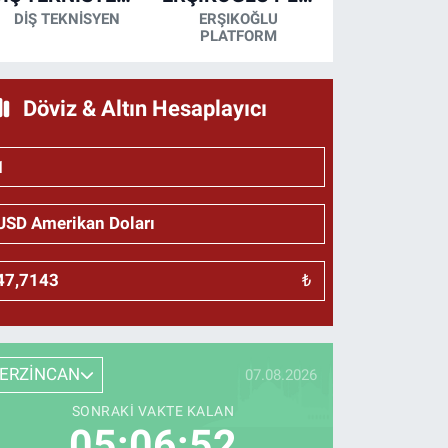
DİŞ TEKNİSYEN
ERŞIKOĞLU
PLATFORM
Döviz & Altın Hesaplayıcı
₺
ERZİNCAN
07.08.2026
SONRAKI VAKTE KALAN
05:06:51