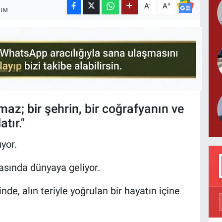
-
+
A
A
ŞIM
az; bir şehrin, bir coğrafyanın ve
tır."
yor.
tasında dünyaya geliyor.
de, alın teriyle yoğrulan bir hayatın içine