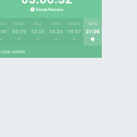
İmsak Namazı
SAK
GÜNEŞ
ÖĞLE
İKINDI
AKŞAM
YATSI
:41
05:19
12:33
16:24
19:37
21:08
Aylık Vakitler