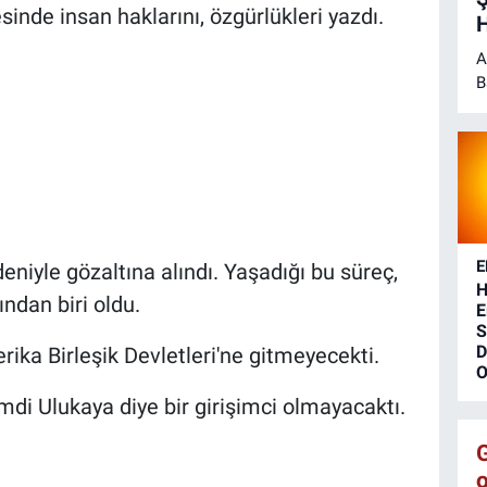
inde insan haklarını, özgürlükleri yazdı.
H
A
B
H
E
eniyle gözaltına alındı. Yaşadığı bu süreç,
H
ndan biri oldu.
E
S
D
ika Birleşik Devletleri'ne gitmeyecekti.
O
di Ulukaya diye bir girişimci olmayacaktı.