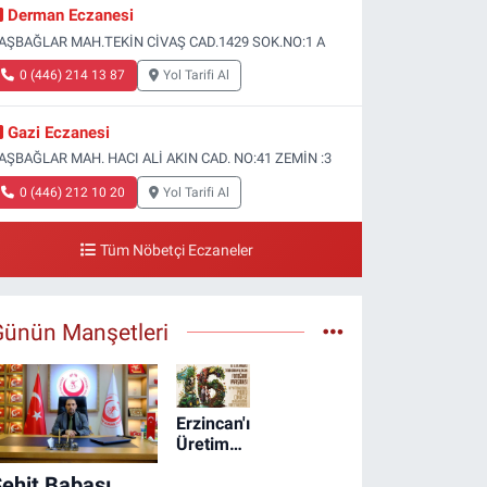
Derman Eczanesi
AŞBAĞLAR MAH.TEKİN CİVAŞ CAD.1429 SOK.NO:1 A
0 (446) 214 13 87
Yol Tarifi Al
Gazi Eczanesi
AŞBAĞLAR MAH. HACI ALİ AKIN CAD. NO:41 ZEMİN :3
0 (446) 212 10 20
Yol Tarifi Al
Tüm Nöbetçi Eczaneler
Günün Manşetleri
Erzincan'ın
Üretim
Hikâyesi
ehit Babası
Büyük