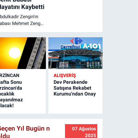
Ödüllü
ayatını Kaybetti
Yarışmada
bdulkadir Zengin'in
Objektiflere
Yansıyor
abası Mehmet Zengin
ayatını Kaybetti
RZINCAN
ALIŞVERİŞ
afta Sonu
Dev Perakende
rzincan'da
Satışına Rekabet
ıcaklık
Kurumu'ndan Onay
ayanılmaz
lacak!
Geçen Yıl Bugün n
07 Ağustos
oldu
2025