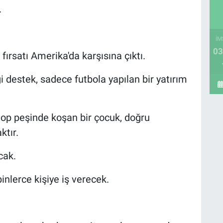
.
İM
03
ırsatı Amerika'da karşısına çıktı.
i destek, sadece futbola yapılan bir yatırım
top peşinde koşan bir çocuk, doğru
ktır.
cak.
binlerce kişiye iş verecek.