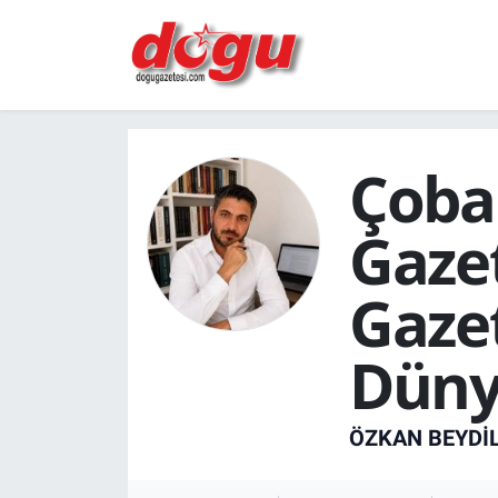
ERZINCAN
GÜNDEM
Çoba
ERZİNCAN FOTOĞRAFLARI
Gazet
SAĞLIK
Gazet
EĞİTİM
Düny
EKONOMİ
Bilim, teknoloji
ÖZKAN BEYDİL
GENEL