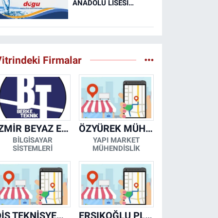
ANADOLU LİSESİ
MUTFAK, TAŞIMA
MERKEZİ VE
YEMEKHANELERİNİN
TEMİZLİĞİ İŞİ (RESMİ
İLAN)
itrindeki Firmalar
İZMİR BEYAZ EŞYA KLİMA KOMBİ SERVİSİ
ÖZYÜREK MÜHENDİSLİK
BİLGİSAYAR
YAPI MARKET
SİSTEMLERİ
MÜHENDİSLİK
DİŞ TEKNİSYENİ- MESUT KORKMAZ
ERŞIKOĞLU PLATFORM