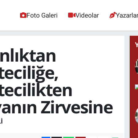
Foto Galeri
Videolar
Yazarla
nlıktan
eciliğe,
ecilikten
anın Zirvesine
İ