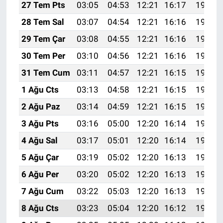
27 Tem Pts
03:05
04:53
12:21
16:17
19:39
28 Tem Sal
03:07
04:54
12:21
16:16
19:38
29 Tem Çar
03:08
04:55
12:21
16:16
19:37
30 Tem Per
03:10
04:56
12:21
16:16
19:36
31 Tem Cum
03:11
04:57
12:21
16:15
19:35
1 Ağu Cts
03:13
04:58
12:21
16:15
19:34
2 Ağu Paz
03:14
04:59
12:21
16:15
19:33
3 Ağu Pts
03:16
05:00
12:20
16:14
19:31
4 Ağu Sal
03:17
05:01
12:20
16:14
19:30
5 Ağu Çar
03:19
05:02
12:20
16:13
19:29
6 Ağu Per
03:20
05:02
12:20
16:13
19:28
7 Ağu Cum
03:22
05:03
12:20
16:13
19:27
8 Ağu Cts
03:23
05:04
12:20
16:12
19:25