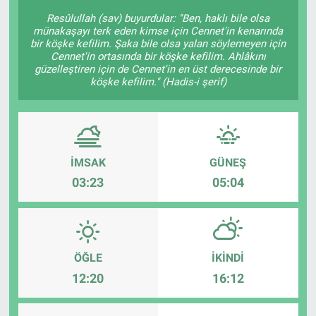
Resûlullah (sav) buyurdular: "Ben, haklı bile olsa
KÜLTÜR-SANAT
münakaşayı terk eden kimse için Cennet'in kenarında
bir köşke kefilim. Şaka bile olsa yalan söylemeyen için
Cennet'in ortasında bir köşke kefilim. Ahlâkını
Yerel Haber
güzelleştiren için de Cennet'in en üst derecesinde bir
köşke kefilim." (Hadis-i şerif)
Politika
SPOR
İMSAK
GÜNEŞ
YAŞAM
03:23
05:04
RESMİ İLAN
ÖĞLE
İKINDI
12:20
16:12