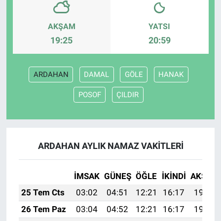
AKŞAM
YATSI
19:25
20:59
ARDAHAN
DAMAL
GÖLE
HANAK
POSOF
ÇILDIR
ARDAHAN AYLIK NAMAZ VAKITLERI
İMSAK
GÜNEŞ
ÖĞLE
İKINDI
AKŞAM
25 Tem Cts
03:02
04:51
12:21
16:17
19:41
26 Tem Paz
03:04
04:52
12:21
16:17
19:40