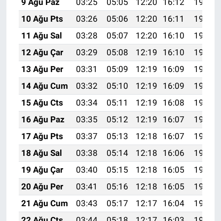
9 Ağu Paz
03:25
05:05
12:20
16:12
19:24
10 Ağu Pts
03:26
05:06
12:20
16:11
19:23
11 Ağu Sal
03:28
05:07
12:20
16:10
19:22
12 Ağu Çar
03:29
05:08
12:19
16:10
19:20
13 Ağu Per
03:31
05:09
12:19
16:09
19:19
14 Ağu Cum
03:32
05:10
12:19
16:09
19:18
15 Ağu Cts
03:34
05:11
12:19
16:08
19:16
16 Ağu Paz
03:35
05:12
12:19
16:07
19:15
17 Ağu Pts
03:37
05:13
12:18
16:07
19:13
18 Ağu Sal
03:38
05:14
12:18
16:06
19:12
19 Ağu Çar
03:40
05:15
12:18
16:05
19:10
20 Ağu Per
03:41
05:16
12:18
16:05
19:09
21 Ağu Cum
03:43
05:17
12:17
16:04
19:08
22 Ağu Cts
03:44
05:18
12:17
16:03
19:06