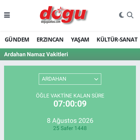
ERZINCAN
GÜNDEM
ERZINCAN
YAŞAM
KÜLTÜR-SANAT
GÜNDEM
Ardahan Namaz Vakitleri
ERZİNCAN FOTOĞRAFLARI
SAĞLIK
ARDAHAN
EĞİTİM
ÖĞLE VAKTINE KALAN SÜRE
07:00:09
EKONOMİ
Bilim, teknoloji
8 Ağustos 2026
25 Safer 1448
GENEL