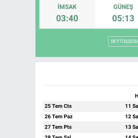
İMSAK
GÜNEŞ
KÜLTÜR-SANAT
03:40
05:13
Yerel Haber
BEYTÜŞŞEB
Politika
SPOR
YAŞAM
RESMİ İLAN
H
25 Tem Cts
11 Sa
26 Tem Paz
12 Sa
27 Tem Pts
13 Sa
28 Tem Sal
14 Sa