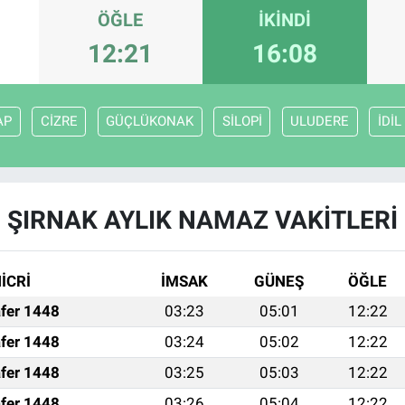
ÖĞLE
İKINDI
12:21
16:08
AP
CİZRE
GÜÇLÜKONAK
SİLOPİ
ULUDERE
İDİL
ŞIRNAK AYLIK NAMAZ VAKITLERI
İCRİ
İMSAK
GÜNEŞ
ÖĞLE
fer 1448
03:23
05:01
12:22
fer 1448
03:24
05:02
12:22
fer 1448
03:25
05:03
12:22
fer 1448
03:26
05:04
12:22