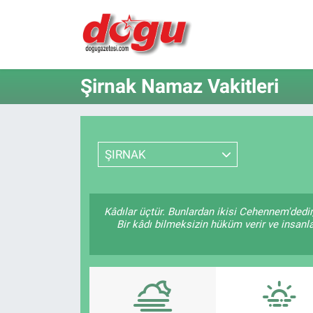
ERZINCAN
Şirnak Namaz Vakitleri
GÜNDEM
ERZİNCAN FOTOĞRAFLARI
ŞIRNAK
SAĞLIK
EĞİTİM
Kâdılar üçtür. Bunlardan ikisi Cehennem'dedir
Bir kâdı bilmeksizin hüküm verir ve insanla
EKONOMİ
Bilim, teknoloji
GENEL