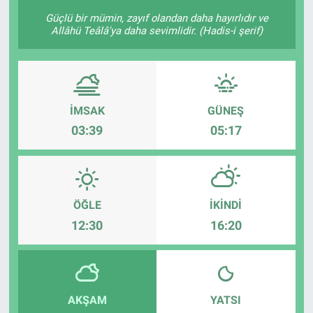
Güçlü bir mümin, zayıf olandan daha hayırlıdır ve
KÜLTÜR-SANAT
Allâhü Teâlâ'ya daha sevimlidir. (Hadis-i şerif)
Yerel Haber
Politika
İMSAK
GÜNEŞ
03:39
05:17
SPOR
YAŞAM
RESMİ İLAN
ÖĞLE
İKINDI
12:30
16:20
AKŞAM
YATSI