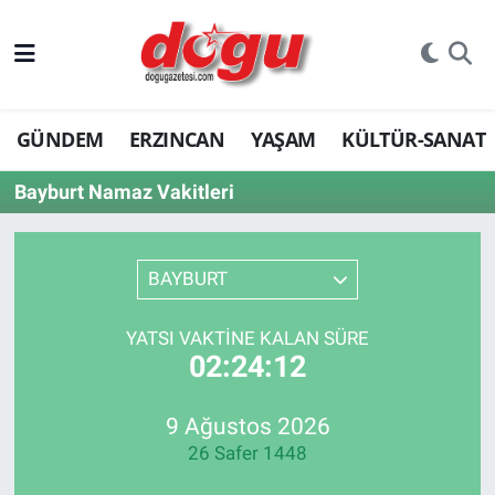
ERZINCAN
GÜNDEM
ERZINCAN
YAŞAM
KÜLTÜR-SANAT
GÜNDEM
Bayburt Namaz Vakitleri
ERZİNCAN FOTOĞRAFLARI
SAĞLIK
BAYBURT
EĞİTİM
YATSI VAKTINE KALAN SÜRE
02:24:12
EKONOMİ
Bilim, teknoloji
9 Ağustos 2026
26 Safer 1448
GENEL