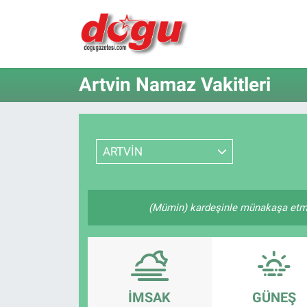
ERZINCAN
Artvin Namaz Vakitleri
GÜNDEM
ERZİNCAN FOTOĞRAFLARI
ARTVİN
SAĞLIK
EĞİTİM
(Mümin) kardeşinle münakaşa etme,
EKONOMİ
Bilim, teknoloji
İMSAK
GÜNEŞ
GENEL