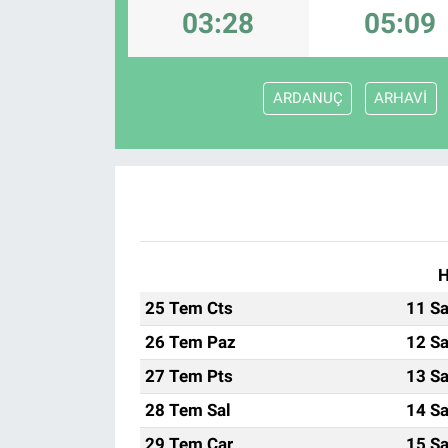
03:28
05:09
KÜLTÜR-SANAT
Yerel Haber
ARDANUÇ
ARHAVİ
Politika
SPOR
YAŞAM
H
RESMİ İLAN
25 Tem Cts
11 Sa
26 Tem Paz
12 Sa
27 Tem Pts
13 Sa
28 Tem Sal
14 Sa
29 Tem Çar
15 Sa