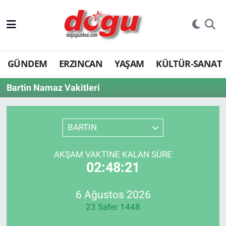
ERZINCAN
GÜNDEM
ERZINCAN
YAŞAM
KÜLTÜR-SANAT
GÜNDEM
Bartin Namaz Vakitleri
ERZİNCAN FOTOĞRAFLARI
SAĞLIK
BARTIN
EĞİTİM
AKŞAM VAKTINE KALAN SÜRE
02:48:21
EKONOMİ
Bilim, teknoloji
6 Ağustos 2026
23 Safer 1448
GENEL