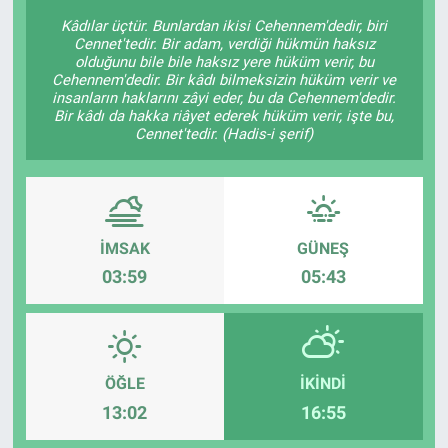
Kâdılar üçtür. Bunlardan ikisi Cehennem'dedir, biri
KÜLTÜR-SANAT
Cennet'tedir. Bir adam, verdiği hükmün haksız
olduğunu bile bile haksız yere hüküm verir, bu
Cehennem'dedir. Bir kâdı bilmeksizin hüküm verir ve
Yerel Haber
insanların haklarını zâyi eder, bu da Cehennem'dedir.
Bir kâdı da hakka riâyet ederek hüküm verir, işte bu,
Cennet'tedir. (Hadis-i şerif)
Politika
SPOR
YAŞAM
İMSAK
GÜNEŞ
03:59
05:43
RESMİ İLAN
ÖĞLE
İKINDI
13:02
16:55