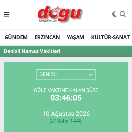
ERZINCAN
GÜNDEM
ERZINCAN
YAŞAM
KÜLTÜR-SANAT
GÜNDEM
Denizli Namaz Vakitleri
ERZİNCAN FOTOĞRAFLARI
SAĞLIK
DENİZLİ
EĞİTİM
ÖĞLE VAKTINE KALAN SÜRE
03:46:05
EKONOMİ
Bilim, teknoloji
10 Ağustos 2026
27 Safer 1448
GENEL