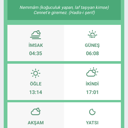
Nemmâm (koğuculuk yapan, laf taşıyan kimse)
KÜLTÜR-SANAT
Cennet'e giremez. (Hadis-i şerif)
Yerel Haber
Politika
İMSAK
GÜNEŞ
04:35
06:08
SPOR
YAŞAM
RESMİ İLAN
ÖĞLE
İKINDI
13:14
17:01
AKŞAM
YATSI