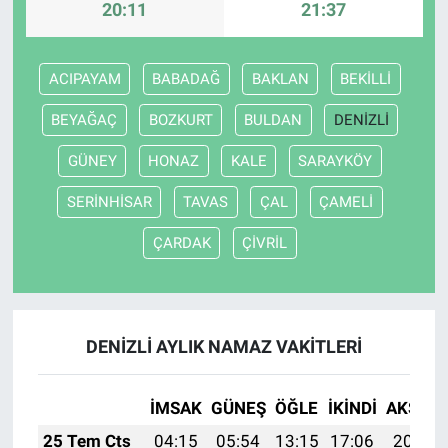
20:11
21:37
ACIPAYAM
BABADAĞ
BAKLAN
BEKİLLİ
BEYAĞAÇ
BOZKURT
BULDAN
DENİZLİ
GÜNEY
HONAZ
KALE
SARAYKÖY
SERİNHİSAR
TAVAS
ÇAL
ÇAMELİ
ÇARDAK
ÇİVRİL
DENİZLİ AYLIK NAMAZ VAKITLERI
İMSAK
GÜNEŞ
ÖĞLE
İKINDI
AKŞAM
25 Tem Cts
04:15
05:54
13:15
17:06
20:26