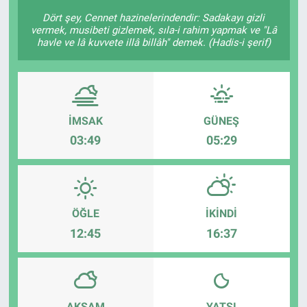
Dört şey, Cennet hazinelerindendir: Sadakayı gizli
KÜLTÜR-SANAT
vermek, musibeti gizlemek, sıla-i rahim yapmak ve "Lâ
havle ve lâ kuvvete illâ billâh" demek. (Hadis-i şerif)
Yerel Haber
Politika
İMSAK
GÜNEŞ
SPOR
03:49
05:29
YAŞAM
RESMİ İLAN
ÖĞLE
İKINDI
12:45
16:37
AKŞAM
YATSI