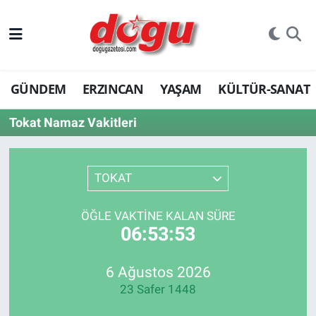
ERZINCAN
GÜNDEM
ERZINCAN
YAŞAM
KÜLTÜR-SANAT
GÜNDEM
Tokat Namaz Vakitleri
ERZİNCAN FOTOĞRAFLARI
SAĞLIK
TOKAT
EĞİTİM
ÖĞLE VAKTINE KALAN SÜRE
06:53:53
EKONOMİ
Bilim, teknoloji
6 Ağustos 2026
23 Safer 1448
GENEL