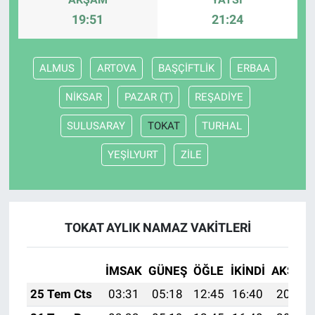
19:51
21:24
ALMUS
ARTOVA
BAŞÇİFTLİK
ERBAA
NİKSAR
PAZAR (T)
REŞADİYE
SULUSARAY
TOKAT
TURHAL
YEŞİLYURT
ZİLE
TOKAT AYLIK NAMAZ VAKITLERI
İMSAK
GÜNEŞ
ÖĞLE
İKINDI
AKŞAM
25 Tem Cts
03:31
05:18
12:45
16:40
20:03