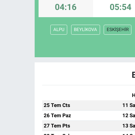
04:16
05:54
KÜLTÜR-SANAT
Yerel Haber
ALPU
BEYLİKOVA
ESKİŞEHİR
Politika
SPOR
YAŞAM
RESMİ İLAN
H
25 Tem Cts
11 Sa
26 Tem Paz
12 Sa
27 Tem Pts
13 Sa