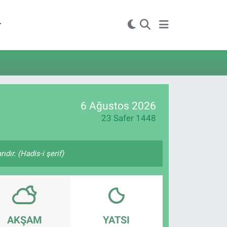
r
6 Ağustos 2026
23 Safer 1448
ıdır. (Hadis-i şerif)
AKŞAM
YATSI