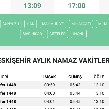
13:09
17:00
GÜNYÜZÜ
HAN
MAHMUDİYE
MİHALGAZİ
MİHAL
SİVRİHİSAR
ÇİFTELER
İNÖNÜ
ESKİŞEHİR AYLIK NAMAZ VAKITLER
İCRİ
İMSAK
GÜNEŞ
ÖĞLE
fer 1448
03:59
05:43
13:10
fer 1448
04:00
05:44
13:10
fer 1448
04:01
05:45
13:10