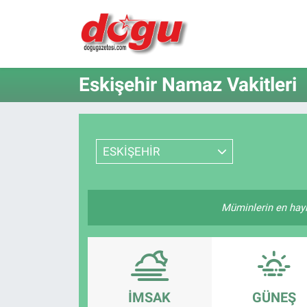
ERZINCAN
Eskişehir Namaz Vakitleri
GÜNDEM
ERZİNCAN FOTOĞRAFLARI
ESKİŞEHİR
SAĞLIK
EĞİTİM
Müminlerin en hayırl
EKONOMİ
Bilim, teknoloji
İMSAK
GÜNEŞ
GENEL