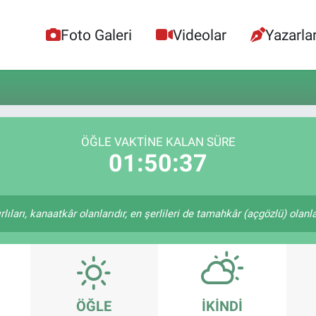
Foto Galeri
Videolar
Yazarla
ÖĞLE VAKTINE KALAN SÜRE
01:50:37
ıları, kanaatkâr olanlarıdır, en şerlileri de tamahkâr (açgözlü) olanlar
ÖĞLE
İKINDI