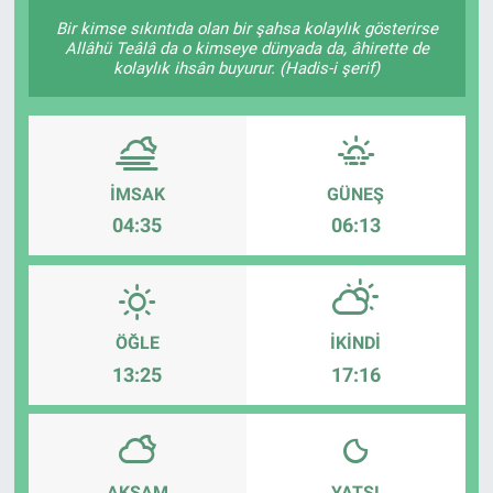
Bir kimse sıkıntıda olan bir şahsa kolaylık gösterirse
KÜLTÜR-SANAT
Allâhü Teâlâ da o kimseye dünyada da, âhirette de
kolaylık ihsân buyurur. (Hadis-i şerif)
Yerel Haber
Politika
İMSAK
GÜNEŞ
SPOR
04:35
06:13
YAŞAM
RESMİ İLAN
ÖĞLE
İKINDI
13:25
17:16
AKŞAM
YATSI