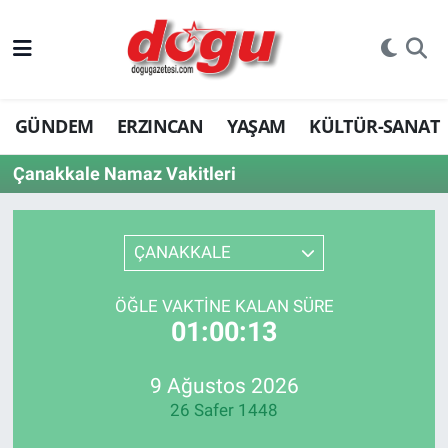
ERZINCAN
GÜNDEM
ERZINCAN
YAŞAM
KÜLTÜR-SANAT
GÜNDEM
Çanakkale Namaz Vakitleri
ERZİNCAN FOTOĞRAFLARI
SAĞLIK
ÇANAKKALE
EĞİTİM
ÖĞLE VAKTINE KALAN SÜRE
01:00:13
EKONOMİ
Bilim, teknoloji
9 Ağustos 2026
26 Safer 1448
GENEL