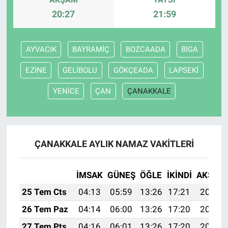
20:27
21:59
AYVACIK
BAYRAMİÇ
BOZCAADA
BİGA
EZİNE
GELİBOLU
GÖKÇEADA
LAPSEKİ
YENİCE
ÇAN
ÇANAKKALE
ÇANAKKALE AYLIK NAMAZ VAKITLERI
İMSAK
GÜNEŞ
ÖĞLE
İKINDI
AKŞAM
25 Tem Cts
04:13
05:59
13:26
17:21
20:43
26 Tem Paz
04:14
06:00
13:26
17:20
20:42
27 Tem Pts
04:16
06:01
13:26
17:20
20:41