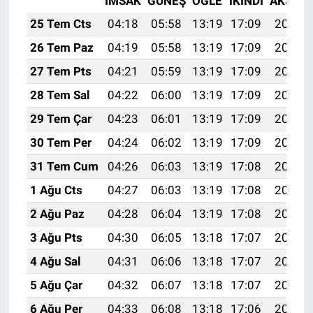
İMSAK
GÜNEŞ
ÖĞLE
İKINDI
AKŞAM
25 Tem Cts
04:18
05:58
13:19
17:09
20:30
26 Tem Paz
04:19
05:58
13:19
17:09
20:29
27 Tem Pts
04:21
05:59
13:19
17:09
20:28
28 Tem Sal
04:22
06:00
13:19
17:09
20:28
29 Tem Çar
04:23
06:01
13:19
17:09
20:27
30 Tem Per
04:24
06:02
13:19
17:09
20:26
31 Tem Cum
04:26
06:03
13:19
17:08
20:25
1 Ağu Cts
04:27
06:03
13:19
17:08
20:24
2 Ağu Paz
04:28
06:04
13:19
17:08
20:23
3 Ağu Pts
04:30
06:05
13:18
17:07
20:22
4 Ağu Sal
04:31
06:06
13:18
17:07
20:21
5 Ağu Çar
04:32
06:07
13:18
17:07
20:20
6 Ağu Per
04:33
06:08
13:18
17:06
20:19