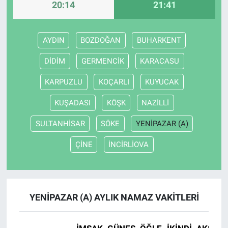
20:14
21:41
AYDIN
BOZDOĞAN
BUHARKENT
DİDİM
GERMENCİK
KARACASU
KARPUZLU
KOÇARLI
KUYUCAK
KUŞADASI
KÖŞK
NAZİLLİ
SULTANHİSAR
SÖKE
YENİPAZAR (A)
ÇİNE
İNCİRLİOVA
YENİPAZAR (A) AYLIK NAMAZ VAKITLERI