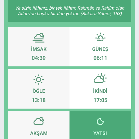
Ve sizin ilâhınız, bir tek ilâhtır. Rahmân ve Rahîm olan
KÜLTÜR-SANAT
Allah'tan başka bir ilâh yoktur. (Bakara Sûresi, 163)
Yerel Haber
Politika
İMSAK
GÜNEŞ
04:39
06:11
SPOR
YAŞAM
RESMİ İLAN
ÖĞLE
İKINDI
13:18
17:05
AKŞAM
YATSI