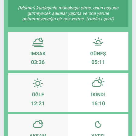
(Mümin) kardeşinle münakaşa etme, onun hoşuna
KÜLTÜR-SANAT
gitmeyecek şakalar yapma ve ona yerine
getiremeyeceğin bir söz verme. (Hadis-i şerif)
Yerel Haber
Politika
İMSAK
GÜNEŞ
SPOR
03:36
05:11
YAŞAM
RESMİ İLAN
ÖĞLE
İKINDI
12:21
16:10
AKŞAM
YATSI