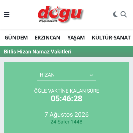
ERZINCAN
GÜNDEM
ERZINCAN
YAŞAM
KÜLTÜR-SANAT
GÜNDEM
Bitlis Hizan Namaz Vakitleri
ERZİNCAN FOTOĞRAFLARI
SAĞLIK
HİZAN
EĞİTİM
ÖĞLE VAKTINE KALAN SÜRE
05:46:28
EKONOMİ
Bilim, teknoloji
7 Ağustos 2026
24 Safer 1448
GENEL